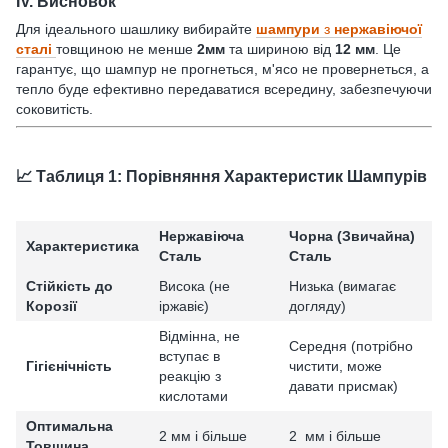
IV. Висновок
Для ідеального шашлику вибирайте
шампури
з
нержавіючої
сталі
товщиною не менше
2мм
та шириною від
12 мм
. Це
гарантує, що шампур не прогнеться, м'ясо не провернеться, а
тепло буде ефективно передаватися всередину, забезпечуючи
соковитість.
📈 Таблиця 1: Порівняння Характеристик Шампурів
Нержавіюча
Чорна (Звичайна)
Характеристика
Сталь
Сталь
Стійкість до
Висока (не
Низька (вимагає
Корозії
іржавіє)
догляду)
Відмінна, не
Середня (потрібно
вступає в
Гігієнічність
чистити, може
реакцію з
давати присмак)
кислотами
Оптимальна
2 мм і більше
2 мм і більше
Товщина