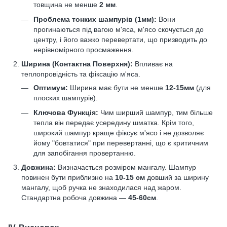
товщина не менше
2 мм
.
Проблема тонких шампурів (1мм):
Вони
прогинаються під вагою м'яса, м'ясо скочується до
центру, і його важко перевертати, що призводить до
нерівномірного просмаження.
Ширина (Контактна Поверхня):
Впливає на
теплопровідність та фіксацію м'яса.
Оптимум:
Ширина має бути не менше
12-15мм
(для
плоских шампурів).
Ключова Функція:
Чим ширший шампур, тим більше
тепла він передає усередину шматка. Крім того,
широкий шампур краще фіксує м'ясо і не дозволяє
йому "бовтатися" при перевертанні, що є критичним
для запобігання провертанню.
Довжина:
Визначається розміром мангалу. Шампур
повинен бути приблизно на
10-15 см
довший за ширину
мангалу, щоб ручка не знаходилася над жаром.
Стандартна робоча довжина —
45-60см
.