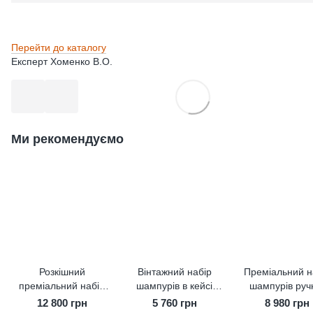
Перейти до каталогу
Експерт Хоменко В.О.
Ми рекомендуємо
Розкішний
Вінтажний набір
Преміальний н
преміальний набір
шампурів в кейсі
шампурів руч
шампурів ручної
Vintage №3-1.
роботи Lux-Pr
12 800 грн
5 760 грн
8 980 грн