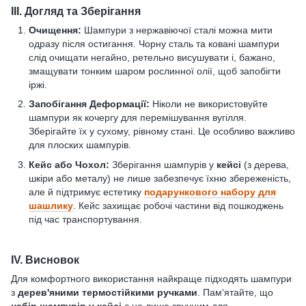
III. Догляд та Зберігання
Очищення:
Шампури з нержавіючої сталі можна мити
одразу після остигання. Чорну сталь та ковані шампури
слід очищати негайно, ретельно висушувати і, бажано,
змащувати тонким шаром рослинної олії, щоб запобігти
іржі.
Запобігання Деформації:
Ніколи не використовуйте
шампури як кочергу для перемішування вугілля.
Зберігайте їх у сухому, рівному стані. Це особливо важливо
для плоских шампурів.
Кейс або Чохол:
Зберігання шампурів у
кейсі
(з дерева,
шкіри або металу) не лише забезпечує їхню збереженість,
але й підтримує естетику
подарункового набору для
шашлику
. Кейс захищає робочі частини від пошкоджень
під час транспортування.
IV. Висновок
Для комфортного використання найкраще підходять шампури
з
дерев'яними термостійкими ручками
. Пам'ятайте, що
набір шампурів у кейсі
є не лише зручним для