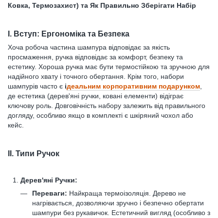
Ковка, Термозахист) та Як Правильно Зберігати Набір
I. Вступ: Ергономіка та Безпека
Хоча робоча частина шампура відповідає за якість
просмаження, ручка відповідає за комфорт, безпеку та
естетику. Хороша ручка має бути термостійкою та зручною для
надійного хвату і точного обертання. Крім того, набори
шампурів часто є
і
деальним корпоративним подарунком
,
де естетика (дерев'яні ручки, ковані елементи) відіграє
ключову роль. Довговічність набору залежить від правильного
догляду, особливо якщо в комплекті є шкіряний чохол або
кейс.
II. Типи Ручок
Дерев'яні Ручки:
Переваги:
Найкраща термоізоляція. Дерево не
нагрівається, дозволяючи зручно і безпечно обертати
шампури без рукавичок. Естетичний вигляд (особливо з