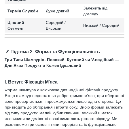
Залежить від
Термін Служби
Дуже довгий
догляду
Ціновий
Середній /
Низький / Середній
Сегмент
Високий
📌 Підтема 2: Форма та Функціональність
Три Типи Шампурів: Плоский, Кутовий чи V-подібний —
Для Яких Продуктів Кожен Ідеальний
I. Вступ: Фіксація М'яса
Форма шампура є ключовою для надійної фіксації продукту.
Якщо шампур недостатньо добре тримає м'ясо, при обертанні
воно провертається, і просмажується лише одна сторона. Це
призводить до обгорання і втрати соку. Вибір форми залежить
від типу продукту: малий кубик свинини, великий шматок
яловичини чи делікатні овочі вимагають різного підходу. Ми
розглянемо три основні типи перерізів та їх функціональне