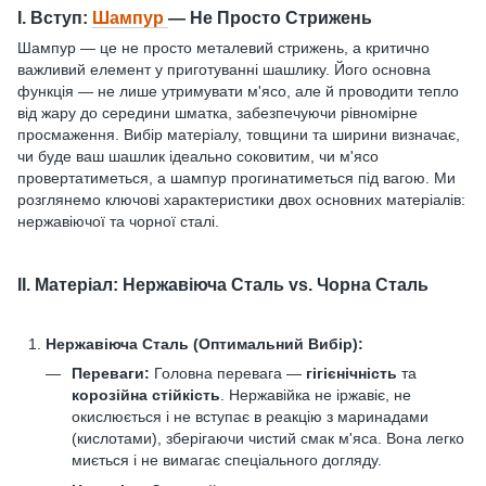
I. Вступ:
Шампур
— Не Просто Стрижень
Шампур — це не просто металевий стрижень, а критично
важливий елемент у приготуванні шашлику. Його основна
функція — не лише утримувати м'ясо, але й проводити тепло
від жару до середини шматка, забезпечуючи рівномірне
просмаження. Вибір матеріалу, товщини та ширини визначає,
чи буде ваш шашлик ідеально соковитим, чи м'ясо
провертатиметься, а шампур прогинатиметься під вагою. Ми
розглянемо ключові характеристики двох основних матеріалів:
нержавіючої та чорної сталі.
II. Матеріал: Нержавіюча Сталь vs. Чорна Сталь
Нержавіюча Сталь (Оптимальний Вибір):
Переваги:
Головна перевага —
гігієнічність
та
корозійна стійкість
. Нержавійка не іржавіє, не
окислюється і не вступає в реакцію з маринадами
(кислотами), зберігаючи чистий смак м'яса. Вона легко
миється і не вимагає спеціального догляду.