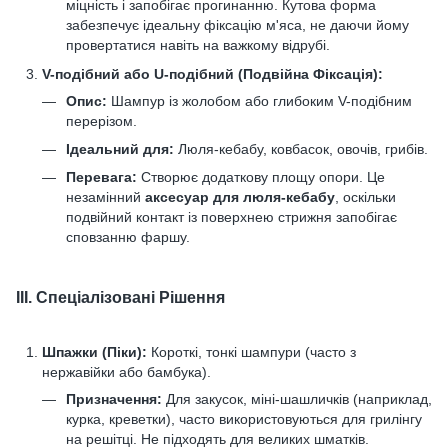
міцність і запобігає прогинанню. Кутова форма
забезпечує ідеальну фіксацію м'яса, не даючи йому
провертатися навіть на важкому відрубі.
V-подібний або U-подібний (Подвійна Фіксація):
Опис:
Шампур із жолобом або глибоким V-подібним
перерізом.
Ідеальний для:
Люля-кебабу, ковбасок, овочів, грибів.
Перевага:
Створює додаткову площу опори. Це
незамінний
аксесуар для люля-кебабу
, оскільки
подвійний контакт із поверхнею стрижня запобігає
сповзанню фаршу.
III. Спеціалізовані Рішення
Шпажки (Піки):
Короткі, тонкі шампури (часто з
нержавійки або бамбука).
Призначення:
Для закусок, міні-шашличків (наприклад,
курка, креветки), часто використовуються для грилінгу
на решітці. Не підходять для великих шматків.