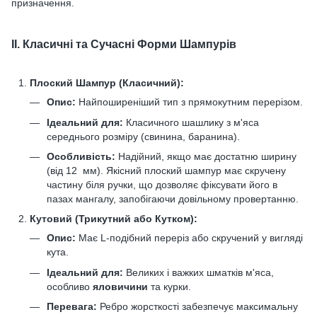
призначення.
II. Класичні та Сучасні Форми Шампурів
Плоский Шампур (Класичний):
Опис:
Найпоширеніший тип з прямокутним перерізом.
Ідеальний для:
Класичного шашлику з м'яса
середнього розміру (свинина, баранина).
Особливість:
Надійний, якщо має достатню ширину
(від 12 мм). Якісний плоский шампур має скручену
частину біля ручки, що дозволяє фіксувати його в
пазах мангалу, запобігаючи довільному провертанню.
Кутовий (Трикутний або Кутком):
Опис:
Має L-подібний переріз або скручений у вигляді
кута.
Ідеальний для:
Великих і важких шматків м'яса,
особливо
яловичини
та курки.
Перевага:
Ребро жорсткості забезпечує максимальну