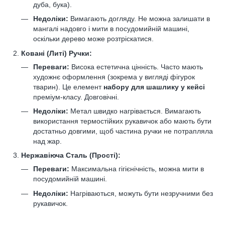
дуба, бука).
Недоліки:
Вимагають догляду. Не можна залишати в
мангалі надовго і мити в посудомийній машині,
оскільки дерево може розтріскатися.
Ковані (Литі) Ручки:
Переваги:
Висока естетична цінність. Часто мають
художнє оформлення (зокрема у вигляді фігурок
тварин). Це елемент
набору для шашлику у кейсі
преміум-класу. Довговічні.
Недоліки:
Метал швидко нагрівається. Вимагають
використання термостійких рукавичок або мають бути
достатньо довгими, щоб частина ручки не потрапляла
над жар.
Нержавіюча Сталь (Прості):
Переваги:
Максимальна гігієнічність, можна мити в
посудомийній машині.
Недоліки:
Нагріваються, можуть бути незручними без
рукавичок.