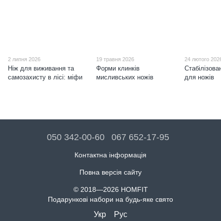
2 липня 2026
19 травня 2026
24 лютого 202
Ніж для виживання та
Форми клинків
Стабілізова
самозахисту в лісі: міфи
мисливських ножів
для ножів
050 342-00-60
067 652-17-95
Контактна інформація
Повна версія сайту
© 2018—2026 HOMFIT
Подарункові набори на будь-яке свято
Укр
Рус