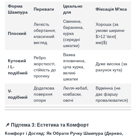
Форма
Ідеально
Переваги
Фіксація М'яса
Шампура
для
Свинина,
Легкість
Хороша (за
баранина,
обертання,
умови ширини
Плоский
курка
класичний
$>12 \text{
(середні
вигляд
мм}$)
шматки)
Важка
Ребро
Кутовий
яловичина,
жорсткості,
Дуже висока (за
/ L-
ціла курка,
стійкість до
рахунок кута)
подібний
великі
прогину
шматки
Додаткова
Люля-кебаб,
Відмінна (не
V-
поверхня
ковбаски,
дає фаршу
подібний
опори
овочі
провалюватися)
📌 Підтема 3: Естетика та Комфорт
Комфорт і Догляд: Як Обрати Ручку Шампура (Дерево,