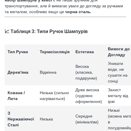
транспортування, але й вимагає уваги до догляду за ручками
та металом, особливо якщо це
чорна сталь
.
📈 Таблиця 3: Типи Ручок Шампурів
Вимоги до
Тип Ручки
Термоізоляція
Естетика
Догляду
Уникати
Висока
води, не
Дерев'яна
Відмінна
(класика,
сушити на
подарунки)
сонці
Дуже висока
Захист
Кована /
Низька (сильно
(художнє
металу від
Лита
нагрівається)
оформлення)
іржі
Низькі
З
Середня
(можна мит
Нержавіючої
Низька
(мінімалізм)
в
Сталі
посудомийц