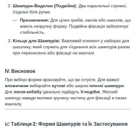
Шампури-Виделки (Подвійні):
Два паралельні стрижні,
з'єднані біля ручки.
Призначення:
Для цілих грибів, овочів або шматків, що
мають незручну форму. Подвійна фіксація забезпечує
стабільність.
Кільце для Шампурів:
Важливий елемент у наборах для
шашлику, який служить для з'єднання всіх шампурів разом
при перенесенні або фіксації на мангалі.
IV. Висновок
При виборі форми враховуйте, що ви готуєте. Для важкої
яловичини
вибирайте
кутові
або широкі
плоскі шампури
.
Для
люля-кебабу
ідеально підійдуть
V-подібні
. Якісний
шампур завжди матиме кручену частину для фіксації в пазах
мангалу.
📈 Таблиця 2: Форми Шампурів та Їх Застосування