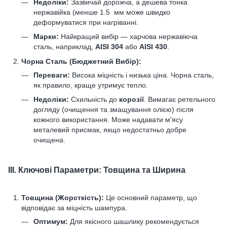
Недоліки:
Зазвичай дорожча, а дешева тонка
нержавійка (менше 1.5 мм може швидко
деформуватися при нагріванні.
Марки:
Найкращий вибір — харчова нержавіюча
сталь, наприклад,
AISI 304
або
AISI 430
.
Чорна Сталь (Бюджетний Вибір):
Переваги:
Висока міцність і низька ціна. Чорна сталь,
як правило, краще утримує тепло.
Недоліки:
Схильність до
корозії
. Вимагає ретельного
догляду (очищення та змащування олією) після
кожного використання. Може надавати м'ясу
металевий присмак, якщо недостатньо добре
очищена.
III. Ключові Параметри: Товщина та Ширина
Товщина (Жорсткість):
Це основний параметр, що
відповідає за міцність шампура.
Оптимум:
Для якісного шашлику рекомендується