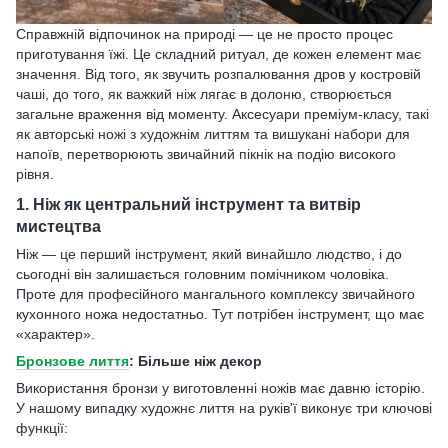
Справжній відпочинок на природі — це не просто процес
приготування їжі. Це складний ритуал, де кожен елемент має
значення. Від того, як звучить розпалювання дров у костровій
чаші, до того, як важкий ніж лягає в долоню, створюється
загальне враження від моменту. Аксесуари преміум-класу, такі
як авторські ножі з художнім литтям та вишукані набори для
напоїв, перетворюють звичайний пікнік на подію високого
рівня.
1. Ніж як центральний інструмент та витвір
мистецтва
Ніж — це перший інструмент, який винайшло людство, і до
сьогодні він залишається головним помічником чоловіка.
Проте для професійного мангального комплексу звичайного
кухонного ножа недостатньо. Тут потрібен інструмент, що має
«характер».
Бронзове лиття
: Більше ніж декор
Використання бронзи у виготовленні ножів має давню історію.
У нашому випадку художнє лиття на руків'ї виконує три ключові
функції: