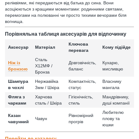
реліквіями, які передаються від батька до сина. Вони
асоціюються з кращими моментами: родинними святами,
перемогами на полюванні чи просто тихими вечорами біля
вогнища.
Порівняльна таблиця аксесуарів для відпочинку
Ключова
Аксесуар
Матеріал
Кому підійде
перевага
Сталь
Ніж із
Довговічність,
Кухарю,
Х12МФ /
бронзою
баланс
мисливцю
Бронза
Шампура
Нержавійка
Компактність,
Власнику
в чохлі
3мм / Шкіра
статус
мангала
Фляга з
Харчова
Гігієнічність,
Мандрівнику,
чарками
сталь / Шкіра
стиль
душі компанії
Любителю
Казан
Рівномірний
Чавун
плову та
чавунний
прогрів
юшки
Перейти до каталогу