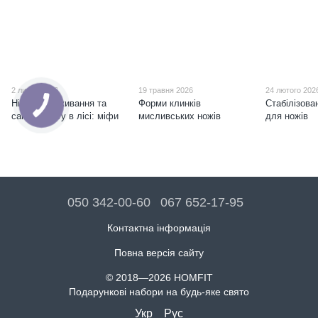
2 липня 2026
19 травня 2026
24 лютого 202
Ніж для виживання та
Форми клинків
Стабілізова
самозахисту в лісі: міфи
мисливських ножів
для ножів
050 342-00-60
067 652-17-95
Контактна інформація
Повна версія сайту
© 2018—2026 HOMFIT
Подарункові набори на будь-яке свято
Укр
Рус