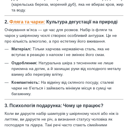
(карельська береза, морений дуб), яка не вбирає кров, жир
та воду.
2.
Фляга та чарки:
Культура дегустації на природі
Очікування м’яса — це час для розмов. Набір із фляги та
чарок у шкіряному чохлі створює особливий антураж. Це не
про кількість алкоголю, а про естетику його вживання.
Матеріал:
Тільки харчова нержавіюча сталь, яка не
вступає в реакцію з напоєм і не змінює його смак.
Оздоблення:
Натуральна шкіра з тисненням не лише
приємна на дотик, а й захищає руки від холодного металу
взимку або перегріву влітку.
Компактність:
На відміну від скляного посуду, сталеві
чарки не б’ються і займають мінімум місця в сумці чи
багажнику.
3. Психологія подарунка: Чому це працює?
Коли ви даруєте набір шампурів у шкіряному чохлі або ніж із
литтям, ви даруєте не річ, а визнання статусу чоловіка як
господаря та лідера. Такі речі часто стають сімейними