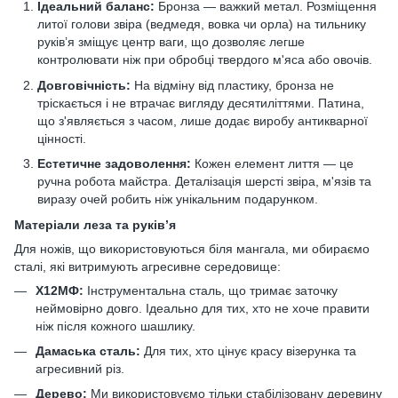
Ідеальний баланс:
Бронза — важкий метал. Розміщення
литої голови звіра (ведмедя, вовка чи орла) на тильнику
руків’я зміщує центр ваги, що дозволяє легше
контролювати ніж при обробці твердого м'яса або овочів.
Довговічність:
На відміну від пластику, бронза не
тріскається і не втрачає вигляду десятиліттями. Патина,
що з'являється з часом, лише додає виробу антикварної
цінності.
Естетичне задоволення:
Кожен елемент лиття — це
ручна робота майстра. Деталізація шерсті звіра, м'язів та
виразу очей робить ніж унікальним подарунком.
Матеріали леза та руків’я
Для ножів, що використовуються біля мангала, ми обираємо
сталі, які витримують агресивне середовище:
Х12МФ:
Інструментальна сталь, що тримає заточку
неймовірно довго. Ідеально для тих, хто не хоче правити
ніж після кожного шашлику.
Дамаська сталь:
Для тих, хто цінує красу візерунка та
агресивний різ.
Дерево:
Ми використовуємо тільки стабілізовану деревину