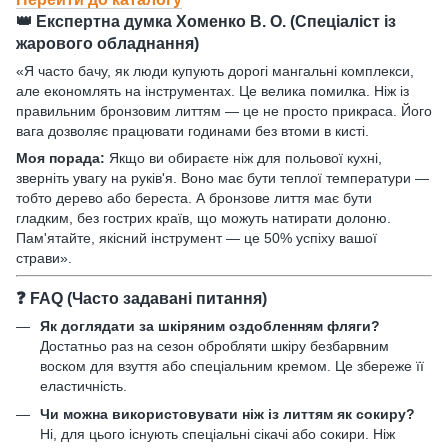
👑 Експертна думка Хоменко В. О. (Спеціаліст із
жарового обладнання)
«Я часто бачу, як люди купують дорогі мангальні комплекси,
але економлять на інструментах. Це велика помилка. Ніж із
правильним бронзовим литтям — це не просто прикраса. Його
вага дозволяє працювати годинами без втоми в кисті.
Моя порада:
Якщо ви обираєте ніж для польової кухні,
зверніть увагу на руків'я. Воно має бути теплої температури —
тобто дерево або береста. А бронзове лиття має бути
гладким, без гострих країв, що можуть натирати долоню.
Пам'ятайте, якісний інструмент — це 50% успіху вашої
страви».
❓ FAQ (Часто задавані питання)
Як доглядати за шкіряним оздобленням фляги?
Достатньо раз на сезон обробляти шкіру безбарвним
воском для взуття або спеціальним кремом. Це збереже її
еластичність.
Чи можна використовувати ніж із литтям як сокиру?
Ні, для цього існують спеціальні сікачі або сокири. Ніж