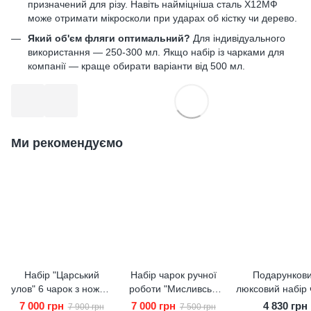
призначений для різу. Навіть найміцніша сталь Х12МФ
може отримати мікросколи при ударах об кістку чи дерево.
Який об'єм фляги оптимальний?
Для індивідуального
використання — 250-300 мл. Якщо набір із чарками для
компанії — краще обирати варіанти від 500 мл.
Ми рекомендуємо
Набір "Царський
Набір чарок ручної
Подарунков
улов" 6 чарок з ножем
роботи "Мисливські
люксовий набір 
в кейсі
№10" в кейсі 10шт
Premium-Box
7 000 грн
7 000 грн
4 830 грн
7 900 грн
7 500 грн