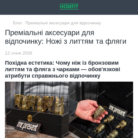
Блог
Преміальні аксесуари для відпочинку
Преміальні аксесуари для
відпочинку: Ножі з литтям та фляги
12 січня 2026
Похідна естетика: Чому ніж із бронзовим
литтям та фляга з чарками — обов'язкові
атрибути справжнього відпочинку