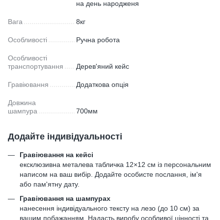
на день народженя
Вага
8кг
Особливості
Ручна робота
Особливості
транспортування
Дерев'яний кейс
Гравіювання
Додаткова опція
Довжина
шампура
700мм
Додайте індивідуальності
Гравіювання на кейсі
ексклюзивна металева табличка 12×12 см із персональним
написом на ваш вибір. Додайте особисте послання, ім'я
або пам'ятну дату.
Гравіювання на шампурах
нанесення індивідуального тексту на лезо (до 10 см) за
вашим побажанням. Надасть виробу особливої цінності та