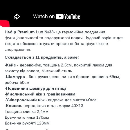
Набір Premium Lux №33
- це гармонійне поєднання
функціональності та подарункової подачі.Чудовий варіант для
тих, хто обожнює готувати просто неба та цінує якісне
спорядження.
Складається з 11 предметів, а саме:
-
Кейс
- дерево-бук, товщина 2,5см, покритий лаком для
захисту від вологи, вінтажний стиль.
-
Шампура
- 6шт, ручка ясень,лиття з бронзи, довжина-69см,
робоча-50см
-
Подвійний шампур для птиці
-
Мисливський ніж з гравіюванням
-
Універсальний ніж
- виделка для зняття м'яса
-
Клинок:
нержавіюча сталь марки 40Х13
Товщина клинка 2,4мм
Довжина клинка 170мм
Довжина рукояті 123мм