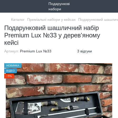
Каталог
Преміальні набори у кейсах
Подарунковий шашличн
Подарунковий шашличний набір
Premium Lux №33 у дерев'яному
кейсі
Артикул:
Premium Lux №33
3 відгуки
НОВИНКА
ВІДЕО
−5%