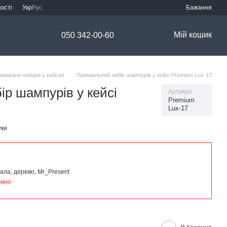
ості
Укр
Рус
Бажання
Мій кошик
050 342-00-60
еміальні набори у кейсах
Преміальний набір шампурів у кейсі Premium Lux-17
ір шампурів у кейсі
Артикул
Premium
Lux-17
уки
ала, дерево, Mr_Present
овно