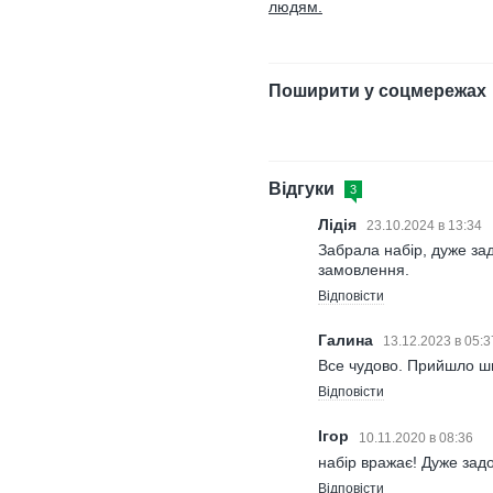
людям.
Поширити у соцмережах
Відгуки
3
Лідія
23.10.2024 в 13:34
Забрала набір, дуже за
замовлення.
Відповісти
Галина
13.12.2023 в 05:
Все чудово. Прийшло ш
Відповісти
Ігор
10.11.2020 в 08:36
набір вражає! Дуже за
Відповісти