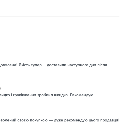
доволена! Якість супер… доставили наступного дня після
37
видко і гравіювання зробиил швидко. Рекомендую
доволений своєю покупкою — дуже рекомендую цього продавця!