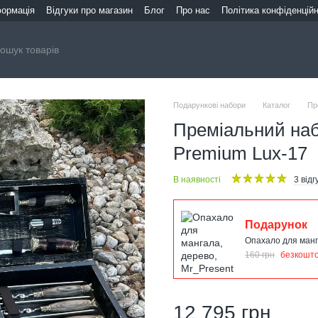
формація
Відгуки про магазин
Блог
Про нас
Політика конфіденційн
Подарункові набори
Каталог
Пр
Преміальний наб
Premium Lux-17
В наявності
3 відг
Подарунок
Опахало для манг
160 грн
безкошт
12 795 грн