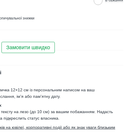
В бажання
опичувальної знижки
Замовити швидко
і
личка 12×12 см із персональним написом на ваш
слання, ім'я або пам'ятну дату.
х
 тексту на лезо (до 10 см) за вашим побажанням. Надасть
та підкреслить статус власника.
в на ювілеї, корпоративні події або як знак уваги близьким