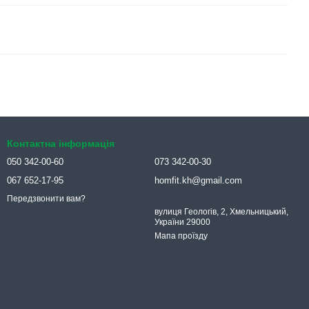
Контактна інформація
050 342-00-60
073 342-00-30
067 652-17-95
homfit.kh@gmail.com
Передзвонити вам?
вулиця Геологів, 2, Хмельницький,
України 29000
Мапа проїзду