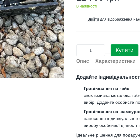
В наявності
Ввійти
для відображення нак
%
Купити
Опис
Характеристики
Додайте індивідуальност
Гравіювання на кейсі
ексклюзивна металева таб
вибір. Додайте особисте по
Гравіювання на шампура
нанесення індивідуального
виробу особливої цінності 
Ідеальне рішення для подарункі