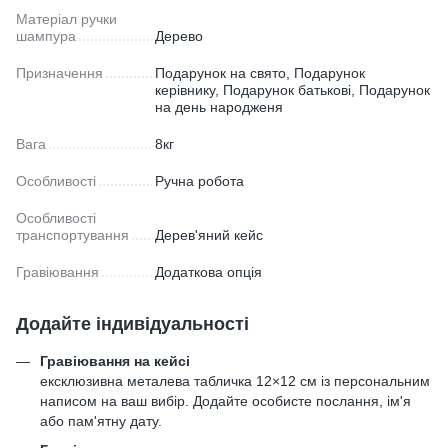
Матеріал ручки
шампура
Дерево
Призначення
Подарунок на свято, Подарунок
керівнику, Подарунок батькові, Подарунок
на день народженя
Вага
8кг
Особливості
Ручна робота
Особливості
транспортування
Дерев'яний кейс
Гравіювання
Додаткова опція
Додайте індивідуальності
Гравіювання на кейсі
ексклюзивна металева табличка 12×12 см із персональним
написом на ваш вибір. Додайте особисте послання, ім'я
або пам'ятну дату.