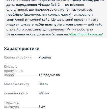
день народження
Vintage №5-2 — це втілення
елегантності, що підкреслює статус. Він включає все
необхідне (шампури, ніж-сокира, чарки), упаковане у
вишуканий вінтажний кейс. Це ідеальний презент, навіть
якщо ви шукаєте
набір шампурів з мангалом
— цей кейс
стане його розкішним доповненням! Ручна робота та
бездоганна якість. Дивіться більше на
https://homfit.com.ua/
Характеристики
Країна виробник
Україна
Кількість
предметів в
наборі
17 предметів
Матеріал кейсу
Сталь
Довжина кейсу
740мм
Товщина
шампура
3мм