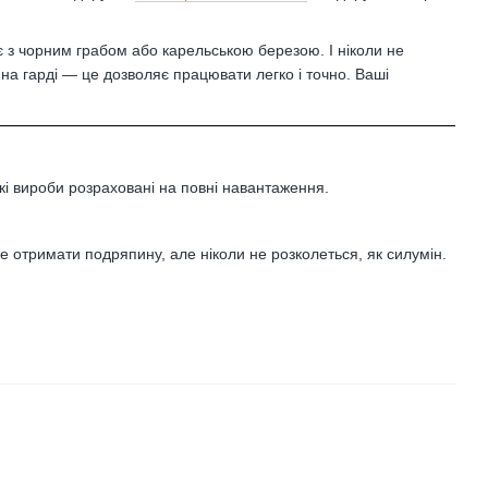
 з чорним грабом або карельською березою. І ніколи не
на гарді — це дозволяє працювати легко і точно. Ваші
ькі вироби розраховані на повні навантаження.
 отримати подряпину, але ніколи не розколеться, як силумін.