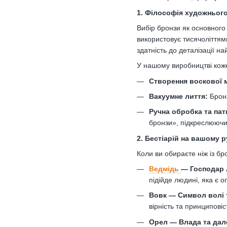
1. Філософія художньог
Вибір бронзи як основного
використовує тисячоліттями
здатність до деталізації н
У нашому виробництві коже
Створення воскової 
Вакуумне лиття:
Бронз
Ручна обробка та пат
бронзи», підкреслюючи
2. Бестіарій на вашому р
Коли ви обираєте ніж із бр
Ведмідь
— Господар 
підійде людині, яка є о
Вовк — Символ волі т
вірність та принциповіс
Орел — Влада та дал