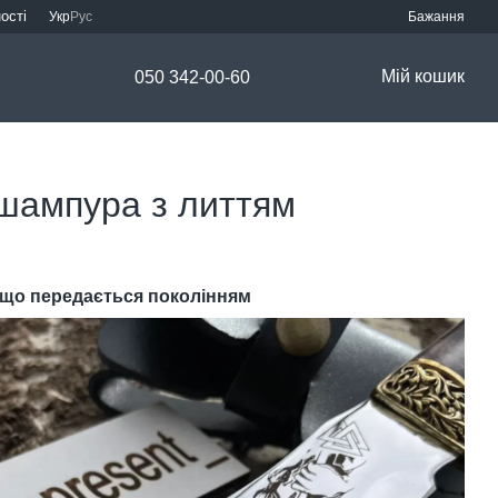
ості
Укр
Рус
Бажання
Мій кошик
050 342-00-60
 шампура з литтям
, що передається поколінням