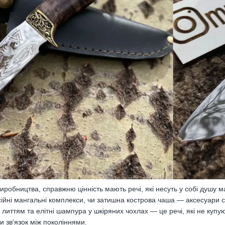
 виробництва, справжню цінність мають речі, які несуть у собі душу 
ійні мангальні комплекси, чи затишна кострова чаша — аксесуари 
 литтям та елітні шампура у шкіряних чохлах — це речі, які не купу
и зв'язок між поколіннями.