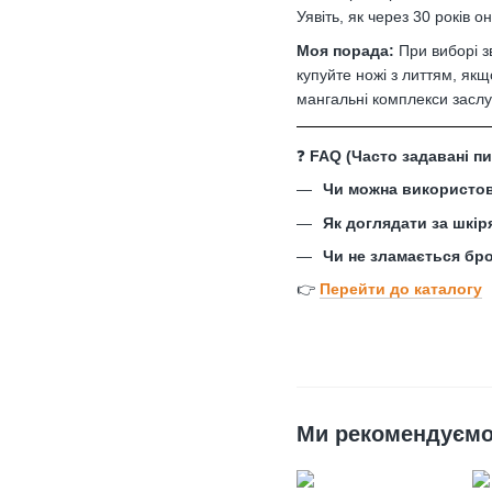
Уявіть, як через 30 років о
Моя порада:
При виборі з
купуйте ножі з литтям, як
мангальні комплекси засл
❓
FAQ (Часто задавані пи
Чи можна використову
Як доглядати за шкі
Чи не зламається бро
👉
Перейти до каталогу
Ми рекомендуєм