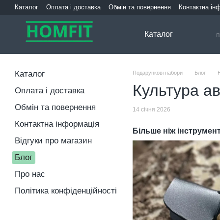
Перейти до основного контенту
Каталог
Оплата і доставка
Обмін та повернення
Контактна ін
Каталог
Каталог
Подарункові набори
Блог
Культура ав
Оплата і доставка
Обмін та повернення
14 січня 2026
Контактна інформація
Більше ніж інструмен
Відгуки про магазин
Блог
Про нас
Політика конфіденційності