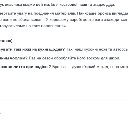
нук власника візьме цей ніж біля кострової чаші та згадає діда.
вертайте увагу на поєднання матеріалів. Найкраще бронза виглядає
що вони не збалансовані. У хорошому виробі центр ваги знаходиться 
уговують саме на таке наповнення».
тання)
вати такі ножі на кухні щодня?
Так, наші кухонні ножі та авторс
ряним чохлом?
Раз на сезон обробляйте його воском для шкіри.
нзове лиття при падінні?
Бронза — дуже в'язкий метал, вона може
о