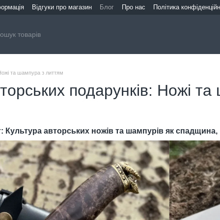
формація
Відгуки про магазин
Блог
Про нас
Політика конфіденційн
Ножі та шампура з литтям
торських подарунків: Ножі та
т: Культура авторських ножів та шампурів як спадщина