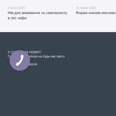
2 липня 2026
19 травня 2026
Ніж для виживання та самозахисту
Форми клинків мисливс
в лісі: міфи
© 2018—2026 HOMFIT
Подарункові набори на будь-яке свято
Мобільна версія