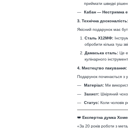
приймати швидкі рішен
Кабан — Нестримна е
3. Технічна досконаліст
Якісний подарунок має бут
Сталь Х12МФ:
Інструм
обробити кілька туш зві
Дамаська сталь:
Це е
кулінарного інструмент
4. Мистецтво пакування
Подарунок починається з у
Матеріал:
Ми використ
Захист:
Шкіряний чохол
Статус:
Коли чоловік р
👑
Експертна думка Хомен
«За 20 років роботи з мет