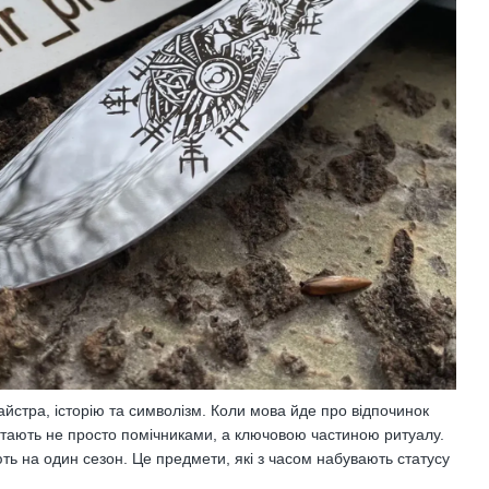
майстра, історію та символізм. Коли мова йде про відпочинок
стають не просто помічниками, а ключовою частиною ритуалу.
ють на один сезон. Це предмети, які з часом набувають статусу