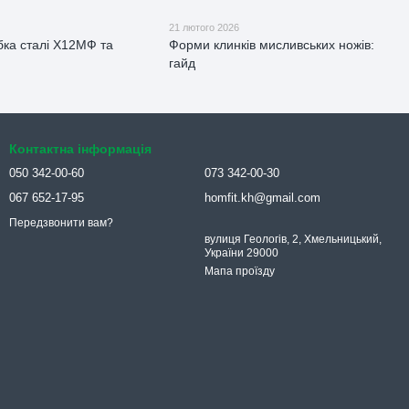
21 лютого 2026
ка сталі Х12МФ та
Форми клинків мисливських ножів:
гайд
Контактна інформація
050 342-00-60
073 342-00-30
067 652-17-95
homfit.kh@gmail.com
Передзвонити вам?
вулиця Геологів, 2, Хмельницький,
України 29000
Мапа проїзду