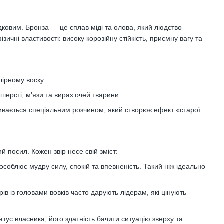
дковим. Бронза — це сплав міді та олова, який людство
ичні властивості: високу корозійну стійкість, приємну вагу та
ірному воску.
ерсті, м'язи та вираз очей тварини.
ивається спеціальним розчином, який створює ефект «старої
 посил. Кожен звір несе свій зміст:
соблює мудру силу, спокій та впевненість. Такий ніж ідеально
ів із головами вовків часто дарують лідерам, які цінують
ус власника, його здатність бачити ситуацію зверху та