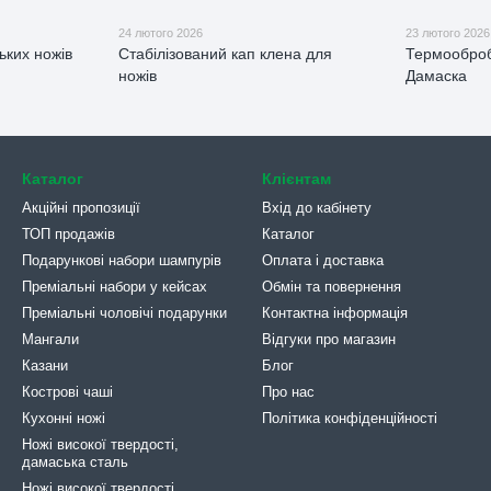
24 лютого 2026
23 лютого 2026
ьких ножів
Стабілізований кап клена для
Термооброб
ножів
Дамаска
Каталог
Клієнтам
Акційні пропозиції
Вхід до кабінету
ТОП продажів
Каталог
Подарункові набори шампурів
Оплата і доставка
Преміальні набори у кейсах
Обмін та повернення
Преміальні чоловічі подарунки
Контактна інформація
Мангали
Відгуки про магазин
Казани
Блог
Кострові чаші
Про нас
Кухонні ножі
Політика конфіденційності
Ножі високої твердості,
дамаська сталь
Ножі високої твердості,