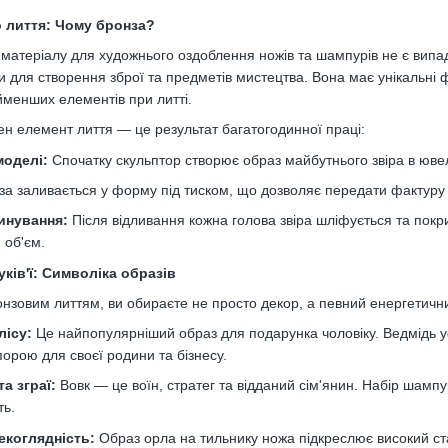
о лиття: Чому бронза?
 матеріалу для художнього оздоблення ножів та шампурів не є випа
 для створення зброї та предметів мистецтва. Вона має унікальні фіз
айменших елементів при литті.
н елемент лиття — це результат багатогодинної праці:
моделі:
Спочатку скульптор створює образ майбутнього звіра в ювел
а заливається у форму під тиском, що дозволяє передати фактуру ш
инування:
Після відливання кожна голова звіра шліфується та покр
 об'єм.
уків'ї: Символіка образів
онзовим литтям, ви обираєте не просто декор, а певний енергетичний
лісу:
Це найпопулярніший образ для подарунка чоловіку. Ведмідь уо
порою для своєї родини та бізнесу.
а зграї:
Вовк — це воїн, стратег та відданий сім'янин. Набір шампур
ть.
екоглядність:
Образ орла на тильнику ножа підкреслює високий стат