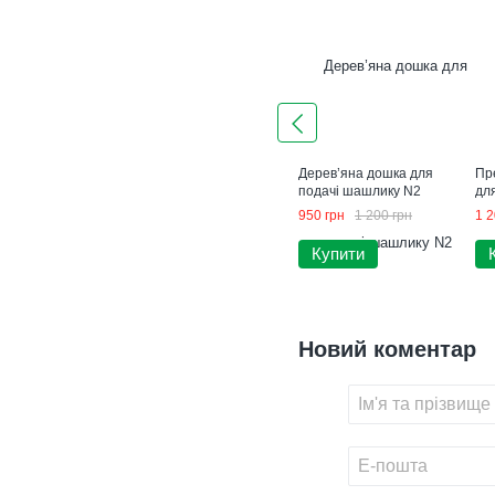
Дерев’яна дошка для
Пр
подачі шашлику N2
для
950 грн
1 200 грн
1 2
Купити
Новий коментар