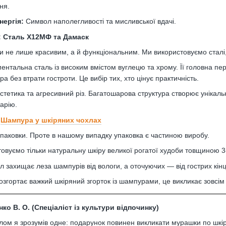
ня.
нергія:
Символ наполегливості та мисливської вдачі.
ь: Сталь Х12МФ та Дамаск
и не лише красивим, а й функціональним. Ми використовуємо сталі,
ентальна сталь із високим вмістом вуглецю та хрому. Її головна п
ра без втрати гостроти. Це вибір тих, хто цінує практичність.
стетика та агресивний різ. Багатошарова структура створює унікальн
арію.
:
Шампура у шкіряних чохлах
паковки. Проте в нашому випадку упаковка є частиною виробу.
овуємо тільки натуральну шкіру великої рогатої худоби товщиною 3
 захищає леза шампурів від вологи, а оточуючих — від гострих кінц
озгортає важкий шкіряний згорток із шампурами, це викликає зовсім
ко В. О. (Спеціаліст із культури відпочинку)
алом я зрозумів одне: подарунок повинен викликати мурашки по шкір