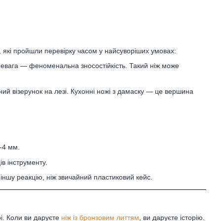
 які пройшли перевірку часом у найсуворіших умовах:
еревага — феноменальна зносостійкість. Такий ніж може
ий візерунок на лезі. Кухонні ножі з дамаску — це вершина
-4 мм.
ів інструменту.
 іншу реакцію, ніж звичайний пластиковий кейс.
і. Коли ви даруєте
ніж із бронзовим литтям
, ви даруєте історію.