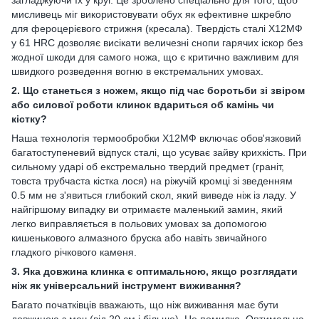
мисливець міг використовувати обух як ефективне шкребло
для фероцерієвого стрижня (кресала). Твердість сталі Х12МФ
у 61 HRC дозволяє висікати величезні снопи гарячих іскор без
жодної шкоди для самого ножа, що є критично важливим для
швидкого розведення вогню в екстремальних умовах.
2. Що станеться з ножем, якщо під час боротьби зі звіром
або силової роботи клинок вдариться об камінь чи
кістку?
Наша технологія термообробки Х12МФ включає обов'язковий
багатоступеневий відпуск сталі, що усуває зайву крихкість. При
сильному ударі об екстремально твердий предмет (граніт,
товста трубчаста кістка лося) на ріжучій кромці зі зведенням
0.5 мм не з'явиться глибокий скол, який виведе ніж із ладу. У
найгіршому випадку ви отримаєте маленький замин, який
легко виправляється в польових умовах за допомогою
кишенькового алмазного бруска або навіть звичайного
гладкого річкового каменя.
3. Яка довжина клинка є оптимальною, якщо розглядати
ніж як універсальний інструмент виживання?
Багато початківців вважають, що ніж виживання має бути
довжиною з меч (від 20 см і більше). Це помилка. Оптимальна