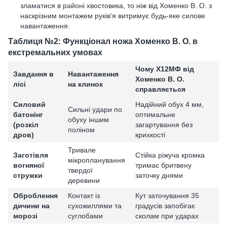
зламатися в районі хвостовика, то ніж від Хоменко В. О. з
наскрізним монтажем руків'я витримує будь-яке силове
навантаження.
Таблиця №2: Функціонал ножа Хоменко В. О. в
екстремальних умовах
Чому Х12МФ від
Завдання в
Навантаження
Хоменко В. О.
лісі
на клинок
справляється
Силовий
Надійний обух 4 мм,
Сильні удари по
батонінг
оптимальне
обуху іншим
(розкіл
загартування без
поліном
дров)
крихкості
Тривале
Заготівля
Стійка ріжуча кромка
мікропланування
вогняної
тримає бритвену
твердої
стружки
заточку днями
деревини
Оброблення
Контакт із
Кут заточування 35
дичини на
сухожиллями та
градусів запобігає
морозі
суглобами
сколам при ударах