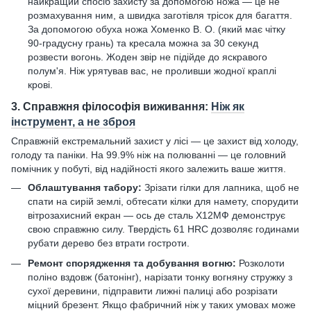
найкращий спосіб захисту за допомогою ножа — це не
розмахування ним, а швидка заготівля трісок для багаття.
За допомогою обуха ножа Хоменко В. О. (який має чітку
90-градусну грань) та кресала можна за 30 секунд
розвести вогонь. Жоден звір не підійде до яскравого
полум'я. Ніж урятував вас, не проливши жодної краплі
крові.
3. Справжня філософія виживання:
Ніж як
інструмент, а не зброя
Справжній екстремальний захист у лісі — це захист від холоду,
голоду та паніки. На 99.9% ніж на полюванні — це головний
помічник у побуті, від надійності якого залежить ваше життя.
Облаштування табору:
Зрізати гілки для лапника, щоб не
спати на сирій землі, обтесати кілки для намету, спорудити
вітрозахисний екран — ось де сталь Х12МФ демонструє
свою справжню силу. Твердість 61 HRC дозволяє годинами
рубати дерево без втрати гостроти.
Ремонт спорядження та добування вогню:
Розколоти
поліно вздовж (батонінг), нарізати тонку вогняну стружку з
сухої деревини, підправити лижні палиці або розрізати
міцний брезент. Якщо фабричний ніж у таких умовах може