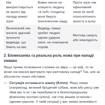
Ніж
Вовки ніколи не
Проти зграї ніж
використовується
атакують людину
ефективний
як захист від
«в лоб» поодинці,
лише як засіб
нападу вовчої
вони беруть
психологічного
зграї.
знесиленням ззаду.
захисту в кутку.
Величезний ніж-
Ведмідь ламає
мачете здатний
хребет людині
Миттєва смерть
зупинити
одним ударом
або інвалідність.
ведмедя, що
лапи, не помічаючи
біжить на вас.
порізів.
2. Біомеханіка та реальна роль ножа при нападі
хижака
Якщо пряме полювання з ножем на звіра — це міф, то чи
може ніж взагалі врятувати при раптовому нападі? Так, але за
абсолютно інших обставин.
Ситуація останнього шансу (Клінч):
Якщо хижак
(наприклад, великий бродячий собака, вовк або рись) уже
збив вас із ніг і ви перебуваєте в безпосередньому
фізичному контакті (клінчі), ніж стає вашим останнім і
єдиним шансом. У такій ситуації у вас немає можливості