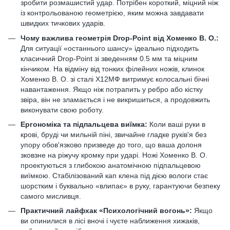
зробити розмашистий удар. Потрібен короткий, міцний ніж
із контрольованою геометрією, яким можна завдавати
швидких тичкових ударів.
Чому важлива геометрія Drop-Point від Хоменко В. О.:
Для ситуації «останнього шансу» ідеально підходить
класичний Drop-Point зі зведенням 0.5 мм та міцним
кінчиком. На відміну від тонких філейних ножів, клинок
Хоменко В. О. зі сталі Х12МФ витримує колосальні бічні
навантаження. Якщо ніж потрапить у ребро або кістку
звіра, він не зламається і не викришиться, а продовжить
виконувати свою роботу.
Ергономіка та підпальцева виїмка:
Коли ваші руки в
крові, бруді чи мильній піні, звичайне гладке руків'я без
упору обов'язково призведе до того, що ваша долоня
зковзне на ріжучу кромку при ударі. Ножі Хоменко В. О.
проектуються з глибокою анатомічною підпальцевою
виїмкою. Стабілізований кап клена під дією вологи стає
шорстким і буквально «влипає» в руку, гарантуючи безпеку
самого мисливця.
Практичний лайфхак «Психологічний вогонь»:
Якщо
ви опинилися в лісі вночі і чуєте наближення хижаків,