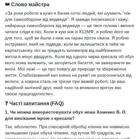
👑 Слово майстра
«За роки роботи в кузні я бачив сотні людей, які шукають "ніж
для самооборони від ведмедя". Я завжди посміхаюся і кажу:
найкраща самооборона від ведмедя — це твоя голова і вміння
читати сліди в лісі. Коли я кую ніж із Х12МФ, я роблю його не
для того, щоб ви йшли з ним на таран проти сікача. Я роблю
інструмент, який не підведе, коли ви залишитеся в тайзі чи
карпатському лісі за тридцять кілометрів від найближчого
житла в мінус двадцять. Коли від одного чирка кресала об обух
мого ножа залежить, чи загориться багаття, чи замерзнете ви
вночі. Мої ножі — це про повагу до природи та збереження
життя. Стабілізований кап клена на руків'ї не розсохнеться від
вологи, а кована сталь не трісне при важкій роботі. Це ваш
надійний залізний друг, який тихо та впевнено врятує вас
своєю працездатністю».
❓ Часті запитання (FAQ)
1. Чи можна використовувати обух ножа Хоменко В. О.
для висікання ікрою з кресала?
Так, абсолютно. При слюсарній обробці клинка ми навмисно
залишаємо грані обуха чіткими, під кутом 90 градусів, не
загладжуючи їх у круг. Це зроблено спеціально для того, щоб