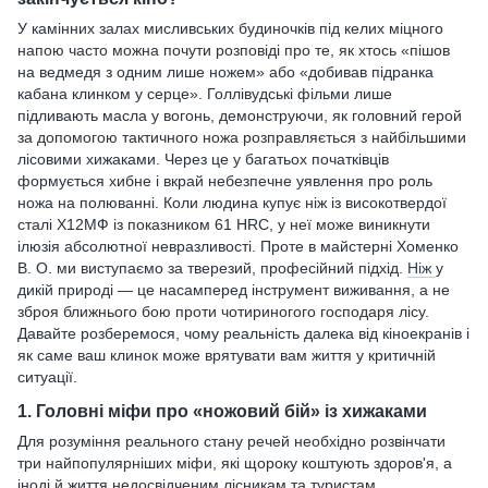
У камінних залах мисливських будиночків під келих міцного
напою часто можна почути розповіді про те, як хтось «пішов
на ведмедя з одним лише ножем» або «добивав підранка
кабана клинком у серце». Голлівудські фільми лише
підливають масла у вогонь, демонструючи, як головний герой
за допомогою тактичного ножа розправляється з найбільшими
лісовими хижаками. Через це у багатьох початківців
формується хибне і вкрай небезпечне уявлення про роль
ножа на полюванні. Коли людина купує ніж із високотвердої
сталі Х12МФ із показником 61 HRC, у неї може виникнути
ілюзія абсолютної невразливості. Проте в майстерні Хоменко
В. О. ми виступаємо за тверезий, професійний підхід.
Ніж
у
дикій природі — це насамперед інструмент виживання, а не
зброя ближнього бою проти чотириногого господаря лісу.
Давайте розберемося, чому реальність далека від кіноекранів і
як саме ваш клинок може врятувати вам життя у критичній
ситуації.
1. Головні міфи про «ножовий бій» із хижаками
Для розуміння реального стану речей необхідно розвінчати
три найпопулярніших міфи, які щороку коштують здоров'я, а
іноді й життя недосвідченим лісникам та туристам.