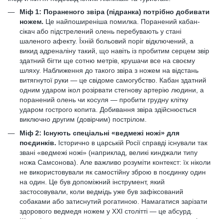
Міф 1: Пораненого звіра (підранка) потрібно добивати
ножем.
Це найпоширеніша помилка. Поранений кабан-
сікач або підстрелений олень перебувають у стані
шаленого афекту. Їхній больовий поріг відключений, а
викид адреналіну такий, що навіть із пробитим серцем звір
здатний бігти ще сотню метрів, крушачи все на своєму
шляху. Наближення до такого звіра з ножем на відстань
витягнутої руки — це свідоме самогубство. Кабан здатний
одним ударом ікол розірвати стегнову артерію людини, а
поранений олень чи косуля — пробити грудну клітку
ударом гострого копита. Добивання звіра здійснюється
виключно другим (довірчим) пострілом.
Міф 2: Існують спеціальні «ведмежі ножі» для
поєдинків.
Історично в царській Росії справді існували так
звані «ведмежі ножі» (наприклад, великі кинджали типу
ножа Самсонова). Але важливо розуміти контекст: їх ніколи
не використовували як самостійну зброю в поєдинку один
на один. Це був допоміжний інструмент, який
застосовували, коли ведмідь уже був зафіксований
собаками або затиснутий рогатиною. Намагатися зарізати
здорового ведмедя ножем у XXI столітті — це абсурд.