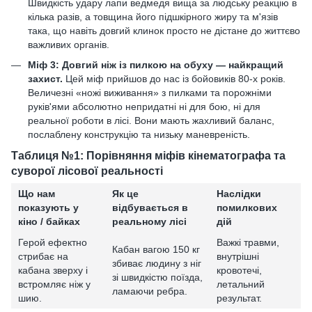
Швидкість удару лапи ведмедя вища за людську реакцію в
кілька разів, а товщина його підшкірного жиру та м'язів
така, що навіть довгий клинок просто не дістане до життєво
важливих органів.
Міф 3: Довгий ніж із пилкою на обуху — найкращий
захист.
Цей міф прийшов до нас із бойовиків 80-х років.
Величезні «ножі виживання» з пилками та порожніми
руків'ями абсолютно непридатні ні для бою, ні для
реальної роботи в лісі. Вони мають жахливий баланс,
послаблену конструкцію та низьку маневреність.
Таблиця №1: Порівняння міфів кінематографа та
суворої лісової реальності
Що нам
Як це
Наслідки
показують у
відбувається в
помилкових
кіно / байках
реальному лісі
дій
Герой ефектно
Важкі травми,
Кабан вагою 150 кг
стрибає на
внутрішні
збиває людину з ніг
кабана зверху і
кровотечі,
зі швидкістю поїзда,
встромляє ніж у
летальний
ламаючи ребра.
шию.
результат.