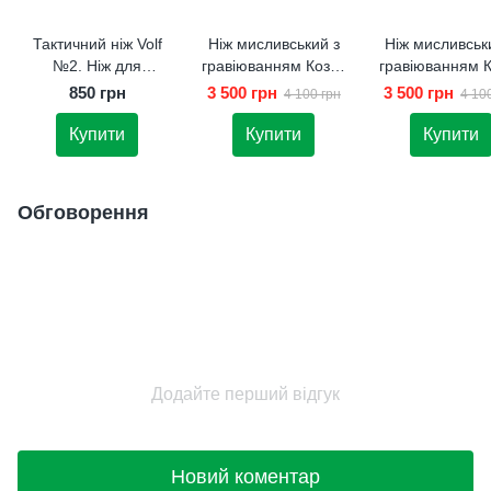
Тактичний ніж Volf
Ніж мисливський з
Ніж мисливськ
№2. Ніж для
гравіюванням Козак
гравіюванням К
активного відпочинку
Подарунок батькові
Подарунок бать
850 грн
3 500 грн
3 500 грн
4 100 грн
4 10
Похідний ніж
Купити
Купити
Купити
Обговорення
Додайте перший відгук
Новий коментар