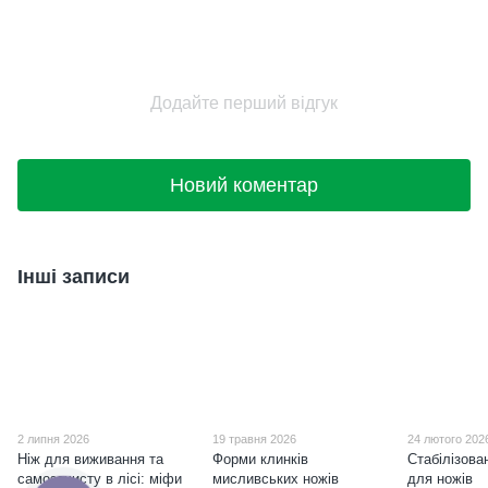
Додайте перший відгук
Новий коментар
Інші записи
2 липня 2026
19 травня 2026
24 лютого 202
Ніж для виживання та
Форми клинків
Стабілізова
самозахисту в лісі: міфи
мисливських ножів
для ножів