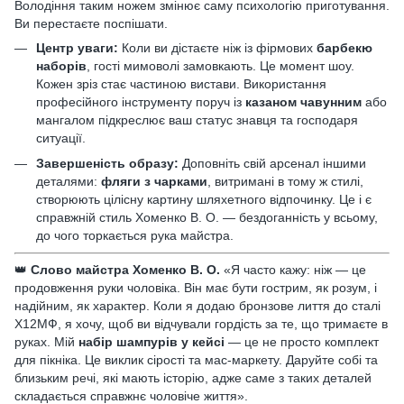
Володіння таким ножем змінює саму психологію приготування.
Ви перестаєте поспішати.
Центр уваги:
Коли ви дістаєте ніж із фірмових
барбекю
наборів
, гості мимоволі замовкають. Це момент шоу.
Кожен зріз стає частиною вистави. Використання
професійного інструменту поруч із
казаном чавунним
або
мангалом підкреслює ваш статус знавця та господаря
ситуації.
Завершеність образу:
Доповніть свій арсенал іншими
деталями:
фляги з чарками
, витримані в тому ж стилі,
створюють цілісну картину шляхетного відпочинку. Це і є
справжній стиль Хоменко В. О. — бездоганність у всьому,
до чого торкається рука майстра.
👑
Слово майстра Хоменко В. О.
«Я часто кажу: ніж — це
продовження руки чоловіка. Він має бути гострим, як розум, і
надійним, як характер. Коли я додаю бронзове лиття до сталі
Х12МФ, я хочу, щоб ви відчували гордість за те, що тримаєте в
руках. Мій
набір шампурів у кейсі
— це не просто комплект
для пікніка. Це виклик сірості та мас-маркету. Даруйте собі та
близьким речі, які мають історію, адже саме з таких деталей
складається справжнє чоловіче життя».