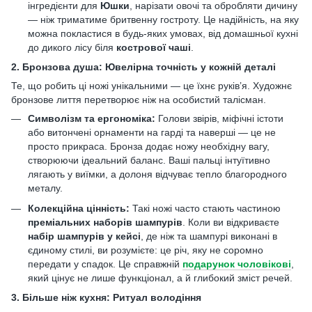
інгредієнти для
Юшки
, нарізати овочі та обробляти дичину
— ніж триматиме бритвенну гостроту. Це надійність, на яку
можна покластися в будь-яких умовах, від домашньої кухні
до дикого лісу біля
кострової чаші
.
2. Бронзова душа: Ювелірна точність у кожній деталі
Те, що робить ці ножі унікальними — це їхнє руків’я. Художнє
бронзове лиття перетворює ніж на особистий талісман.
Символізм та ергономіка:
Голови звірів, міфічні істоти
або витончені орнаменти на гарді та наверші — це не
просто прикраса. Бронза додає ножу необхідну вагу,
створюючи ідеальний баланс. Ваші пальці інтуїтивно
лягають у виїмки, а долоня відчуває тепло благородного
металу.
Колекційна цінність:
Такі ножі часто стають частиною
преміальних наборів шампурів
. Коли ви відкриваєте
набір шампурів у кейсі
, де ніж та шампурі виконані в
єдиному стилі, ви розумієте: це річ, яку не соромно
передати у спадок. Це справжній
подарунок чоловікові
,
який цінує не лише функціонал, а й глибокий зміст речей.
3. Більше ніж кухня: Ритуал володіння