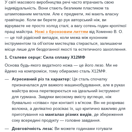
У світі масового виробництва речі часто втрачають свою
індивідуальність. Вони стають безликим пластиком та
штампованим металом. Але є предмети, які мають власну
гравітацію. Коли ви берете до рук авторський ніж, ви
відчуваєте не просто холод сталі, а вагу сотень годин кропіткої
праці майстра.
Ножі з бронзовим литтям
від Хоменко В. О.
— це той рідкісний випадок, коли межа між кухонним
інструментом та об’єктом мистецтва стирається, залишаючи
місце лише для бездоганної якості та естетичного захоплення.
1. Сталеве серце: Сила сплаву Х12МФ
Основа будь-якого видатного ножа — це його лезо. Ми не
йдемо на компроміси, тому обираємо сталь Х12МФ.
Агресивний різ та характер:
Ця сталь спочатку
призначалася для важкого машинобудування, але в руках
майстра вона перетворюється на ідеальний інструмент
для гурмана. Завдяки високому вмісту вуглецю, ніж
буквально «співає» при контакті з м'ясом. Він не розриває
волокна, а делікатно розсікає їх, що критично важливо для
приготування на
мангалах різних видів
, де збереження
соку всередині продукту — головне завдання.
Довговічність леза:
Ви можете годинами готувати