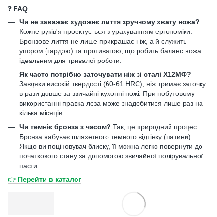
❓
FAQ
Чи не заважає художнє лиття зручному хвату ножа?
Кожне руків'я проектується з урахуванням ергономіки.
Бронзове лиття не лише прикрашає ніж, а й служить
упором (гардою) та противагою, що робить баланс ножа
ідеальним для тривалої роботи.
Як часто потрібно заточувати ніж зі сталі Х12МФ?
Завдяки високій твердості (60-61 HRC), ніж тримає заточку
в рази довше за звичайні кухонні ножі. При побутовому
використанні правка леза може знадобитися лише раз на
кілька місяців.
Чи темніє бронза з часом?
Так, це природний процес.
Бронза набуває шляхетного темного відтінку (патини).
Якщо ви поціновувач блиску, її можна легко повернути до
початкового стану за допомогою звичайної полірувальної
пасти.
👉
Перейти в каталог