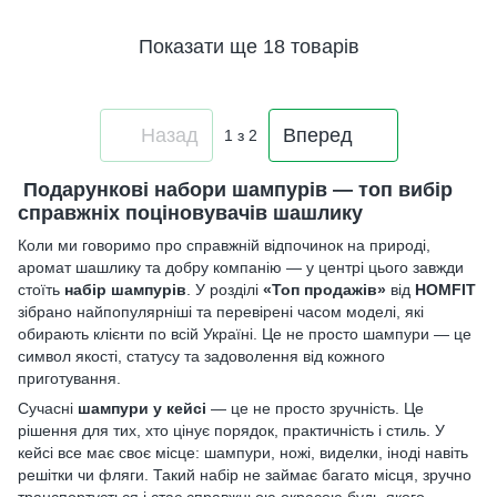
Показати ще 18 товарів
Назад
Вперед
1
з 2
Подарункові набори шампурів — топ вибір
справжніх поціновувачів шашлику
Коли ми говоримо про справжній відпочинок на природі,
аромат шашлику та добру компанію — у центрі цього завжди
стоїть
набір шампурів
. У розділі
«Топ продажів»
від
HOMFIT
зібрано найпопулярніші та перевірені часом моделі, які
обирають клієнти по всій Україні. Це не просто шампури — це
символ якості, статусу та задоволення від кожного
приготування.
Сучасні
шампури у кейсі
— це не просто зручність. Це
рішення для тих, хто цінує порядок, практичність і стиль. У
кейсі все має своє місце: шампури, ножі, виделки, іноді навіть
решітки чи фляги. Такий набір не займає багато місця, зручно