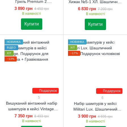
Гриль Premium 2.
Хижак №5-1 ХЛ. Шашличний
Шашличний набір.
набір. Подарунок чоловікові
3 890 грн
6 830 грн
4 450 грн
7 200 грн
Подарунок чоловікові
В наявності
В наявності
Купити
Купити
НОВИНКА
НОВИНКА
ВІДЕО
ХІТ
ХІТ
−17%
−13%
Подарунок
Подарунок
5
6
Вишуканий вінтажний набір
Набір шампурів у кейсі
шампурів в кейсі Vintage.
Militari Lux. Шашличний
Подарунок для чоловіка +
набір. Подарунок чоловікові
7 350 грн
3 900 грн
8 493 грн
4 695 грн
Гравіювання
В наявності
В наявності