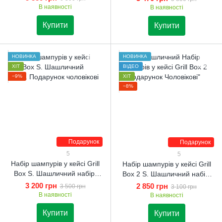
Подарунок чоловікові
В наявності
В наявності
Купити
Купити
НОВИНКА
НОВИНКА
ХІТ
ВІДЕО
−9%
ХІТ
−8%
Подарунок
Подарунок
5
5
Набір шампурів у кейсі Grill
Набір шампурів у кейсі Grill
Box S. Шашличний набір.
Box 2 S. Шашличний набір.
Подарунок чоловікові
Подарунок чоловікові
3 200 грн
2 850 грн
3 500 грн
3 100 грн
В наявності
В наявності
Купити
Купити