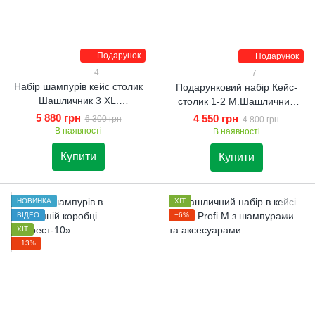
Подарунок
Подарунок
4
7
Набір шампурів кейс столик
Подарунковий набір Кейс-
Шашличник 3 XL.
столик 1-2 M.Шашличний
Шашличний набір.
набір. Подарунок братові
5 880 грн
4 550 грн
6 300 грн
4 800 грн
Подарунок батькові
В наявності
В наявності
Купити
Купити
НОВИНКА
ХІТ
ВІДЕО
−6%
ХІТ
−13%