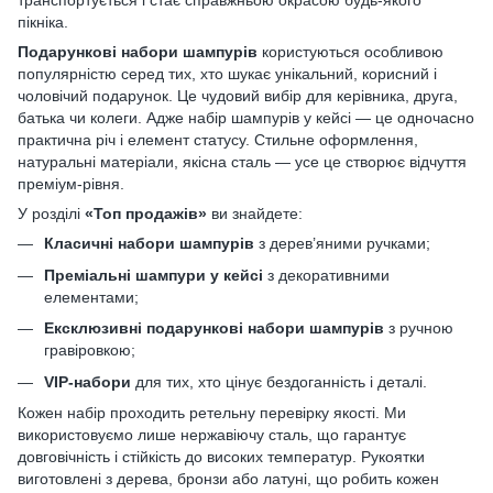
транспортується і стає справжньою окрасою будь-якого
пікніка.
Подарункові набори шампурів
користуються особливою
популярністю серед тих, хто шукає унікальний, корисний і
чоловічий подарунок. Це чудовий вибір для керівника, друга,
батька чи колеги. Адже набір шампурів у кейсі — це одночасно
практична річ і елемент статусу. Стильне оформлення,
натуральні матеріали, якісна сталь — усе це створює відчуття
преміум-рівня.
У розділі
«Топ продажів»
ви знайдете:
Класичні набори шампурів
з дерев’яними ручками;
Преміальні шампури у кейсі
з декоративними
елементами;
Ексклюзивні подарункові набори шампурів
з ручною
гравіровкою;
VIP-набори
для тих, хто цінує бездоганність і деталі.
Кожен набір проходить ретельну перевірку якості. Ми
використовуємо лише нержавіючу сталь, що гарантує
довговічність і стійкість до високих температур. Рукоятки
виготовлені з дерева, бронзи або латуні, що робить кожен