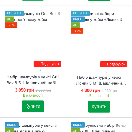
НОВИНКА
НОВИНКА
ХІТ
ВІДЕО
−23%
ХІТ
−13%
Подарунок
Подарунок
5
6
Набір шампурів у кейсі Grill
Набір шампурів у кейсі
Box 8 S. Шашличний набір.
Лісник 3 M. Шашличний
Подарунок чоловікові
набір. Подарунок чоловікові
3 050 грн
4 300 грн
3 967 грн
4 960 грн
В наявності
В наявності
Купити
Купити
ВІДЕО
ВІДЕО
ХІТ
ХІТ