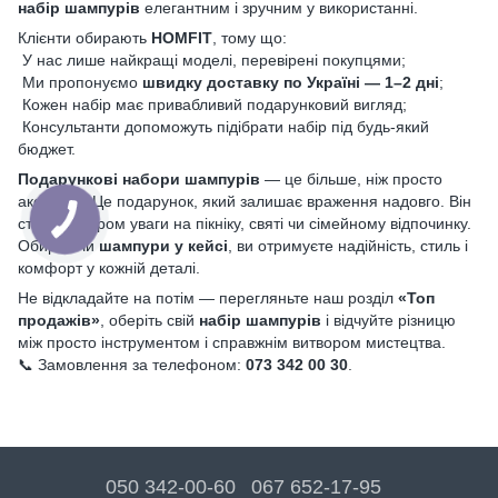
набір шампурів
елегантним і зручним у використанні.
Клієнти обирають
HOMFIT
, тому що:
У нас лише найкращі моделі, перевірені покупцями;
Ми пропонуємо
швидку доставку по Україні — 1–2 дні
;
Кожен набір має привабливий подарунковий вигляд;
Консультанти допоможуть підібрати набір під будь-який
бюджет.
Подарункові набори шампурів
— це більше, ніж просто
аксесуар. Це подарунок, який залишає враження надовго. Він
стане центром уваги на пікніку, святі чи сімейному відпочинку.
Обираючи
шампури у кейсі
, ви отримуєте надійність, стиль і
комфорт у кожній деталі.
Не відкладайте на потім — перегляньте наш розділ
«Топ
продажів»
, оберіть свій
набір шампурів
і відчуйте різницю
між просто інструментом і справжнім витвором мистецтва.
📞 Замовлення за телефоном:
073 342 00 30
.
050 342-00-60
067 652-17-95