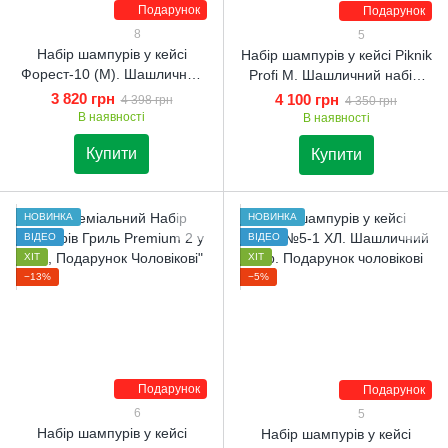
Подарунок
Подарунок
8
5
Набір шампурів у кейсі
Набір шампурів у кейсі Piknik
Форест-10 (М). Шашличний
Profi M. Шашличний набір.
набір.
Подарунок чоловікові
3 820 грн
4 100 грн
4 398 грн
4 350 грн
В наявності
В наявності
Купити
Купити
НОВИНКА
НОВИНКА
ВІДЕО
ВІДЕО
ХІТ
ХІТ
−13%
−5%
Подарунок
Подарунок
6
5
Набір шампурів у кейсі
Набір шампурів у кейсі