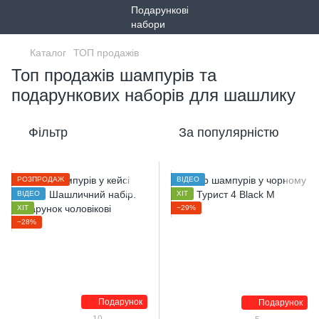
Каталог
ТОП продажів
Топ продажів шампурів та
подарункових наборів для шашлику
Фільтр
За популярністю
РОЗПРОДАЖ
ВІДЕО
ВІДЕО
ХІТ
ХІТ
−29%
−28%
Подарунок
Подарунок