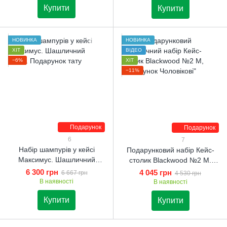
Купити
Купити
НОВИНКА
НОВИНКА
ХІТ
ВІДЕО
−6%
ХІТ
−11%
Подарунок
Подарунок
6
7
Набір шампурів у кейсі
Подарунковий набір Кейс-
Максимус. Шашличний
столик Blackwood №2 M.
набір. Подарунок тату
Шашличний набір.
6 300 грн
4 045 грн
6 667 грн
4 530 грн
Подарунок чоловікові
В наявності
В наявності
Купити
Купити