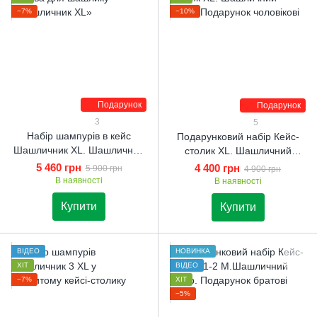
−7%
−10%
Подарунок
Подарунок
3
5
Набір шампурів в кейс
Подарунковий набір Кейс-
Шашличник XL. Шашличний
столик XL. Шашличний
набір. Подарунок батькові
набір. Подарунок чоловікові
5 460 грн
4 400 грн
5 900 грн
4 900 грн
В наявності
В наявності
Купити
Купити
ВІДЕО
НОВИНКА
ХІТ
ВІДЕО
−7%
ХІТ
−5%