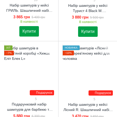
10
5
Набір шампурів у кейсі
Набір шампурів у кейсі
ГРИЛЬ. Шашличний набір.
Турист 4 Black M.
Подарунок чоловікові
Шашличний набір.
3 865 грн
3 880 грн
5 400 грн
5 500 грн
Подарунок братові
В наявності
В наявності
Купити
Купити
ХІТ
НОВИНКА
−7%
−10%
Подарунок
Подарунок
5
5
Подарунковий набір
Набір шампурів у кейсі
шампурів для барбекю та
Лісний R. Шашличний набір.
гриля Хижак Еліт Блек L.
Подарунок чоловікові
5 880 грн
3 470 грн
6 300 грн
3 850 грн