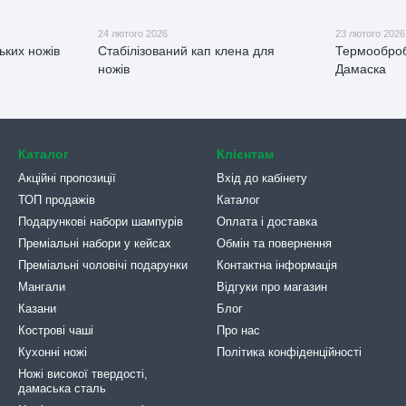
24 лютого 2026
23 лютого 2026
ьких ножів
Стабілізований кап клена для
Термооброб
ножів
Дамаска
Каталог
Клієнтам
Акційні пропозиції
Вхід до кабінету
ТОП продажів
Каталог
Подарункові набори шампурів
Оплата і доставка
Преміальні набори у кейсах
Обмін та повернення
Преміальні чоловічі подарунки
Контактна інформація
Мангали
Відгуки про магазин
Казани
Блог
Кострові чаші
Про нас
Кухонні ножі
Політика конфіденційності
Ножі високої твердості,
дамаська сталь