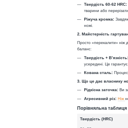
Твердість 60-62 HRC:
тварини або перерізати
Ріжуча кромка:
Завдяк
ножі.
2. Майстерність гартуван
Просто «перекалити» ніж д
баланс:
Твердість + В’язкість
усередині. Це гарантує,
Кована сталь:
Процес 
3. Що це дає власнику н
Рідкісна заточка:
Ви з
Агресивний різ:
Ніж
н
Порівняльна таблиця 
Твердість (HRC)