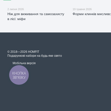
2 липня 2026
19 травня 2026
Ніж для виживання та самозахисту
Форми клинків мисливс
в лісі: міфи
© 2018—2026 HOMFIT
Подарункові набори на будь-яке свято
Мобільна версія
КНОПКА
ЗВ'ЯЗКУ