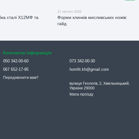
21 лютого 2026
ка сталі Х12МФ та
Форми клинків мисливських ножів:
гайд
Контактна інформація
050 342-00-60
073 342-00-30
067 652-17-95
homfit.kh@gmail.com
Передзвонити вам?
вулиця Геологів, 2, Хмельницький,
України 29000
Мапа проїзду