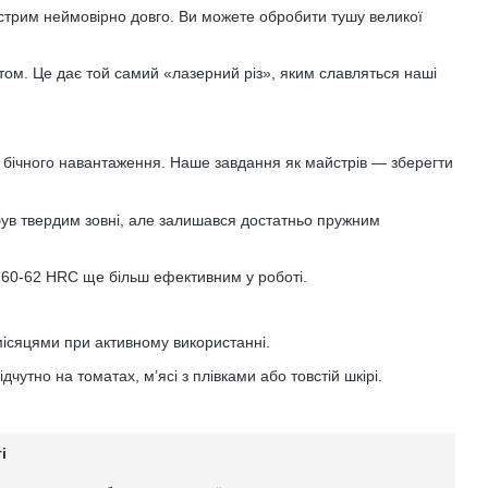
острим неймовірно довго. Ви можете обробити тушу великої
том. Це дає той самий «лазерний різ», яким славляться наші
о бічного навантаження. Наше завдання як майстрів — зберегти
був твердим зовні, але залишався достатньо пружним
 60-62 HRC ще більш ефективним у роботі.
 місяцями при активному використанні.
дчутно на томатах, м’ясі з плівками або товстій шкірі.
і