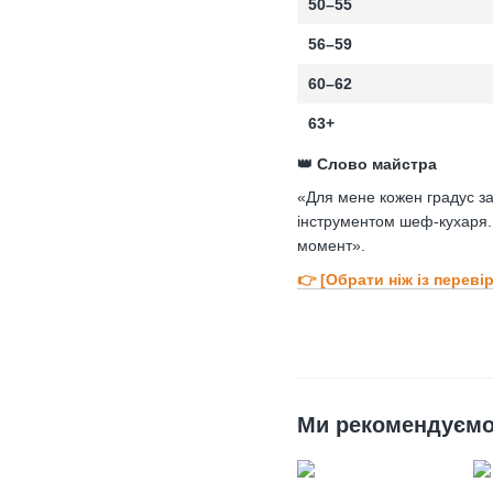
50–55
56–59
60–62
63+
👑 Слово майстра
«Для мене кожен градус за
інструментом шеф-кухаря. 
момент».
👉 [Обрати ніж із перев
Ми рекомендуєм