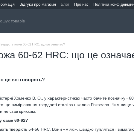
формація
Відгуки про магазин
Блог
Про нас
Політика конфіденційн
Твердість ножа 60-62 HRC: що це означає?
ножа 60-62 HRC: що це означа
о це всі говорять?
йстерні Хоменко В. О., у характеристиках часто бачите позначку «
то: це вимірювання твердості сталі за шкалою Роквелла. Чим вище 
ін не став крихким.
у саме 60-62?
ають твердість 54-56 HRC. Вони «м’які», швидко тупляться і вимагаю