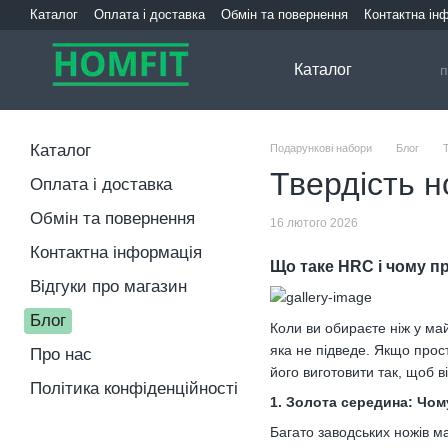
Перейти до основного контенту
Каталог
Оплата і доставка
Обмін та повернення
Контактна ін
Каталог
Каталог
Подарункові набори
Блог
Твердість 
Оплата і доставка
Обмін та повернення
16 лютого 2026
Контактна інформація
Що таке HRC і чому пр
Відгуки про магазин
Блог
Коли ви обираєте ніж у ма
яка не підведе. Якщо прос
Про нас
його виготовити так, щоб в
Політика конфіденційності
1. Золота середина: Чом
Багато заводських ножів м