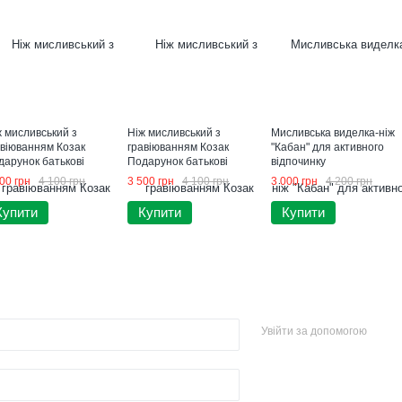
ж мисливський з
Ніж мисливський з
Мисливська виделка-ніж
авіюванням Козак
гравіюванням Козак
"Кабан" для активного
дарунок батькові
Подарунок батькові
відпочинку
00 грн
4 100 грн
3 500 грн
4 100 грн
3 000 грн
4 200 грн
Купити
Купити
Купити
Увійти за допомогою