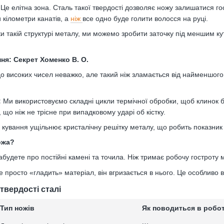
Це елітна зона. Сталь такої твердості дозволяє ножу залишатися г
 кілометри канатів, а
ніж
все одно буде голити волосся на руці.
и такій структурі металу, ми можемо зробити заточку під меншим ку
ня: Секрет Хоменко В. О.
о високих чисел неважко, але такий ніж зламається від найменшог
:
Ми використовуємо складні цикли термічної обробки, щоб клинок 
 що ніж не трісне при випадковому ударі об кістку.
кування ущільнює кристалічну решітку металу, що робить показник
ожа?
абудете про постійні камені та точила. Ніж тримає робочу гостроту
е просто «гладить» матеріал, він вгризається в нього. Це особливо ві
твердості сталі
Тип ножів
Як поводиться в робот