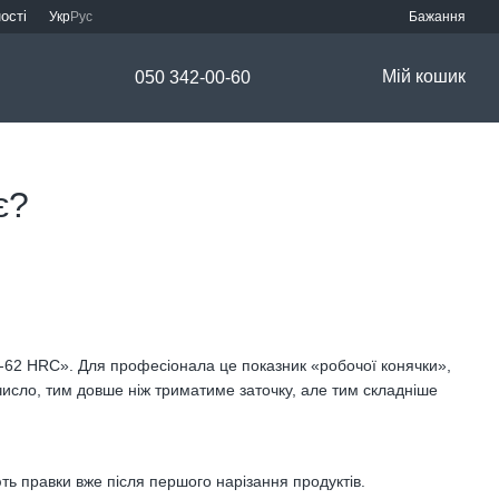
ості
Укр
Рус
Бажання
Мій кошик
050 342-00-60
є?
60-62 HRC». Для професіонала це показник «робочої конячки»,
число, тим довше ніж триматиме заточку, але тим складніше
ть правки вже після першого нарізання продуктів.