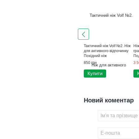
Тактичний ніж Volf №2. Ніж
Ні
для активного відпочинку
гр
Похідний ніж
По
850 грн
3 5
Купити
Новий коментар