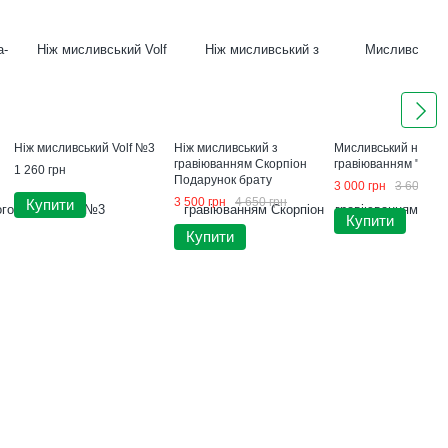
Ніж мисливський Volf №3
Ніж мисливський з
Мисливський ніж з
гравіюванням Скорпіон
гравіюванням "Три
1 260 грн
Подарунок брату
3 000 грн
3 600 грн
3 500 грн
4 650 грн
Купити
Купити
Купити