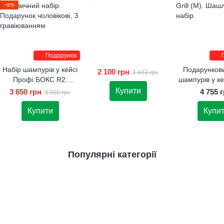
−8%
Подарунок
Набір шампурів у кейсі
Подарункови
2 100 грн
2 433 грн
Профі БОКС R2.
шампурів у ке
Шашличний набір.
Grill (M). Ш
Купити
3 650 грн
4 755 
3 950 грн
Подарунок чоловікові
набір
Купити
Купи
Популярні категорії