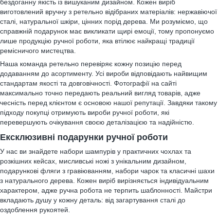
бездоганну якість із вишуканим дизайном. Кожен виріб
виготовлений вручну з ретельно відібраних матеріалів: нержавіючої
сталі, натуральної шкіри, цінних порід дерева. Ми розуміємо, що
справжній подарунок має викликати щирі емоції, тому пропонуємо
лише продукцію ручної роботи, яка втілює найкращі традиції
ремісничого мистецтва.
Наша команда ретельно перевіряє кожну позицію перед
додаванням до асортименту. Усі вироби відповідають найвищим
стандартам якості та довговічності. Фотографії на сайті
максимально точно передають реальний вигляд товарів, адже
чесність перед клієнтом є основою нашої репутації. Завдяки такому
підходу покупці отримують вироби ручної роботи, які
перевершують очікування своєю деталізацією та надійністю.
Ексклюзивні подарунки ручної роботи
У нас ви знайдете набори шампурів у практичних чохлах та
розкішних кейсах, мисливські ножі з унікальним дизайном,
подарункові фляги з гравіюванням, набори чарок та класичні шахи
з натурального дерева. Кожен виріб вирізняється індивідуальним
характером, адже ручна робота не терпить шаблонності. Майстри
вкладають душу у кожну деталь: від загартування сталі до
оздоблення рукоятей.