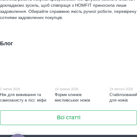
докладаємо зусиль, щоб співпраця з HOMFIT приносила лише
задоволення. Обирайте справжню якість ручної роботи, перевірену
сотнями задоволених покупців.
Блог
2 липня 2026
19 травня 2026
24 лютого 2026
Ніж для виживання та
Форми клинків
Стабілізовани
самозахисту в лісі: міфи
мисливських ножів
для ножів
Всі статті