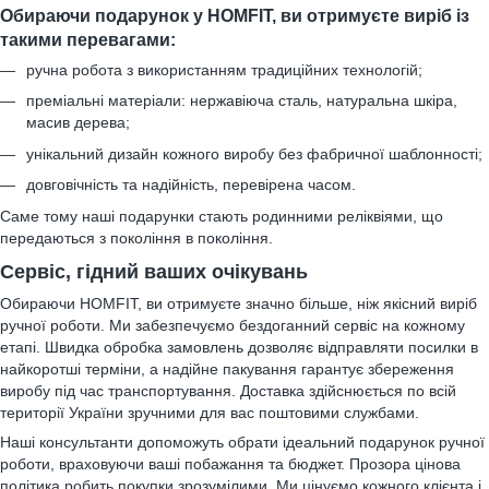
Обираючи подарунок у HOMFIT, ви отримуєте виріб із
такими перевагами:
ручна робота з використанням традиційних технологій;
преміальні матеріали: нержавіюча сталь, натуральна шкіра,
масив дерева;
унікальний дизайн кожного виробу без фабричної шаблонності;
довговічність та надійність, перевірена часом.
Саме тому наші подарунки стають родинними реліквіями, що
передаються з покоління в покоління.
Сервіс, гідний ваших очікувань
Обираючи HOMFIT, ви отримуєте значно більше, ніж якісний виріб
ручної роботи. Ми забезпечуємо бездоганний сервіс на кожному
етапі. Швидка обробка замовлень дозволяє відправляти посилки в
найкоротші терміни, а надійне пакування гарантує збереження
виробу під час транспортування. Доставка здійснюється по всій
території України зручними для вас поштовими службами.
Наші консультанти допоможуть обрати ідеальний подарунок ручної
роботи, враховуючи ваші побажання та бюджет. Прозора цінова
політика робить покупки зрозумілими. Ми цінуємо кожного клієнта і