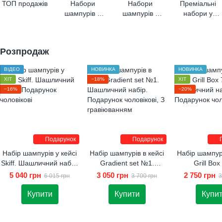
ТОП продажів
Набори
Набори
Преміальні
шампурів в
шампурів у
набори у
кейсах
шкіряних
кейсах
чохлах
Розпродаж
ВІДЕО
НОВИНКА
НОВИНКА
ХІТ
−18%
ХІТ
−16%
−20%
Подарунок
Подарунок
Набір шампурів у кейсі
Набір шампурів в кейсі
Набір шампурі
Skiff. Шашличний набір.
Gradient set №1.
Grill Box
Подарунок чоловікові
Шашличний набір.
Шашличний 
5 040 грн
3 050 грн
2 750 грн
6 015 грн
3 700 грн
3
Подарунок чоловікові
Подарунок чо
Купити
Купити
Купи