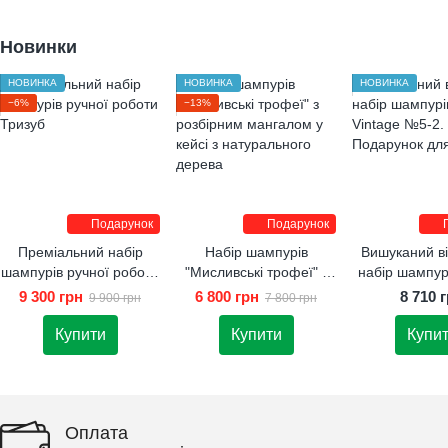
Новинки
НОВИНКА
НОВИНКА
НОВИНКА
−6%
−13%
Подарунок
Подарунок
Преміальний набір
Набір шампурів
Вишуканий в
шампурів ручної роботи
"Мисливські трофеї" з
набір шампурі
Тризуб
розбірним мангалом у
Vintage 
9 300 грн
6 800 грн
8 710 
9 900 грн
7 800 грн
кейсі з натурального
Подарунок для
дерева
Купити
Купити
Купи
Оплата