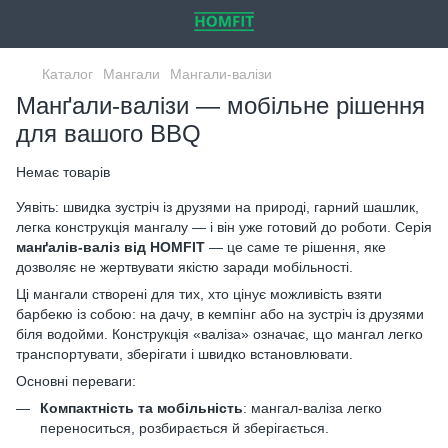
Каталог
Мангали
Мангали-валізи
Манґали-валізи — мобільне рішення
для вашого BBQ
Немає товарів
Уявіть: швидка зустріч із друзями на природі, гарний шашлик,
легка конструкція мангалу — і він уже готовий до роботи. Серія
манґалів-валіз від HOMFIT
— це саме те рішення, яке
дозволяє не жерт­ву­ва­ти якіс­тю заради мобільності.
Ці мангали створені для тих, хто цінує можливість взяти
барбекю із собою: на дачу, в кемпінг або на зустріч із друзями
біля водойми. Конструкція «валіза» означає, що мангал легко
транспортувати, зберігати і швидко встановлювати.
Основні переваги:
Компактність та мобільність
: мангал-валіза легко
переноситься, розбирається й зберігається.