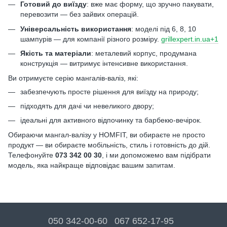
Готовий до виїзду
: вже має форму, що зручно пакувати,
перевозити — без зайвих операцій.
Універсальність використання
: моделі під 6, 8, 10
шампурів — для компанії різного розміру.
grillexpert.in.ua+1
Якість та матеріали
: металевий корпус, продумана
конструкція — витримує інтенсивне використання.
Ви отримуєте серію мангалів-валіз, які:
забезпечують просте рішення для виїзду на природу;
підходять для дачі чи невеликого двору;
ідеальні для активного відпочинку та барбекю-вечірок.
Обираючи мангал-валізу у HOMFIT, ви обираєте не просто
продукт — ви обираєте мобільність, стиль і готовність до дій.
Телефонуйте
073 342 00 30
, і ми допоможемо вам підібрати
модель, яка найкраще відповідає вашим запитам.
050 342-00-60
067 652-17-95