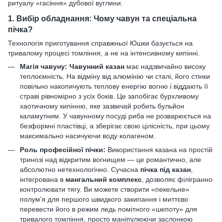
ритуалу «гасіння» дубової вуглини.
1. Вибір обладнання: Чому чавун та спеціальна
пічка?
Технологія приготування справжньої Юшки базується на
тривалому процесі томління, а не на інтенсивному кипінні.
Магія чавуну:
Чавунний казан
має надзвичайно високу
теплоємність. На відміну від алюмінію чи сталі, його стінки
повільно накопичують теплову енергію вогню і віддають її
страві рівномірно з усіх боків. Це запобігає бурхливому
хаотичному кипінню, яке зазвичай робить бульйон
каламутним. У чавунному посуді риба не розварюється на
безформні пластівці, а зберігає свою цілісність, при цьому
максимально насичуючи воду колагеном.
Роль професійної пічки:
Використання казана на простій
тринозі над відкритим вогнищем — це романтично, але
абсолютно нетехнологічно. Сучасна
пічка під казан
,
інтегрована в
мангальний комплекс
, дозволяє філігранно
контролювати тягу. Ви можете створити «пекельне»
полум'я для першого швидкого закипання і миттєво
перевести його в режим ледь помітного «шепоту» для
тривалого томління, просто маніпулюючи заслонкою