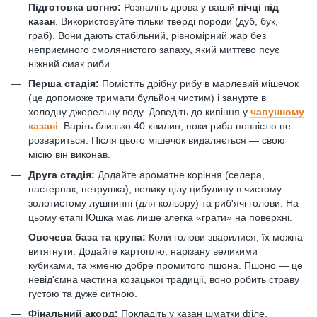
Підготовка вогню:
Розпаліть дрова у вашій
пічці під
казан
. Використовуйте тільки тверді породи (дуб, бук,
граб). Вони дають стабільний, рівномірний жар без
неприємного смолянистого запаху, який миттєво псує
ніжний смак риби.
Перша стадія:
Помістіть дрібну рибу в марлевий мішечок
(це допоможе тримати бульйон чистим) і занурте в
холодну джерельну воду. Доведіть до кипіння у
чавунному
казані
. Варіть близько 40 хвилин, поки риба повністю не
розвариться. Після цього мішечок видаляється — свою
місію він виконав.
Друга стадія:
Додайте ароматне коріння (селера,
пастернак, петрушка), велику цілу цибулину в чистому
золотистому лушпинні (для кольору) та риб'ячі голови. На
цьому етапі Юшка має лише злегка «грати» на поверхні.
Овочева база та крупа:
Коли голови зварилися, їх можна
витягнути. Додайте картоплю, нарізану великими
кубиками, та жменю добре промитого пшона. Пшоно — це
невід'ємна частина козацької традиції, воно робить страву
густою та дуже ситною.
Фінальний акорд:
Покладіть у казан шматки філе.