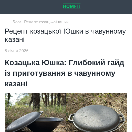
Блог
Рецепт козацької юшки
Рецепт козацької Юшки в чавунному
казані
8 січня 2026
Козацька Юшка: Глибокий гайд
із приготування в чавунному
казані