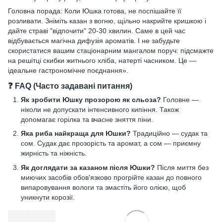
Головна порада: Коли Юшка готова, не поспішайте її
розливати. Зніміть казан з вогню, щільно накрийте кришкою і
дайте страві "відпочити" 20-30 хвилин. Саме в цей час
відбувається магічна дифузія ароматів. І не забудьте
скористатися вашим стаціонарним мангалом поруч: підсмажте
на решітці скибки житнього хліба, натерті часником. Це —
ідеальне гастрономічне поєднання».
❓ FAQ (Часто задавані питання)
Як зробити Юшку прозорою як сльоза?
Головне —
ніколи не допускати інтенсивного кипіння. Також
допомагає горілка та вчасне зняття піни.
Яка риба найкраща для Юшки?
Традиційно — судак та
сом. Судак дає прозорість та аромат, а сом — приємну
жирність та ніжність.
Як доглядати за казаном після Юшки?
Після миття без
миючих засобів обов'язково прогрійте казан до повного
випаровування вологи та змастіть його олією, щоб
уникнути корозії.