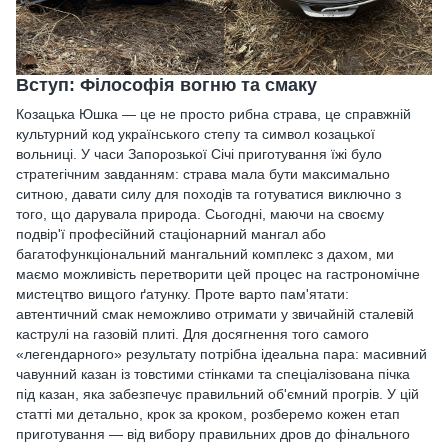
Вступ: Філософія вогню та смаку
Козацька Юшка — це не просто рибна страва, це справжній
культурний код українського степу та символ козацької
вольниці. У часи Запорозької Січі приготування їжі було
стратегічним завданням: страва мала бути максимально
ситною, давати силу для походів та готуватися виключно з
того, що дарувала природа. Сьогодні, маючи на своєму
подвір'ї професійний стаціонарний мангал або
багатофункціональний мангальний комплекс з дахом, ми
маємо можливість перетворити цей процес на гастрономічне
мистецтво вищого ґатунку. Проте варто пам'ятати:
автентичний смак неможливо отримати у звичайній сталевій
каструлі на газовій плиті. Для досягнення того самого
«легендарного» результату потрібна ідеальна пара: масивний
чавунний казан із товстими стінками та спеціалізована пічка
під казан, яка забезпечує правильний об'ємний прогрів. У цій
статті ми детально, крок за кроком, розберемо кожен етап
приготування — від вибору правильних дров до фінального