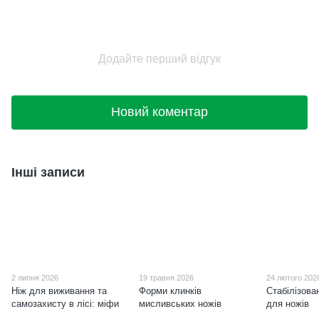
Додайте перший відгук
Новий коментар
Інші записи
2 липня 2026
19 травня 2026
24 лютого 202
Ніж для виживання та
Форми клинків
Стабілізова
самозахисту в лісі: міфи
мисливських ножів
для ножів