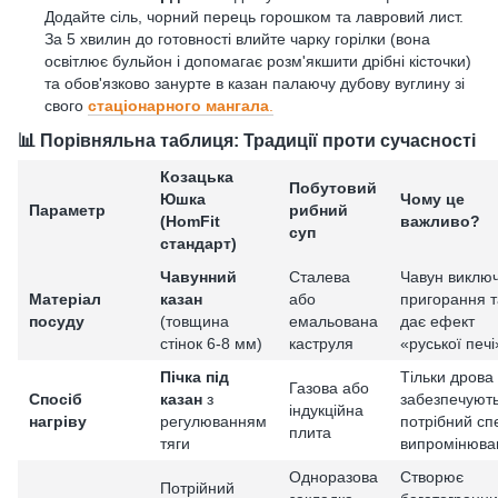
Додайте сіль, чорний перець горошком та лавровий лист.
За 5 хвилин до готовності влийте чарку горілки (вона
освітлює бульйон і допомагає розм'якшити дрібні кісточки)
та обов'язково занурте в казан палаючу дубову вуглину зі
свого
стаціонарного мангала
.
📊 Порівняльна таблиця: Традиції проти сучасності
Козацька
Побутовий
Юшка
Чому це
Параметр
рибний
(HomFit
важливо?
суп
стандарт)
Чавунний
Сталева
Чавун виклю
Матеріал
казан
або
пригорання т
посуду
(товщина
емальована
дає ефект
стінок 6-8 мм)
каструля
«руської печі
Пічка під
Тільки дрова
Газова або
Спосіб
казан
з
забезпечуют
індукційна
нагріву
регулюванням
потрібний сп
плита
тяги
випромінюва
Одноразова
Створює
Потрійний