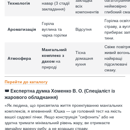
закладка
багатогранни
Технологія
навар (3 стадії
всіх
неймовірно
закладання)
компонентів
глибокий сма
Горілка осві
Горіла
страву, а вуг
Ароматизація
вуглина та
Відсутня
прибирає за
чарка горілки
тини.
Свіже повітря
Мангальний
Тісна
живий вогон
комплекс з
Атмосфера
домашня
найкращі
дахом
на
кухня
підсилювачі
природі
смаку.
Перейти до каталогу
👑 Експертна думка Хоменко В. О. (Спеціаліст із
жарового обладнання)
«Як людина, що присвятила життя проектуванню мангальних
комплексів, я впевнений: Юшка — це головний тест на якість
вашої садової пічки. Якщо конструкція "сифонить" або не
здатна тримати мінімальний рівень жару, ви отримаєте
звичайну варену рибу, а не козацьку страву.