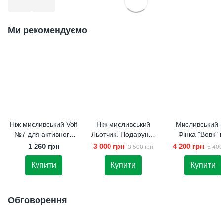
Ми рекомендуємо
Ніж мисливський Volf
Ніж мисливський
Мисливський 
№7 для активного
Льотчик. Подарунок
Фінка "Вовк" 
відпочинку
чоловіку.
подарунок
1 260 грн
3 000 грн
4 200 грн
3 500 грн
5 40
Купити
Купити
Купити
Обговорення