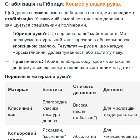
Стабілізація та Гібриди:
Космос у ваших руках
Щоб дерево служило вічно і не боялося вологи, ми проводимо
стабілізацію
. У вакуумній камері повітря з пор деревини
заміщується спеціальними полімерами.
Гібридні руків'я:
Це вершина нашої майстерності. Ми
поєднуємо натуральний кап із прозорою або кольоровою
епоксидною смолою. Результат — руків'я, що нагадує
морські глибини, далекі туманності або застиглу лаву.
Практичність:
Гібрид не вбирає воду, кров чи запахи, не
деформується від спеки та залишається теплим на дотик.
Порівняння матеріалів руків'я
Стійкість
Матеріал
Естетика
Для кого
до вологи
Благородна
Висока
Класичний
класика,
Для мисливців-
(після
кап
текстура
традиціоналістів
стабілізації)
дерева
Яскравий,
Для
Кольоровий
"космічний"
Абсолютна
колекціонерів та
гібрид