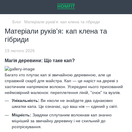
Блог
Матеріали руків'я: кап клена та гібриди
Матеріали руків'я: кап клена та
гібриди
19 лютого 2026
Магія деревини: Що таке кап?
Багато хто плутає кап зі звичайною деревиною, але це
справжній скарб для майстра. Кап — це наріст на дереві з
хаотичним напрямком волокон. Усередині нього прихований
неймовірний малюнок: переплетення ліній, "очок" та вузлів.
Унікальність:
Ви ніколи не знайдете два однакових
шматки капа. Це означає, що ваш ніж — єдиний у світі.
Міцність:
Завдяки сплутаним волокнам кап значно
міцніший за звичайну деревину і не схильний до
розтріскування.