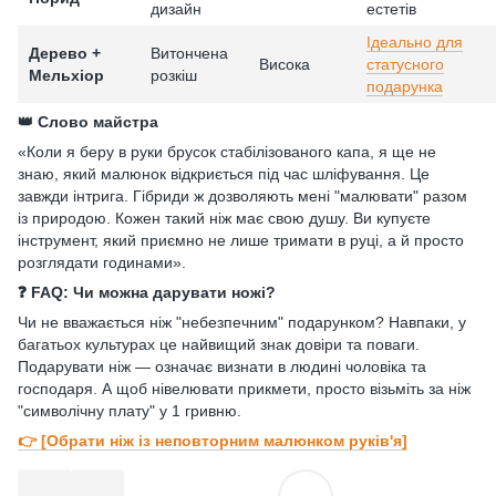
дизайн
естетів
Ідеально для
Дерево +
Витончена
Висока
статусного
Мельхіор
розкіш
подарунка
👑 Слово майстра
«Коли я беру в руки брусок стабілізованого капа, я ще не
знаю, який малюнок відкриється під час шліфування. Це
завжди інтрига. Гібриди ж дозволяють мені "малювати" разом
із природою. Кожен такий ніж має свою душу. Ви купуєте
інструмент, який приємно не лише тримати в руці, а й просто
розглядати годинами».
❓ FAQ: Чи можна дарувати ножі?
Чи не вважається ніж "небезпечним" подарунком? Навпаки, у
багатьох культурах це найвищий знак довіри та поваги.
Подарувати ніж — означає визнати в людині чоловіка та
господаря. А щоб нівелювати прикмети, просто візьміть за ніж
"символічну плату" у 1 гривню.
👉 [Обрати ніж із неповторним малюнком руків'я]