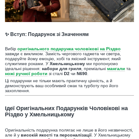
✨ Вступ: Подарунок зі Значенням
Вибір
оригінального подарунка чоловікові на Різдво
завжди є викликом. Замість чергового гаджета чи светра,
подаруйте йому емоцію, хобі та якісний інструмент, який
служитиме роками. У
Хмельницькому
ми пропонуємо
ідеальні рішення:
набори для гриля
, преміальні
мангали
та
ножі ручної роботи
зі сталі
D2
чи
N690
.
Ці подарунки не тільки мають практичну цінність, а й
демонструють ваш особливий смак та турботу про його
захоплення.
Ідеї Оригінальних Подарунків Чоловікові на
Різдво у Хмельницькому
Оригінальність подарунка полягає не лише в його незвичності,
але й у
високій якості та персоналізації
. У Хмельницькому