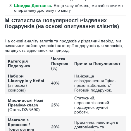
Швидка Доставка
:
Якщо часу обмаль, ми забезпечимо
оперативну доставку по місту.
📊 Статистика Популярності Різдвяних
Подарунків (на основі опитування клієнтів)
На основі аналізу запитів та продажів у різдвяний період, ми
визначили найпопулярніші категорії подарунків для чоловіків,
які цінують відпочинок на природі.
Частка
Категорія
Покупок
Причина Популярності
Подарунка
(%)
Набори
Найкраще
Шампурів у Кейсі
співвідношення "ціна-
40%
(з ножем /
презентабельність".
сокирою)
Готовий подарунок.
Статусний,
Мисливські Ножі
персоналізований
Преміум-класу
25%
подарунок ручної
(Сталь D2/N690)
роботи.
Мангали з
Практична інвестиція в
Кришкою /
20%
довговічність та
Товстостінні