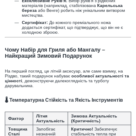
Ексклюзивне Руків'я:
Вибір руків'я з рідкісних
матеріалів (наприклад, стабілізована
Карельська
береза
або Венге) робить ніж унікальним витвором
мистецтва.
Сертифікат:
До кожного преміального ножа
додається сертифікат, що підтверджує, що він не є
холодною зброєю.
Чому Набір для Гриля або Мангалу –
Найкращий Зимовий Подарунок
На перший погляд, це літній аксесуар, але саме взимку, на
Різдво, такий подарунок набуває
особливої актуальності та
цінності
, демонструючи далекоглядність та турботу
дарувальника.
🌡️ Температурна Стійкість та Якість Інструментів
Літня
Зимова Актуальність
Фактор
Актуальність
(Критичність)
Товщина
Запобігає
Критично!
Забезпечує
Сталі
незначній
стабільність тепла при