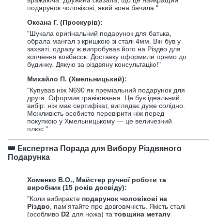
подарунок чоловікові, який вона бачила."
Оксана Г. (Проскурів):
"Шукала оригінальний подарунок для батька,
обрала мангал з кришкою зі сталі 4мм. Він був у
захваті, одразу ж випробував його на Різдво для
копчення ковбасок. Доставку оформили прямо до
будинку. Дякую за різдвяну консультацію!"
Михайло П. (Хмельницький):
"Купував ніж N690 як преміальний подарунок для
друга. Оформив гравіювання. Це був ідеальний
вибір: ніж має сертифікат, виглядає дуже солідно.
Можливість особисто перевірити ніж перед
покупкою у Хмельницькому — це величезний
плюс."
👑 Експертна Порада для Вибору Різдвяного
Подарунка
Хоменко В.О., Майстер ручної роботи та
виробник (15 років досвіду):
"Коли вибираєте
подарунок чоловікові на
Різдво
, пам'ятайте про довговічність. Якість сталі
(особливо
D2
для ножа) та
товщина металу