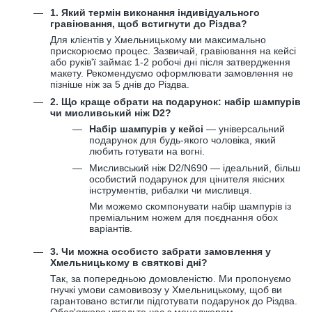
1. Який термін виконання індивідуального
гравіювання, щоб встигнути до Різдва?
Для клієнтів у Хмельницькому ми максимально
прискорюємо процес. Зазвичай, гравіювання на кейсі
або руків'ї займає 1-2 робочі дні після затвердження
макету. Рекомендуємо оформлювати замовлення не
пізніше ніж за 5 днів до Різдва.
2. Що краще обрати на подарунок: набір шампурів
чи мисливський ніж D2?
Набір шампурів у кейсі
— універсальний
подарунок для будь-якого чоловіка, який
любить готувати на вогні.
Мисливський ніж D2/N690 — ідеальний, більш
особистий подарунок для цінителя якісних
інструментів, рибалки чи мисливця.
Ми можемо скомпонувати набір шампурів із
преміальним ножем для поєднання обох
варіантів.
3. Чи можна особисто забрати замовлення у
Хмельницькому в святкові дні?
Так, за попередньою домовленістю. Ми пропонуємо
гнучкі умови самовивозу у Хмельницькому, щоб ви
гарантовано встигли підготувати подарунок до Різдва.
Обов'язково узгодьте час з менеджером.