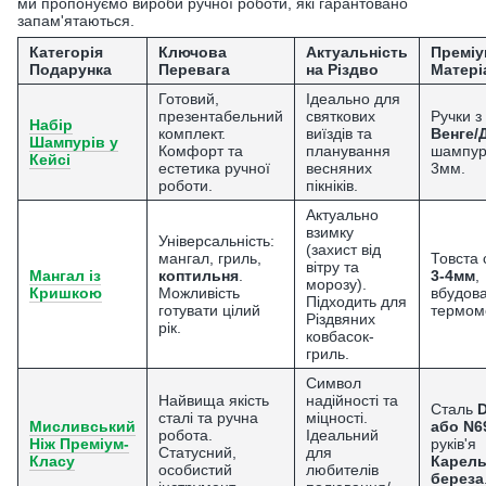
ми пропонуємо вироби ручної роботи, які гарантовано
запам'ятаються.
Категорія
Ключова
Актуальність
Преміу
Подарунка
Перевага
на Різдво
Матері
Готовий,
Ідеально для
презентабельний
святкових
Ручки з
Набір
комплект.
виїздів та
Венге/
Шампурів у
Комфорт та
планування
шампу
Кейсі
естетика ручної
весняних
3мм
.
роботи.
пікніків.
Актуально
взимку
Універсальність:
(захист від
мангал, гриль,
Товста 
вітру та
Мангал із
коптильня
.
3-4мм
,
морозу).
Кришкою
Можливість
вбудов
Підходить для
готувати цілий
термом
Різдвяних
рік.
ковбасок-
гриль.
Символ
Найвища якість
надійності та
Сталь
сталі та ручна
міцності.
Мисливський
або N6
робота.
Ідеальний
Ніж Преміум-
руків'я
Статусний,
для
Класу
Карель
особистий
любителів
береза