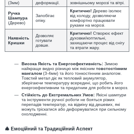
(3мм)
деформації.
зовнішньому морозі та вітрі.
Критично!
Дерево ізолює
Ручка
Запобігає
від холоду, дозволяючи
Шампура
опіку.
комфортно працювати
(Дерево)
руками на морозі.
Критично!
Створює ефект
Дозволяє
Наявність
духовки/коптильні,
готувати
Кришки
захищаючи процес від снігу
довше.
та втрати жару.
Висока Якість та Енергоефективність:
Зимою
найкраще видно різницю між якісним
товстостінним
мангалом
(
3-4мм
) та його тонкостінним аналогом.
Товстий метал діє як тепловий акумулятор,
зберігаючи температуру всередині, що робить його
енергоефективним та придатним для роботи в мороз.
Стійкість до Екстремальних Умов:
Якісні шампури
та інструменти ручної роботи не бояться різких
перепадів температур, на відміну від дешевих, які
можуть тріскатися або деформуватися при сильному
охолодженні.
🎄 Емоційний та Традиційний Аспект