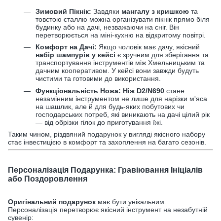
Зимовий Пікнік:
Завдяки
мангалу з кришкою
та
товстою сталлю можна організувати пікнік прямо біля
будинку або на дачі, незважаючи на сніг. Він
перетворюється на міні-кухню на відкритому повітрі.
Комфорт на Дачі:
Якщо чоловік має дачу, якісний
набір шампурів у кейсі
є зручним для зберігання та
транспортування інструментів між Хмельницьким та
дачним кооперативом. У кейсі вони завжди будуть
чистими та готовими до використання.
Функціональність Ножа:
Ніж D2/N690
стане
незамінним інструментом не лише для нарізки м'яса
на шашлик, але й для будь-яких побутових чи
господарських потреб, які виникають на дачі цілий рік
— від обрізки гілок до приготування їжі.
Таким чином, різдвяний подарунок у вигляді якісного набору
стає інвестицією в комфорт та захоплення на багато сезонів.
Персоналізація Подарунка: Гравіювання Ініціалів
або Поздоровлення
Оригінальний подарунок
має бути унікальним.
Персоналізація перетворює якісний інструмент на незабутній
сувенір: