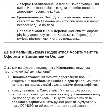
Лазерне Гравіювання на Кейсі:
Найпопулярніший
вибір. Нанесення ініціалів, дати чи побажання на
дерев'яну поверхню кейса.
Гравіювання на Лезі:
Для
преміальних ножів
зі
сталі D2 чи N690 можна нанести символічний напис
безпосередньо на лезо.
Персональний Вибір Дерева:
Можливість обрати
рідкісну деревину (венге, Карельська береза) для
руків'я, підкреслюючи статус подарунка.
Де в Хмельницькому Подивитися Асортимент та
Оформити Замовлення Онлайн
Оскільки ви шукаєте подарунок у
Хмельницькому
, ми
пропонуємо найзручніші опції:
Онлайн-Каталог:
Ви можете переглянути повний
асортимент
преміальних наборів для гриля
, мангалів
та ножів на нашому сайті з детальними фотографіями.
Консультація та Самовивіз:
Ми запрошуємо вас
скористатися послугою
самовивозу у Хмельницькому
(за попереднім записом). Це дасть вам можливість
особисто оцінити якість
ручної роботи, відчути вагу
ножа D2/N690 та обговорити деталі гравіювання.