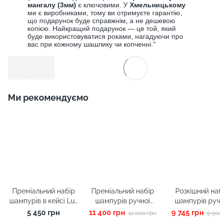
мангалу (
3мм
)
є ключовими. У
Хмельницькому
ми є виробниками, тому ви отримуєте гарантію,
що подарунок буде справжнім, а не дешевою
копією. Найкращий подарунок — це той, який
буде використовуватися роками, нагадуючи про
вас при кожному шашлику чи копченні."
Ми рекомендуємо
Преміальний набір
Преміальний набір
Розкішний на
шампурів в кейсі Lux
шампурів ручної
шампурів руч
Mr_Present.
роботи Lux-Premium
роботи в кей
5 450 грн
11 400 грн
9 745 грн
12 000 грн
9 90