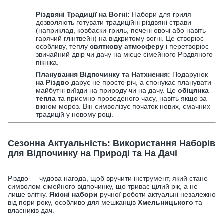
Різдвяні Традиції на Вогні:
Набори для гриля
дозволяють готувати традиційні різдвяні страви
(наприклад, ковбаски-гриль, печені овочі або навіть
гарячий глінтвейн) на відкритому вогні. Це створює
особливу, теплу
святкову атмосферу
і перетворює
звичайний двір чи дачу на місце сімейного Різдвяного
пікніка.
Планування Відпочинку та Натхнення:
Подарунок
на Різдво
дарує не просто річ, а спонукає планувати
майбутні виїзди на природу чи на дачу. Це
обіцянка
тепла
та приємно проведеного часу, навіть якщо за
вікном мороз. Він символізує початок нових, смачних
традицій у новому році.
Сезонна Актуальність: Використання Наборів
для Відпочинку на Природі та На Дачі
Різдво — чудова нагода, щоб вручити інструмент, який стане
символом сімейного відпочинку, що триває цілий рік, а не
лише влітку.
Якісні набори
ручної роботи актуальні незалежно
від пори року, особливо для мешканців
Хмельницького
та
власників дач.