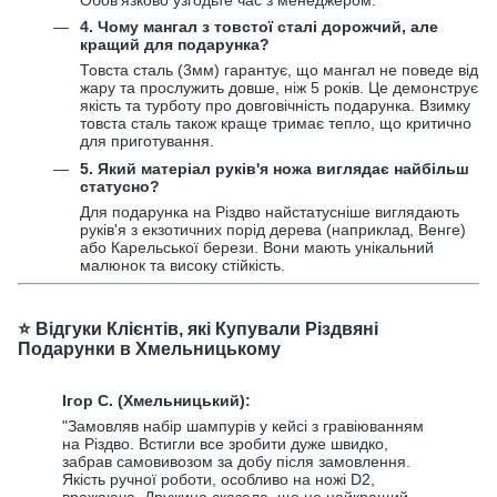
4. Чому мангал з товстої сталі дорожчий, але
кращий для подарунка?
Товста сталь (3мм) гарантує, що мангал не поведе від
жару та прослужить довше, ніж 5 років. Це демонструє
якість та турботу про довговічність подарунка. Взимку
товста сталь також краще тримає тепло, що критично
для приготування.
5. Який матеріал руків'я ножа виглядає найбільш
статусно?
Для подарунка на Різдво найстатусніше виглядають
руків'я з екзотичних порід дерева (наприклад, Венге)
або Карельської берези. Вони мають унікальний
малюнок та високу стійкість.
⭐️ Відгуки Клієнтів, які Купували Різдвяні
Подарунки в Хмельницькому
Ігор С. (Хмельницький):
"Замовляв набір шампурів у кейсі з гравіюванням
на Різдво. Встигли все зробити дуже швидко,
забрав самовивозом за добу після замовлення.
Якість ручної роботи, особливо на ножі D2,
вражаюча. Дружина сказала, що це найкращий