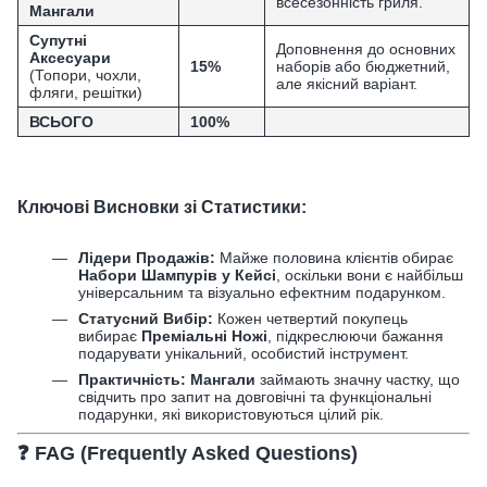
всесезонність гриля.
Мангали
Супутні
Доповнення до основних
Аксесуари
15%
наборів або бюджетний,
(Топори, чохли,
але якісний варіант.
фляги, решітки)
ВСЬОГО
100%
Ключові Висновки зі Статистики:
Лідери Продажів:
Майже половина клієнтів обирає
Набори Шампурів у Кейсі
, оскільки вони є найбільш
універсальним та візуально ефектним подарунком.
Статусний Вибір:
Кожен четвертий покупець
вибирає
Преміальні Ножі
, підкреслюючи бажання
подарувати унікальний, особистий інструмент.
Практичність:
Мангали
займають значну частку, що
свідчить про запит на довговічні та функціональні
подарунки, які використовуються цілий рік.
❓ FAG (Frequently Asked Questions)