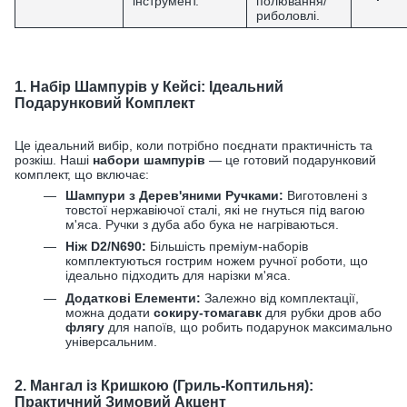
інструмент.
полювання/
риболовлі.
1. Набір Шампурів у Кейсі: Ідеальний
Подарунковий Комплект
Це ідеальний вибір, коли потрібно поєднати практичність та
розкіш. Наші
набори шампурів
— це готовий подарунковий
комплект, що включає:
Шампури з Дерев'яними Ручками:
Виготовлені з
товстої нержавіючої сталі, які не гнуться під вагою
м'яса. Ручки з дуба або бука не нагріваються.
Ніж D2/N690:
Більшість преміум-наборів
комплектуються гострим ножем ручної роботи, що
ідеально підходить для нарізки м'яса.
Додаткові Елементи:
Залежно від комплектації,
можна додати
сокиру-томагавк
для рубки дров або
флягу
для напоїв, що робить подарунок максимально
універсальним.
2. Мангал із Кришкою (Гриль-Коптильня):
Практичний Зимовий Акцент