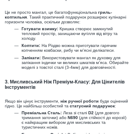
Це не просто мангал, це багатофункціональна
гриль-
коптильня
. Такий практичний подарунок розширює кулінарні
горизонти чоловіка, оскільки дозволяє:
Готувати взимку:
Кришка створює замкнутий
тепловий простір, захищаючи вугілля від вітру та
холоду.
Коптити:
На Різдво можна приготувати гарячим
копченням ковбаски, рибу чи м'ясні делікатеси.
Запікати:
Використовувати мангал як духовку для
запікання індички чи великих шматків м'яса. Обирайте
моделі з товстої сталі (
3-4мм
) для довговічності.
3. Мисливський Ніж Преміум-Класу: Для Цінителів
Інструментів
Якщо він цінує інструменти,
ніж ручної роботи
буде оцінений
гідно. Це найбільш особистий та
статусний подарунок
:
Преміальна Сталь:
Леза зі сталі
D2
(для довгого
тримання заточки) або
N690
(для стійкості до корозії)
є найкращим вибором для мисливських та
туристичних ножів.