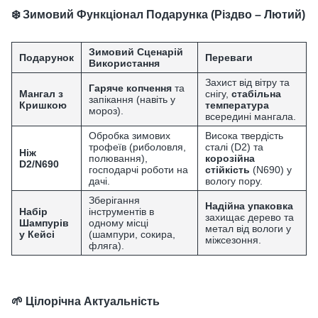
❄️ Зимовий Функціонал Подарунка (Різдво – Лютий)
Зимовий Сценарій
Подарунок
Переваги
Використання
Захист від вітру та
Гаряче копчення
та
Мангал з
снігу,
стабільна
запікання (навіть у
Кришкою
температура
мороз).
всередині мангала.
Обробка зимових
Висока твердість
трофеїв (риболовля,
сталі (D2) та
Ніж
полювання),
корозійна
D2/N690
господарчі роботи на
стійкість
(N690) у
дачі.
вологу пору.
Зберігання
Надійна упаковка
Набір
інструментів в
захищає дерево та
Шампурів
одному місці
метал від вологи у
у Кейсі
(шампури, сокира,
міжсезоння.
фляга).
🌱 Цілорічна Актуальність