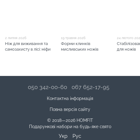
2 липня 2026
19 травня 2026
24 лютого 20
Ніж для виживання та
Форми клинків
Стабілізова
самозахисту в лісі: міфи
мисливських ножів
для ножів
050 342-00-60
067 652-17-95
Контактна інформація
Повна версія сайту
© 2018—2026 HOMFIT
Подарункові набори на будь-яке свято
Укр
Рус