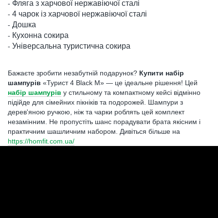
Фляга з харчової нержавіючої сталі
-
4 чарок із харчової нержавіючої сталі
-
Дошка
-
Кухонна сокира
-
Універсальна туристична сокира
-
Бажаєте зробити незабутній подарунок?
Купити набір
шампурів
«Турист 4 Black M» — це ідеальне рішення! Цей
набір шампурів
у стильному та компактному кейсі відмінно
підійде для сімейних пікніків та подорожей. Шампури з
дерев'яною ручкою, ніж та чарки роблять цей комплект
незамінним. Не пропустіть шанс порадувати брата якісним і
практичним шашличним набором. Дивіться більше на
https://homfit.com.ua/