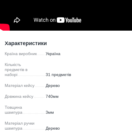
Характеристики
Країна виробник
Україна
Кількість
предметів в
наборі
31 предметів
Матеріал кейсу
Дерево
Довжина кейсу
740мм
Товщина
шампура
3мм
Матеріал ручки
шампура
Дерево