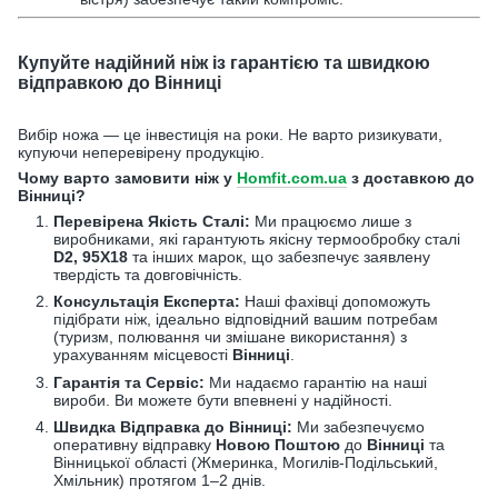
Купуйте надійний ніж із гарантією та швидкою
відправкою до Вінниці
Вибір ножа — це інвестиція на роки. Не варто ризикувати,
купуючи неперевірену продукцію.
Чому варто замовити ніж у
Нomfit.com.ua
з доставкою до
Вінниці?
Перевірена Якість Сталі:
Ми працюємо лише з
виробниками, які гарантують якісну термообробку сталі
D2, 95Х18
та інших марок, що забезпечує заявлену
твердість та довговічність.
Консультація Експерта:
Наші фахівці допоможуть
підібрати ніж, ідеально відповідний вашим потребам
(туризм, полювання чи змішане використання) з
урахуванням місцевості
Вінниці
.
Гарантія та Сервіс:
Ми надаємо гарантію на наші
вироби. Ви можете бути впевнені у надійності.
Швидка Відправка до Вінниці:
Ми забезпечуємо
оперативну відправку
Новою Поштою
до
Вінниці
та
Вінницької області (Жмеринка, Могилів-Подільський,
Хмільник) протягом 1–2 днів.