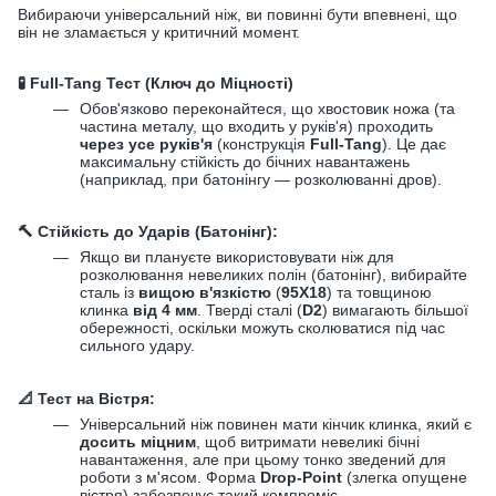
Вибираючи універсальний ніж, ви повинні бути впевнені, що
він не зламається у критичний момент.
🧪
Full-Tang Тест (Ключ до Міцності)
Обов'язково переконайтеся, що хвостовик ножа (та
частина металу, що входить у руків'я) проходить
через усе руків'я
(конструкція
Full-Tang
). Це дає
максимальну стійкість до бічних навантажень
(наприклад, при батонінгу — розколюванні дров).
🔨
Стійкість до Ударів (Батонінг):
Якщо ви плануєте використовувати ніж для
розколювання невеликих полін (батонінг), вибирайте
сталь із
вищою в'язкістю
(
95Х18
) та товщиною
клинка
від 4 мм
. Тверді сталі (
D2
) вимагають більшої
обережності, оскільки можуть сколюватися під час
сильного удару.
📐
Тест на Вістря:
Універсальний ніж повинен мати кінчик клинка, який є
досить міцним
, щоб витримати невеликі бічні
навантаження, але при цьому тонко зведений для
роботи з м'ясом. Форма
Drop-Point
(злегка опущене
вістря) забезпечує такий компроміс.