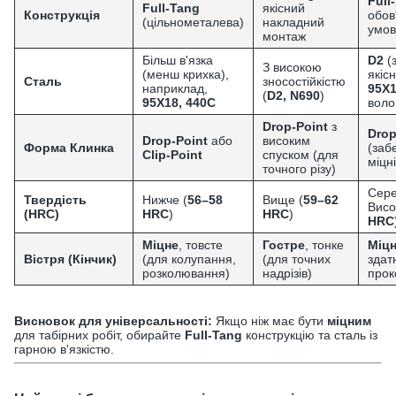
Full
Full-Tang
якісний
Конструкція
обов
(цільнометалева)
накладний
умов
монтаж
Більш в'язка
D2
(
З високою
(менш крихка),
якіс
Сталь
зносостійкістю
наприклад,
95Х
(
D2, N690
)
95Х18, 440C
воло
Drop-Point
з
Drop
Drop-Point
або
високим
Форма Клинка
(заб
Clip-Point
спуском (для
міцні
точного різу)
Сере
Твердість
Нижче (
56–58
Вище (
59–62
Висо
(HRC)
HRC
)
HRC
)
HRC
Міцне
, товсте
Гостре
, тонке
Міц
Вістря (Кінчик)
(для колупання,
(для точних
здат
розколювання)
надрізів)
прок
Висновок для універсальності:
Якщо ніж має бути
міцним
для табірних робіт, обирайте
Full-Tang
конструкцію та сталь із
гарною в'язкістю.