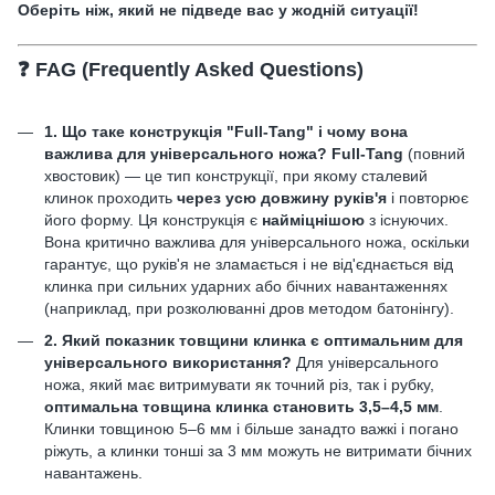
Оберіть ніж, який не підведе вас у жодній ситуації!
❓
FAG (Frequently Asked Questions)
1. Що таке конструкція "Full-Tang" і чому вона
важлива для універсального ножа?
Full-Tang
(повний
хвостовик) — це тип конструкції, при якому сталевий
клинок проходить
через усю довжину руків'я
і повторює
його форму. Ця конструкція є
найміцнішою
з існуючих.
Вона критично важлива для універсального ножа, оскільки
гарантує, що руків'я не зламається і не від'єднається від
клинка при сильних ударних або бічних навантаженнях
(наприклад, при розколюванні дров методом батонінгу).
2. Який показник товщини клинка є оптимальним для
універсального використання?
Для універсального
ножа, який має витримувати як точний різ, так і рубку,
оптимальна товщина клинка становить 3,5–4,5 мм
.
Клинки товщиною 5–6 мм і більше занадто важкі і погано
ріжуть, а клинки тонші за 3 мм можуть не витримати бічних
навантажень.