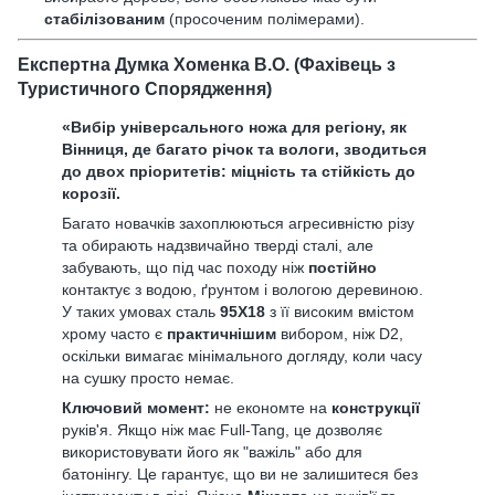
стабілізованим
(просоченим полімерами).
Експертна Думка Хоменка В.О. (Фахівець з
Туристичного Спорядження)
«Вибір універсального ножа для регіону, як
Вінниця, де багато річок та вологи, зводиться
до двох пріоритетів: міцність та стійкість до
корозії.
Багато новачків захоплюються агресивністю різу
та обирають надзвичайно тверді сталі, але
забувають, що під час походу ніж
постійно
контактує з водою, ґрунтом і вологою деревиною.
У таких умовах сталь
95Х18
з її високим вмістом
хрому часто є
практичнішим
вибором, ніж D2,
оскільки вимагає мінімального догляду, коли часу
на сушку просто немає.
Ключовий момент:
не економте на
конструкції
руків'я. Якщо ніж має Full-Tang, це дозволяє
використовувати його як "важіль" або для
батонінгу. Це гарантує, що ви не залишитеся без