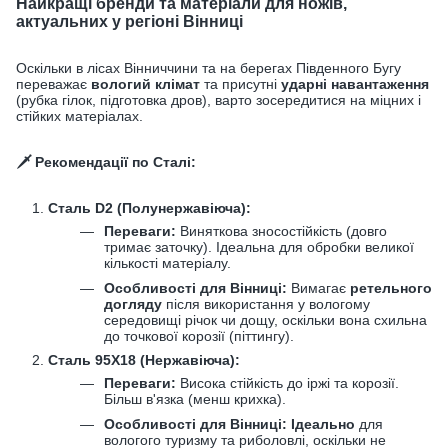
Найкращі бренди та матеріали для ножів,
актуальних у регіоні Вінниці
Оскільки в лісах Вінниччини та на берегах Південного Бугу
переважає
вологий клімат
та присутні
ударні навантаження
(рубка гілок, підготовка дров), варто зосередитися на міцних і
стійких матеріалах.
🗡️
Рекомендації по Сталі:
Сталь D2 (Полунержавіюча):
Переваги:
Виняткова зносостійкість (довго
тримає заточку). Ідеальна для обробки великої
кількості матеріалу.
Особливості для Вінниці:
Вимагає
ретельного
догляду
після використання у вологому
середовищі річок чи дощу, оскільки вона схильна
до точкової корозії (піттингу).
Сталь 95Х18 (Нержавіюча):
Переваги:
Висока стійкість до іржі та корозії.
Більш в'язка (менш крихка).
Особливості для Вінниці:
Ідеально
для
вологого туризму та риболовлі, оскільки не