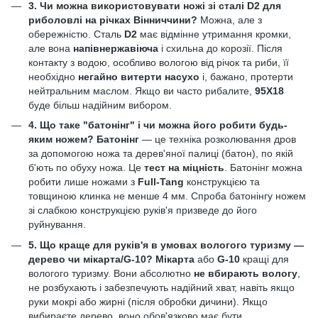
3. Чи можна використовувати ножі зі сталі D2 для
риболовлі на річках Вінниччини?
Можна, але з
обережністю. Сталь
D2
має відмінне утримання кромки,
але вона
напівнержавіюча
і схильна до корозії. Після
контакту з водою, особливо вологою від річок та риби, її
необхідно
негайно витерти насухо
і, бажано, протерти
нейтральним маслом. Якщо ви часто рибалите,
95Х18
буде більш надійним вибором.
4. Що таке "батонінг" і чи можна його робити будь-
яким ножем?
Батонінг
— це техніка розколювання дров
за допомогою ножа та дерев'яної палиці (батон), по якій
б'ють по обуху ножа. Це
тест на міцність
. Батонінг можна
робити лише ножами з
Full-Tang
конструкцією та
товщиною клинка не менше 4 мм. Спроба батонінгу ножем
зі слабкою конструкцією руків'я призведе до його
руйнування.
5. Що краще для руків'я в умовах вологого туризму —
дерево чи мікарта/G-10?
Мікарта
або
G-10
кращі для
вологого туризму. Вони абсолютно
не вбирають вологу
,
не розбухають і забезпечують надійний хват, навіть якщо
руки мокрі або жирні (після обробки дичини). Якщо
вибираєте дерево, воно обов'язково має бути