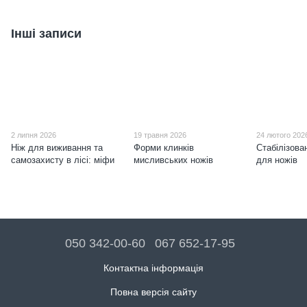
Інші записи
2 липня 2026
19 травня 2026
24 лютого 202
Ніж для виживання та
Форми клинків
Стабілізова
самозахисту в лісі: міфи
мисливських ножів
для ножів
050 342-00-60
067 652-17-95
Контактна інформація
Повна версія сайту