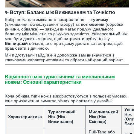
✨
Вступ: Баланс між Виживанням та Точністю
Вибір ножа для змішаного використання —
туризму
(виживання, облаштування табору) та
полювання
(обробка
дичини, обвалка) — завжди вимагає пошуку ідеального
балансу між міцністю та ріжучою здатністю. Універсальний ніж
має бути досить міцним, щоб витримати рубку гілок у
Вінницькій
області, але при цьому достатньо гострим, щоб
працювати з дичиною.
Ми підготували гайд, який допоможе вам визначитися з
ключовими характеристиками та обрати найкращий варіант.
Відмінності між туристичним та мисливським
ножем: Основні характеристики
Хоча обидва типи ножів використовуються в польових умовах,
їхнє призначення вимагає різних пріоритетів у дизайні:
Уні
Туристичний
Мисливський
Ніж
Характеристика
Ніж (Ніж
Ніж (Ніж
(Оп
Виживання)
Скіннер)
Бала
Full-Tang або