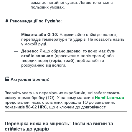
вимагає негайної сушки. Легше точиться в
польових умовах.
🌲
Рекомендації по Руків’ю:
Мікарта або G-10:
Надзвичайно стійкі до вологи,
перепадів температури та ударів. Не ковзають навіть
у мокрій руці.
Дерево:
Якщо обрано дерево, то воно має бути
стабілізованим
(просоченим полімерами) або
твердих порід (
горіх, граб
), щоб запобігти
розбуханню від вологи.
🏭
Актуальні Бренди:
Зверніть увагу на перевірених виробників, які забезпечують
якісну термообробку (ТО). У нашому магазині
Нomfit.com.ua
представлені ножі, сталь яких пройшла ТО до заявлених
показників
58-62 HRC
, що є ключем до довговічності.
Перевірка ножа на міцність: Тести на вигин та
стійкість до ударів