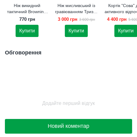
Ніж викидний
Ніж мисливський із
Кортік "Сова"
тактичний Browning.
гравіюванням Тризуб
активного відпо
Подарунок для
№4. Подарунок
Подарунок дру
770 грн
3 000 грн
4 400 грн
3 600 грн
5 60
чоловіка
чоловікові
Купити
Купити
Купити
Обговорення
Додайте перший відгук
Новий коментар