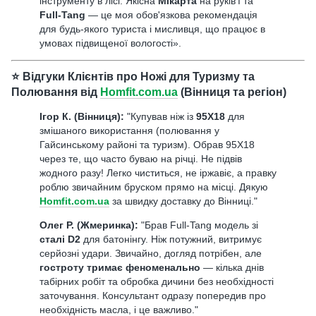
інструменту в лісі. Якісна
Мікарта
на руків'ї та
Full-Tang
— це моя обов'язкова рекомендація
для будь-якого туриста і мисливця, що працює в
умовах підвищеної вологості».
⭐️
Відгуки Клієнтів про Ножі для Туризму та
Полювання від
Нomfit.com.ua
(Вінниця та регіон)
Ігор К. (Вінниця):
"Купував ніж із
95Х18
для
змішаного використання (полювання у
Гайсинському районі та туризм). Обрав 95Х18
через те, що часто буваю на річці. Не підвів
жодного разу! Легко чиститься, не іржавіє, а правку
роблю звичайним бруском прямо на місці. Дякую
Нomfit.com.ua
за швидку доставку до Вінниці."
Олег Р. (Жмеринка):
"Брав Full-Tang модель зі
сталі D2
для батонінгу. Ніж потужний, витримує
серйозні удари. Звичайно, догляд потрібен, але
гостроту тримає феноменально
— кілька днів
табірних робіт та обробка дичини без необхідності
заточування. Консультант одразу попередив про
необхідність масла, і це важливо."