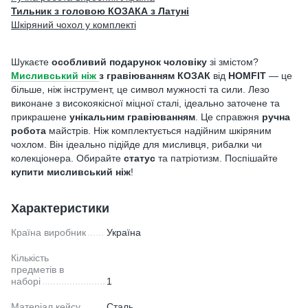
Тильник з головою КОЗАКА з Латуні
Шкіряний чохол у комплекті
Шукаєте
особливий подарунок чоловіку
зі змістом?
Мисливський ніж
з гравіюванням КОЗАК
від
HOMFIT
— це
більше, ніж інструмент, це символ мужності та сили. Лезо
виконане з високоякісної міцної сталі, ідеально заточене та
прикрашене
унікальним гравіюванням
. Це справжня
ручна
робота
майстрів. Ніж комплектується надійним шкіряним
чохлом. Він ідеально підійде для мисливця, рибалки чи
колекціонера. Обирайте
статус
та патріотизм. Поспішайте
купити мисливський ніж
!
Характеристики
Країна виробник
Україна
Кількість
предметів в
наборі
1
Матеріал кейсу
Сталь