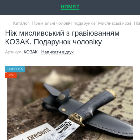
Каталог
Преміальні чоловічі подарунки
Мисливські ножі
Ні
Ніж мисливський з гравіюванням
КОЗАК. Подарунок чоловіку
Артикул:
КОЗАК
Написати відгук
НОВИНКА
−8%