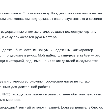
ьно замолкают. Это момент шоу. Каждый срез становится частью
ным
или мангалом подчеркивает ваш статус знатока и хозяина
, выдержанные в том же стиле, создают целостную картину
, к чему прикасается рука мастера.
 должен быть острым, как ум, и надежным, как характер.
о, что держите в руках. Мой
набор шампуров в кейсе
— это
ещи с историей, ведь именно из таких деталей складывается
ется с учетом эргономики. Бронзовое литье не только
альным для длительной работы.
 HRC), нож держит заточку в разы сильнее обычных кухонных
ько месяцев.
агородный темный оттенок (патину). Если вы ценитель блеска,