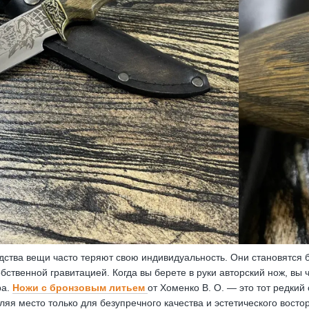
дства вещи часто теряют свою индивидуальность. Они становятся
твенной гравитацией. Когда вы берете в руки авторский нож, вы чу
ра.
Ножи с бронзовым литьем
от Хоменко В. О. — это тот редкий
вляя место только для безупречного качества и эстетического востор