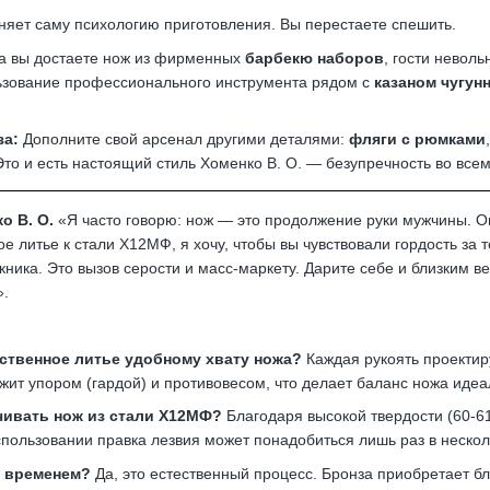
яет саму психологию приготовления. Вы перестаете спешить.
а вы достаете нож из фирменных
барбекю наборов
, гости невол
ьзование профессионального инструмента рядом с
казаном чугун
за:
Дополните свой арсенал другими деталями:
фляги с рюмками
Это и есть настоящий стиль Хоменко В. О. — безупречность во всем
о В. О.
«Я часто говорю: нож — это продолжение руки мужчины. Он
е литье к стали Х12МФ, я хочу, чтобы вы чувствовали гордость за т
кника. Это вызов серости и масс-маркету. Дарите себе и близким в
».
ственное литье удобному хвату ножа?
Каждая рукоять проектиру
ужит упором (гардой) и противовесом, что делает баланс ножа иде
ачивать нож из стали Х12МФ?
Благодаря высокой твердости (60-61
пользовании правка лезвия может понадобиться лишь раз в нескол
о временем?
Да, это естественный процесс. Бронза приобретает бл