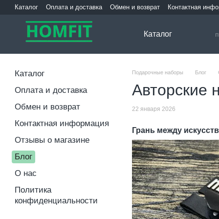
Перейти к основному контенту
Каталог
Оплата и доставка
Обмен и возврат
Контактная инф
Каталог
Каталог
Подарочные наборы
Блог
Авторские н
Оплата и доставка
Обмен и возврат
22 января 2026
Контактная информация
Грань между искусств
Отзывы о магазине
Блог
О нас
Политика
конфиденциальности