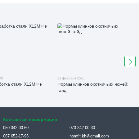
26
21 февраля 2026
отка стали Х12МФ и
Формы клинков охотничьих ножей:
гайд
Контактная информация
050 342-00-60
073 342-00-30
067 652-17-95
homfit.kh@gmail.com