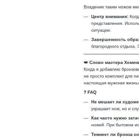
Владение таким ножом мен
Центр внимания:
Когд
представления. Испол
ситуации.
Завершенность обра
благородного отдыха. 
👑
Слово мастера Хоменк
Когда я добавляю бронзово
не просто комплект для пи
настоящая мужская жизнь
❓
FAQ
Не мешает ли художе
украшает нож, но и сл
Как часто нужно зат
ножей. При бытовом ис
Темнеет ли бронза с