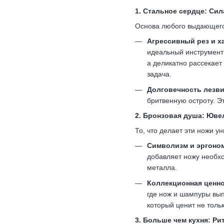
1. Стальное сердце: Си
Основа любого выдающего
Агрессивный рез и х
идеальный инструмент 
а деликатно рассекает
задача.
Долговечность лезви
бритвенную остроту. Э
2. Бронзовая душа: Юве
То, что делает эти ножи 
Символизм и эргоно
добавляет ножу необхо
металла.
Коллекционная ценно
где нож и шампуры вып
который ценит не толь
3. Больше чем кухня: Ри