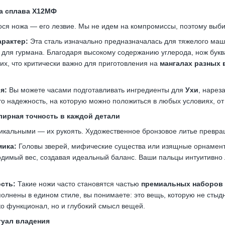
ла сплава Х12МФ
ся ножа — его лезвие. Мы не идем на компромиссы, поэтому выб
арактер:
Эта сталь изначально предназначалась для тяжелого маш
для гурмана. Благодаря высокому содержанию углерода, нож буква
 их, что критически важно для приготовления на
мангалах разных 
я:
Вы можете часами подготавливать ингредиенты для
Ухи
, нарез
то надежность, на которую можно положиться в любых условиях, от
лирная точность в каждой детали
уникальными — их рукоять. Художественное бронзовое литье превра
мика:
Головы зверей, мифические существа или изящные орнаменты
димый вес, создавая идеальный баланс. Ваши пальцы интуитивно л
сть:
Такие ножи часто становятся частью
премиальных наборов
олнены в едином стиле, вы понимаете: это вещь, которую не стыд
ко функционал, но и глубокий смысл вещей.
туал владения