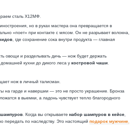
ираем сталь Х12МФ.
иностроения, но в руках мастера она превращается в
льно «поет» при контакте с мясом. Он не разрывает волокна,
видов
, где сохранение сока внутри продукта — главная
ать овощи и разделывать дичь — нож будет держать
 домашней кухни до дикого леса у
костровой чаши
.
щает нож в личный талисман.
 на гарде и навершии — это не просто украшение. Бронза
ожатся в выемки, а ладонь чувствует тепло благородного
 шампуров
. Когда вы открываете
набор шампуров в кейсе
,
но передать по наследству. Это настоящий
подарок мужчине
,