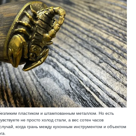
 безликим пластиком и штампованным металлом. Но есть
вствуете не просто холод стали, а вес сотен часов
 случай, когда грань между кухонным инструментом и объектом
га.