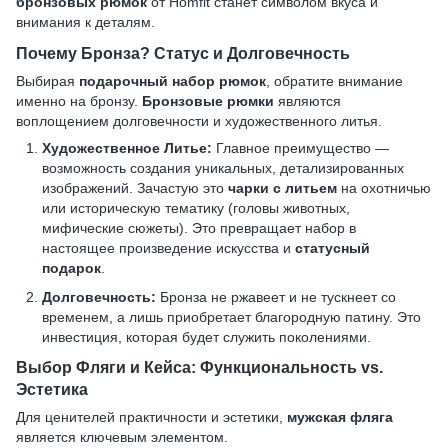
бронзовых рюмок
от Homfit станет символом вкуса и
внимания к деталям.
Почему Бронза? Статус и Долговечность
Выбирая
подарочный набор рюмок
, обратите внимание
именно на бронзу.
Бронзовые рюмки
являются
воплощением долговечности и художественного литья.
Художественное Литье:
Главное преимущество —
возможность создания уникальных, детализированных
изображений. Зачастую это
чарки с литьем
на охотничью
или историческую тематику (головы животных,
мифические сюжеты). Это превращает набор в
настоящее произведение искусства и
статусный
подарок
.
Долговечность:
Бронза не ржавеет и не тускнеет со
временем, а лишь приобретает благородную патину. Это
инвестиция, которая будет служить поколениями.
Выбор Фляги и Кейса: Функциональность vs.
Эстетика
Для ценителей практичности и эстетики,
мужская фляга
является ключевым элементом.