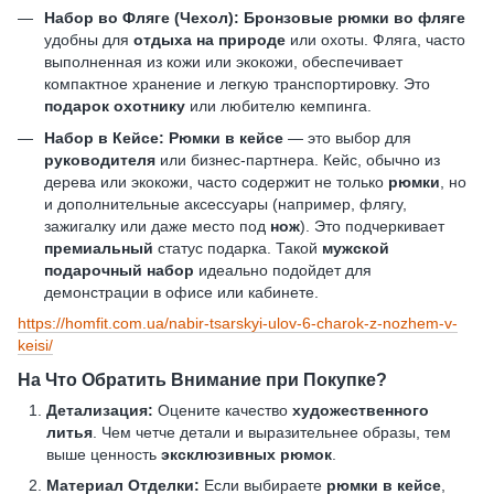
Набор во Фляге (Чехол):
Бронзовые рюмки во фляге
удобны для
отдыха на природе
или охоты. Фляга, часто
выполненная из кожи или экокожи, обеспечивает
компактное хранение и легкую транспортировку. Это
подарок охотнику
или любителю кемпинга.
Набор в Кейсе:
Рюмки в кейсе
— это выбор для
руководителя
или бизнес-партнера. Кейс, обычно из
дерева или экокожи, часто содержит не только
рюмки
, но
и дополнительные аксессуары (например, флягу,
зажигалку или даже место под
нож
). Это подчеркивает
премиальный
статус подарка. Такой
мужской
подарочный набор
идеально подойдет для
демонстрации в офисе или кабинете.
https://homfit.com.ua/nabir-tsarskyi-ulov-6-charok-z-nozhem-v-
keisi/
На Что Обратить Внимание при Покупке?
Детализация:
Оцените качество
художественного
литья
. Чем четче детали и выразительнее образы, тем
выше ценность
эксклюзивных рюмок
.
Материал Отделки:
Если выбираете
рюмки в кейсе
,