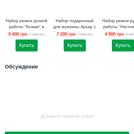
Набор рюмок ручной
Набор подарочный
Набор рюмок р
работы "Козаки" в
для мужчины Архар 1
работы "Насто
кейсе из
рыбак" в кейс
5 400 грн
7 200 грн
4 900 грн
7 200 грн
7 800 грн
6 30
натурального дерева
натурального д
Купить
Купить
Купить
Обсуждение
Добавьте первый отзыв