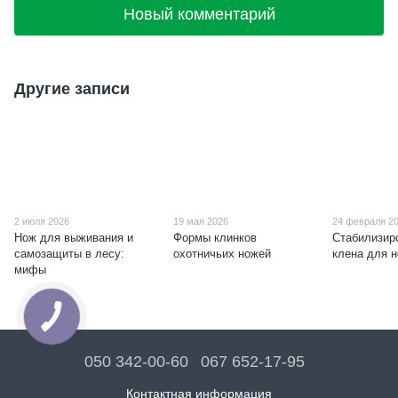
Новый комментарий
Другие записи
2 июля 2026
19 мая 2026
24 февраля 2
Нож для выживания и
Формы клинков
Стабилизир
самозащиты в лесу:
охотничьих ножей
клена для 
мифы
050 342-00-60
067 652-17-95
Контактная информация