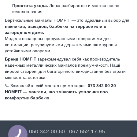
Простота ухода.
Легко разбирается и моется после
использования.
Вертикальные мангалы HOMFIT — это идеальный выбор для
пикников, выездов, барбекю на террасе или в
загородном доме.
Модели оснащены продуманными отверстиями для
вентиляции, регулируемыми держателями шампуров и
устойчивыми опорами.
Бренд HOMFIT
зарекомендувал себя как производитель
надёжных металлических мангалов преміум-якості. Наші
вироби створені для багаторічного використання без втрати
міцності та естетики.
📞 Замовляйте свій мангал прямо зараз:
073 342 00 30
HOMFIT — мангали, що змінюють уявлення про
комфортне барбекю.
050 342-00-60
067 652-17-95