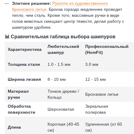
Элитное решение:
Рукояти из художественного
бронзового литья
. Бронза гораздо медленнее проводит
тепло, чем сталь. Кроме того, массивные ручки в виде
голов животных смещают центр тяжести, делая работу с
шампуром удобнее.
📊 Сравнительная таблица выбора шампуров
Любительский
Профессиональный
Характеристика
шампур
(HomFit)
Толщина стали
1.0 - 1.5 мм
3.0 мм
Ширина лезвия
8 - 10 мм
12 - 15 мм
Материал
Тонкое дерево /
Бронзовое литье
ручки
Кольцо
Обработка
Зеркальная
Шероховатая
поверхности
полировка
Короткая (40-45
Удлиненная (от 60
Длина
см)
см)