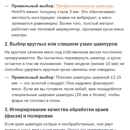
Правильный выбор:
Профессиональные шампуры
HomFit имеют толщину стали 3 мм. Это обеспечивает
жесткость конструкции: лезвие не вибрирует, а мясо
запекается равномерно. Более того, толстый металл
работает как тепловой аккумулятор, прогревая кусок мяса
изнутри.
2. Выбор круглых или слишком узких шампуров
На круглом сечении мясо под собственным весом постоянно
прокручивается. Вы пытаетесь перевернуть шампур, а кусок
остается в том же положении. Узкие модели (менее 10 мм) не
способны удержать крупные куски свинины или говядины.
Правильный выбор:
Плоские шампуры шириной 12-15
мм — это золотой стандарт. Они надежно фиксируют
мясо. Если же вы готовите люля-кебаб, вам понадобятся
специальные широкие шампуры (20 мм и более), чтобы
фарш не сползал в огонь.
3. Игнорирование качества обработки краев
(фаски) и полировки
Если края шампура острые и необработанные, они рвут
волокна мяса при нанизывании. Через эти микроразрывы