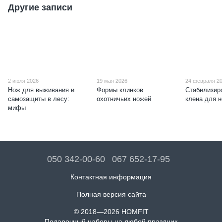
Другие записи
2 июля 2026
19 мая 2026
24 февраля 2
Нож для выживания и
Формы клинков
Стабилизир
самозащиты в лесу:
охотничьих ножей
клена для 
мифы
050 342-00-60
067 652-17-95
Контактная информация
Полная версия сайта
© 2018—2026 HOMFIT
Подарочный наборы на любой праздник