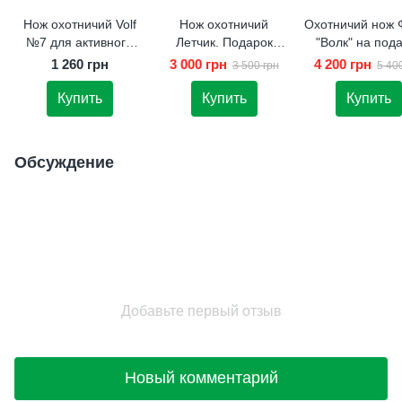
Нож охотничий Volf
Нож охотничий
Охотничий нож 
№7 для активного
Летчик. Подарок
"Волк" на под
отдыха
мужчине.
1 260 грн
3 000 грн
4 200 грн
3 500 грн
5 40
Купить
Купить
Купить
Обсуждение
Добавьте первый отзыв
Новый комментарий