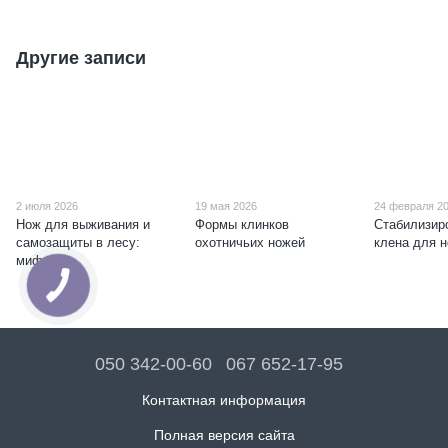
Другие записи
2 июля 2026
19 мая 2026
24 февраля 2
Нож для выживания и
Формы клинков
Стабилизир
самозащиты в лесу:
охотничьих ножей
клена для 
мифы
050 342-00-60
067 652-17-95
Контактная информация
Полная версия сайта