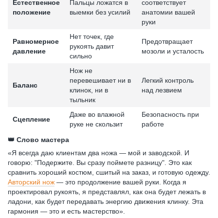
Естественное
Пальцы ложатся в
соответствует
положение
выемки без усилий
анатомии вашей
руки
Нет точек, где
Равномерное
Предотвращает
рукоять давит
давление
мозоли и усталость
сильно
Нож не
перевешивает ни в
Легкий контроль
Баланс
клинок, ни в
над лезвием
тыльник
Даже во влажной
Безопасность при
Сцепление
руке не скользит
работе
👑 Слово мастера
«Я всегда даю клиентам два ножа — мой и заводской. И
говорю: "Подержите. Вы сразу поймете разницу". Это как
сравнить хороший костюм, сшитый на заказ, и готовую одежду.
Авторский нож
— это продолжение вашей руки. Когда я
проектировал рукоять, я представлял, как она будет лежать в
ладони, как будет передавать энергию движения клинку. Эта
гармония — это и есть мастерство».