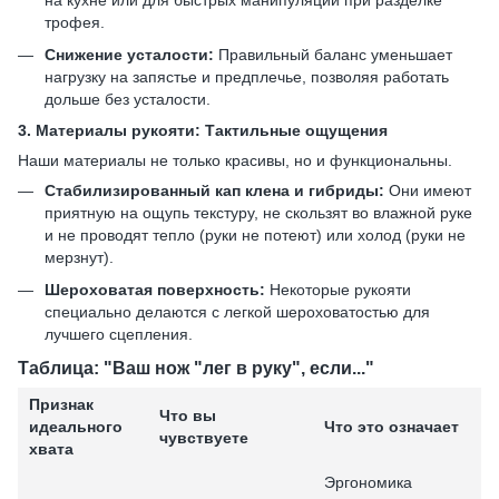
на кухне или для быстрых манипуляций при разделке
трофея.
Снижение усталости:
Правильный баланс уменьшает
нагрузку на запястье и предплечье, позволяя работать
дольше без усталости.
3. Материалы рукояти: Тактильные ощущения
Наши материалы не только красивы, но и функциональны.
Стабилизированный кап клена и гибриды:
Они имеют
приятную на ощупь текстуру, не скользят во влажной руке
и не проводят тепло (руки не потеют) или холод (руки не
мерзнут).
Шероховатая поверхность:
Некоторые рукояти
специально делаются с легкой шероховатостью для
лучшего сцепления.
Таблица: "Ваш нож "лег в руку", если..."
Признак
Что вы
идеального
Что это означает
чувствуете
хвата
Эргономика