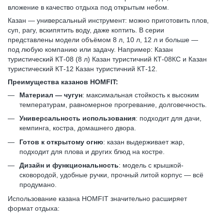
вложение в качество отдыха под открытым небом.
Казан — универсальный инструмент: можно приготовить плов,
суп, рагу, вскипятить воду, даже коптить. В серии
представлены модели объёмом 8 л, 10 л, 12 л и больше —
под любую компанию или задачу. Например: Казан
туристический КТ-08 (8 л) Казан туристичний КТ‑08КС и Казан
туристический КТ-12 Казан туристичний КТ‑12.
Преимущества казанов HOMFIT:
Материал — чугун
: максимальная стойкость к высоким
температурам, равномерное прогревание, долговечность.
Универсальность использования
: подходит для дачи,
кемпинга, костра, домашнего двора.
Готов к открытому огню
: казан выдерживает жар,
подходит для плова и других блюд на костре.
Дизайн и функциональность
: модель с крышкой-
сковородой, удобные ручки, прочный литой корпус — всё
продумано.
Использование казана HOMFIT значительно расширяет
формат отдыха: