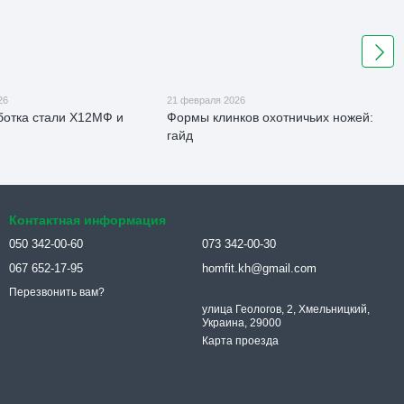
26
21 февраля 2026
отка стали Х12МФ и
Формы клинков охотничьих ножей:
гайд
Контактная информация
050 342-00-60
073 342-00-30
067 652-17-95
homfit.kh@gmail.com
Перезвонить вам?
улица Геологов, 2, Хмельницкий,
Украина, 29000
Карта проезда