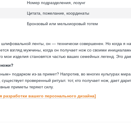
Номер подразделения, лозунг
Цитата, пожелание, координаты
Бронзовый или мельхиоровый тотем
 шлифовальной ленты, он — технически совершенен. Но когда я на
яется взгляд мужчины, когда он получает нож со своими инициалами
что мои изделия становятся частью ваших семейных легенд. Это да
 ножи?
сным» подарком из-за примет? Напротив, во многих культурах мира
 существует проверенный ритуал: тот, кто получает нож, дает дар
ивные приметы теряют силу.
ля разработки вашего персонального дизайна]