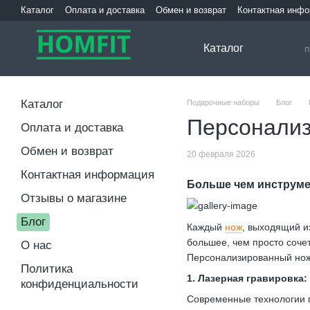
Перейти к основному контенту
Каталог
Оплата и доставка
Обмен и возврат
Контактная инф
Каталог
Каталог
Подарочные наборы
Блог
Персонализ
Оплата и доставка
Обмен и возврат
20 февраля 2026
Контактная информация
Больше чем инструмен
Отзывы о магазине
Блог
Каждый
нож
, выходящий и
большее, чем просто сочет
О нас
Персонализированный нож
Политика
1. Лазерная гравировка:
конфиденциальности
Современные технологии п