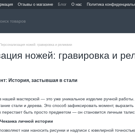
ормация
Отзывы о магазине
Блог
О нас
Политика конфиденциаль
Персонализация ножей: гравировка и реликвии
ация ножей: гравировка и ре
т: История, застывшая в стали
з нашей мастерской — это уже уникальное изделие ручной работы.
ание стали и дерева. Это способ зафиксировать момент, выразить 
 перестает быть просто предметом — он становится личным тали
 Чеканка личной истории
озволяют нам наносить рисунки и надписи с ювелирной точностью