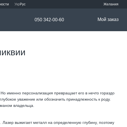
ности
Укр
Рус
Желания
Мой заказ
050 342-00-60
ликвии
 Но именно персонализация превращает его в нечто гораздо
глубокое уважение или обозначить принадлежность к роду.
сманом владельца.
. Лазер выжигает металл на определенную глубину, поэтому