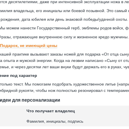
ется десятилетиями, даже при интенсивной эксплуатации ножа в ле
илия владельца, его инициалы или боевой позывной. Это самый н
рождения, дата юбилея или день знаковой победы/удачной охоты.
ы можем нанести Государственный герб, эмблемы родов войск, фам
разы, отражающие внутреннюю силу и жизненное кредо мужчины.
Подарок, не имеющий цены
ашей практике вызывают заказы ножей для подарка «От отца сыну
 опыта и мужской энергии. Когда на лезвии написано «Сыну от отц
емье, и через десятки лет ваши внуки будут держать его в руках, ч
ение под характер
только текст. Мы помогаем подобрать художественное литье (напри
гибридной рукояти, чтобы нож полностью резонировал с темпераме
 идеи для персонализации
Что получает владелец
Фамилия, инициалы, подпись