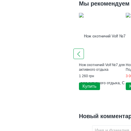
Мы рекомендуем
Нож охотничий Volf №7 для
Но
активного отдыха
По
1 260 грн
3 0
Купить
Новый коммента