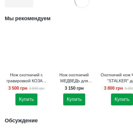
Мы рекомендуем
Нож охотничий с
Нож охотничий
Охотничий нож 
гравировкой КОЗАК.
МЕДВЕДЬ для
"STALKER" д
Подарок мужчине
активного отдыха
активного отд
3 500 грн
3 150 грн
3 800 грн
3 800 грн
5 00
Купить
Купить
Купить
Обсуждение