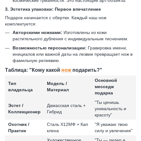
космические туманности. Это настоящие арт-объекты.
3. Эстетика упаковки: Первое впечатление
Подарок начинается с обертки. Каждый наш нож
комплектуется:
Авторскими ножнами:
Изготовлены из кожи
растительного дубления с индивидуальным тиснением.
Возможностью персонализации:
Гравировка имени,
инициалов или важной даты на лезвии превращает нож в
фамильную реликвию.
Таблица: "Кому какой
нож
подарить?"
Основной
Тип
Модель /
месседж
владельца
Материал
подарка
"Ты ценишь
Эстет /
Дамасская сталь +
уникальность и
Коллекционер
Гибрид
красоту"
Охотник /
Сталь Х12МФ + Кап
"Я уважаю твою
Практик
клена
силу и увлечения"
Художественное
"Ты — лидер и