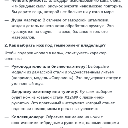
Неповторимость:
Благодаря использованию капа клена
и гибридных смол, рисунок рукояти невозможно повторить.
Вы дарите вещь, которой нет больше ни у кого в мире.
Душа мастера:
В отличие от заводской штамповки,
каждая деталь нашего ножа обработана вручную. Это
чувствуется на ощупь — в весе, балансе и теплоте
материалов.
2. Как выбрать нож под темперамент владельца?
Чтобы подарок «попал в цель», стоит учесть характер
человека:
Руководителю или бизнес-партнеру:
Выбирайте
модели из дамасской стали и художественным литьем
(например, модель «Скорпион»). Это подчеркнет статус и
утонченный вкус.
Заядлому охотнику или туристу:
Лучшим выбором
будет нож из кованой стали Х12МФ с лаконичной
рукоятью. Это практичный инструмент, который станет
надежным помощником в реальных условиях.
Коллекционеру:
Обратите внимание на ножи с
экзотическими гибридными рукоятями, напоминающими