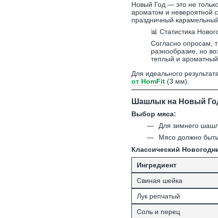
Новый Год — это не тольк
ароматом и невероятной 
праздничный карамельный
📊 Статистика Новог
Согласно опросам, т
разнообразие, но во
теплый и ароматный
Для идеального результат
от HomFit
(3 мм).
Шашлык на Новый Год
Выбор мяса:
Для зимнего шаш
Мясо должно быть
Классический Новогодний
Ингредиент
Свиная шейка
Лук репчатый
Соль и перец