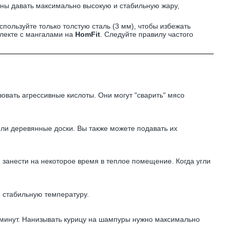
жны давать максимально высокую и стабильную жару,
спользуйте только толстую сталь (3 мм), чтобы избежать
плекте с мангалами на
HomFit
. Следуйте правилу частого
зовать агрессивные кислоты. Они могут "сварить" мясо
или деревянные доски. Вы также можете подавать их
, занести на некоторое время в теплое помещение. Когда угли
и стабильную температуру.
0 минут. Нанизывать курицу на шампуры нужно максимально