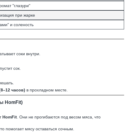
ромат "глазури"
изация при жарке
ами" и соленость
атывает соки внутри.
пустит сок.
мешать.
(8–12 часов)
в прохладном месте.
ы HomFit)
т
HomFit
. Они не прогибаются под весом мяса, что
то помогает мясу оставаться сочным.