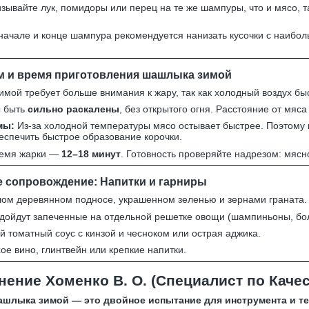
зывайте лук, помидоры или перец на те же шампуры, что и мясо, т
начале и конце шампура рекомендуется нанизать кусочки с наибол
 и время приготовления шашлыка зимой
мой требует больше внимания к жару, так как холодный воздух быс
ы быть
сильно раскалены
, без открытого огня. Расстояние от мяс
мы:
Из-за холодной температуры мясо остывает быстрее. Поэтому
беспечить быстрое образование корочки.
емя жарки —
12–18 минут
. Готовность проверяйте надрезом: мясн
е сопровождение: Напитки и гарниры
ом деревянном подносе, украшенном зеленью и зернами граната.
ойдут запеченные на отдельной решетке овощи (шампиньоны, болга
 томатный соус с кинзой и чесноком или острая аджика.
ое вино, глинтвейн или крепкие напитки.
ение Хоменко В. О. (Специалист по Каче
шлыка зимой — это двойное испытание для инструмента и те