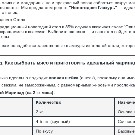
о оливье и мандарины, но и прекрасный повод собраться вокруг м
сочностью. Мы предлагаем рецепт
"Новогодняя Глазурь"
— идеал
 оттенок.
однего Стола:
радиционный новогодний стол в 85% случаев включает салат "Оли
звращаемся к классике. Выберите шашлык — и ваш стол войдет в т
 опыт.
а вам понадобятся качественные шампуры из толстой стали, которы
: Как выбрать мясо и приготовить идеальный марина
лыка идеально подходит
свиная шейка
(ошеек), поскольку она им
 свежим, не замороженным, с равномерными жировыми прослойка
 Маринад (на 2 кг мяса):
Количество
Назнач
2 кг
Основа
4-5 шт. (крупный)
Сочност
По вкусу
Базовые