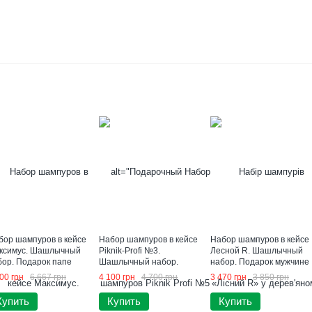
бор шампуров в кейсе
Набор шампуров в кейсе
Набор шампуров в кейсе
ксимус. Шашлычный
Piknik-Profi №3.
Лесной R. Шашлычный
бор. Подарок папе
Шашлычный набор.
набор. Подарок мужчине
Подарок мужчине
00 грн
6 667 грн
4 100 грн
4 700 грн
3 470 грн
3 850 грн
Купить
Купить
Купить