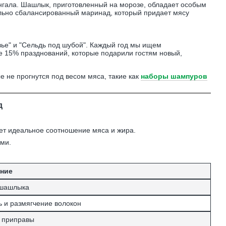
ангала. Шашлык, приготовленный на морозе, обладает особым
ьно сбалансированный маринад, который придает мясу
вье" и "Сельдь под шубой". Каждый год мы ищем
е 15% празднований, которые подарили гостям новый,
е не прогнутся под весом мяса, такие как
наборы шампуров
д
еет идеальное соотношение мяса и жира.
ми.
ение
 шашлыка
ь и размягчение волокон
 приправы