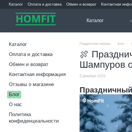
Перейти к основному контенту
Каталог
Оплата и доставка
Обмен и возврат
Контактная инф
Каталог
Каталог
Подарочные наборы
Блог
🍖 Праздни
Оплата и доставка
Шампуров о
Обмен и возврат
Контактная информация
5 декабря 2025
Отзывы о магазине
Праздничный 
Блог
О нас
Политика
конфиденциальности