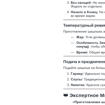
Без овощей:
Не нани
Жарьте их отдельно.
Начало и Конец:
На 
во время жарки.
Температурный режим
Приготовление шашлыка зи
Жар:
Угли должн
Особенность Зи
секунд)
, чтобы о
Время:
Общее вр
Подача и празднично
Подайте шашлык на больш
Гарнир:
Идеально под
Соусы:
Традиционный
Напитки:
Красное сух
👑
Экспертное Мн
«Приготовление ша