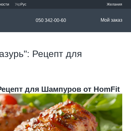
ности
Укр
Рус
Желания
Мой заказ
050 342-00-60
зурь": Рецепт для
ецепт для Шампуров от HomFit