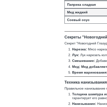
Паприка сладкая
Мед жидкий
Соевый соус
Секреты "Новогодней
Секрет "Новогодней Глазур
Нарезка:
Мясо нареза
Лук:
Лук нарезать ко
Смешивание:
Добавит
Мед:
Мед добавляет
Время маринования
Техника нанизывания
Правильное нанизывание м
Толщина шампура им
гарантирует его рав
Нанизывание:
Наниз