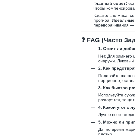
Главный совет:
есл
чтобы компенсироват
Касательно мяса: се
прогиба. Идеальные
переворачивания — 
❓
FAG (Часто За
1. Стоит ли доб
Нет. Для зимнего 
снаружи. Луковый 
2. Как предотвр
Подавайте шашлык
порционно, остав
3. Как быстро р
Используйте сухую
разгорятся, защит
4. Какой уголь 
Лучше всего подхо
5. Можно ли при
Да, но время мари
плотно.