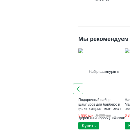
Мы рекомендуем
Подарочный набор
На
шампуров для барбекю и
Ма
гриля Хищник Элит Блэк L.
на
Подарок мужчине
5 880 грн
6 300 грн
6 3
Купить