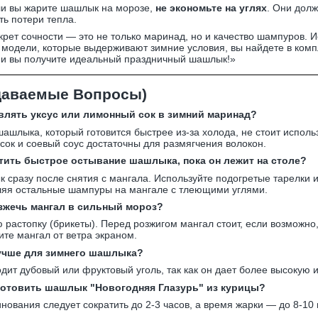
и вы жарите шашлык на морозе,
не экономьте на углях
. Они дол
ь потери тепла.
крет сочности — это не только маринад, но и качество шампуров. И
 модели, которые выдерживают зимние условия, вы найдете в ком
и вы получите идеальный праздничный шашлык!»
даваемые Вопросы)
авлять уксус или лимонный сок в зимний маринад?
шашлыка, который готовится быстрее из-за холода, не стоит исполь
сок и соевый соус достаточны для размягчения волокон.
атить быстрое остывание шашлыка, пока он лежит на столе?
 сразу после снятия с мангала. Используйте подогретые тарелки 
ляя остальные шампуры на мангале с тлеющими углями.
азжечь мангал в сильный мороз?
 растопку (брикеты). Перед розжигом мангал стоит, если возможно
ите мангал от ветра экраном.
лучше для зимнего шашлыка?
дит дубовый или фруктовый уголь, так как он дает более высокую 
готовить шашлык "Новогодняя Глазурь" из курицы?
нования следует сократить до 2-3 часов, а время жарки — до 8-1