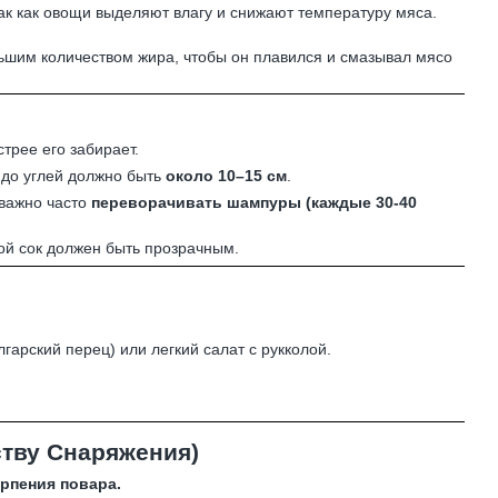
ак как овощи выделяют влагу и снижают температуру мяса.
ьшим количеством жира, чтобы он плавился и смазывал мясо
трее его забирает.
а до углей должно быть
около 10–15 см
.
 важно часто
переворачивать шампуры (каждые 30-40
ой сок должен быть прозрачным.
рский перец) или легкий салат с рукколой.
ству Снаряжения)
рпения повара.