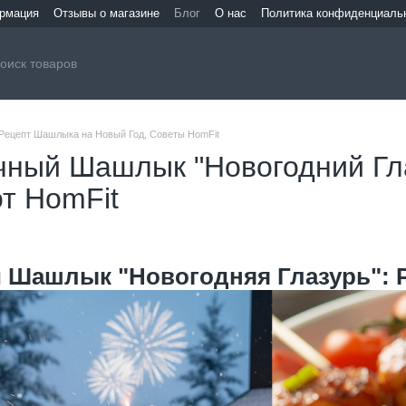
ормация
Отзывы о магазине
Блог
О нас
Политика конфиденциаль
Рецепт Шашлыка на Новый Год, Советы HomFit
чный Шашлык "Новогодний Гла
т HomFit
Шашлык "Новогодняя Глазурь": Р