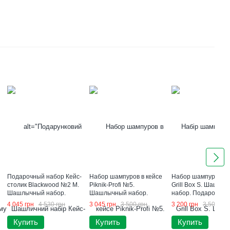
Подарочный набор Кейс-
Набор шампуров в кейсе
Набор шампуров в к
столик Blackwood №2 M.
Piknik-Profi №5.
Grill Box S. Шашлы
Шашлычный набор.
Шашлычный набор.
набор. Подарок му
Подарок мужчине
Подарок мужчине
4 045 грн
4 530 грн
3 045 грн
3 500 грн
3 200 грн
3 500 грн
Купить
Купить
Купить