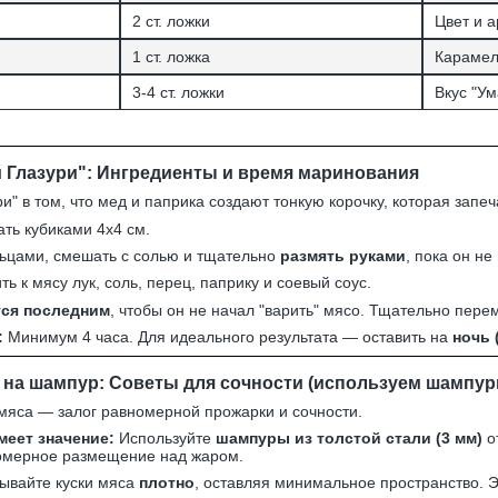
2 ст. ложки
Цвет и а
1 ст. ложка
Карамел
3-4 ст. ложки
Вкус "Ум
 Глазури": Ингредиенты и время маринования
и" в том, что мед и паприка создают тонкую корочку, которая запеч
ть кубиками 4x4 см.
льцами, смешать с солью и тщательно
размять руками
, пока он не 
ь к мясу лук, соль, перец, паприку и соевый соус.
ся последним
, чтобы он не начал "варить" мясо. Тщательно пере
:
Минимум 4 часа. Для идеального результата — оставить на
ночь 
 на шампур: Советы для сочности (используем шампур
яса — залог равномерной прожарки и сочности.
еет значение:
Используйте
шампуры из толстой стали (3 мм)
о
номерное размещение над жаром.
ывайте куски мяса
плотно
, оставляя минимальное пространство. Э