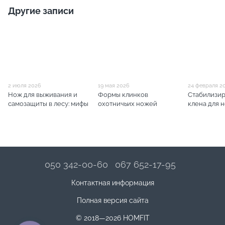
Другие записи
2 июля 2026
19 мая 2026
24 февраля 2
Нож для выживания и
Формы клинков
Стабилизир
самозащиты в лесу: мифы
охотничьих ножей
клена для 
050 342-00-60
067 652-17-95
Контактная информация
Полная версия сайта
© 2018—2026 HOMFIT