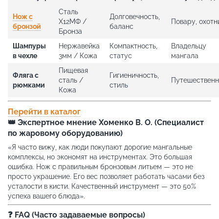
Сталь
Нож с
Долговечность,
Х12МФ /
Повару, охотн
бронзой
баланс
Бронза
Шампуры
Нержавейка
Компактность,
Владельцу
в чехле
3мм / Кожа
статус
мангала
Пищевая
Фляга с
Гигиеничность,
сталь /
Путешественн
рюмками
стиль
Кожа
Перейти в каталог
👑 Экспертное мнение Хоменко В. О. (Специалист
по жаровому оборудованию)
«Я часто вижу, как люди покупают дорогие мангальные
комплексы, но экономят на инструментах. Это большая
ошибка. Нож с правильным бронзовым литьем — это не
просто украшение. Его вес позволяет работать часами без
усталости в кисти. Качественный инструмент — это 50%
успеха вашего блюда».
❓ FAQ (Часто задаваемые вопросы)