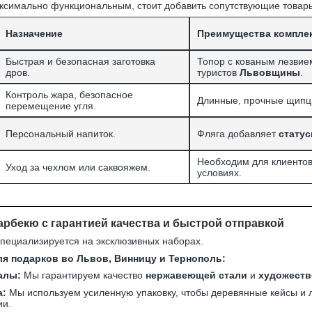
ксимально функциональным, стоит добавить сопутствующие товар
Назначение
Преимущества компле
Быстрая и безопасная заготовка
Топор с кованым лезвие
дров.
туристов
Львовщины
.
Контроль жара, безопасное
Длинные, прочные щипц
перемещение угля.
Персональный напиток.
Фляга добавляет
статус
Необходим для клиенто
Уход за чехлом или саквояжем.
условиях.
арбекю с гарантией качества и быстрой отправкой
пециализируется на эксклюзивных наборах.
я подарков во Львов, Винницу и Тернополь:
алы:
Мы гарантируем качество
нержавеющей стали
и
художеств
а:
Мы используем усиленную упаковку, чтобы деревянные кейсы и
ии.