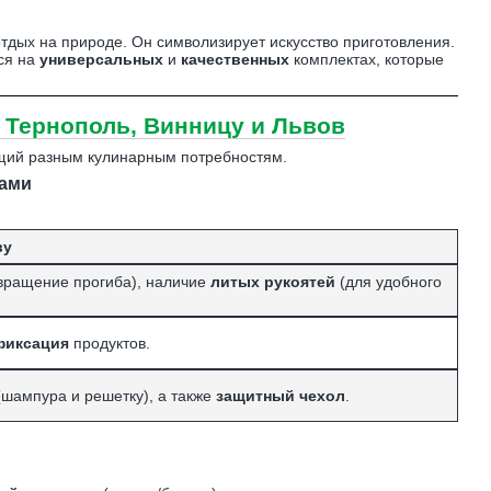
тдых на природе. Он символизирует искусство приготовления.
ься на
универсальных
и
качественных
комплектах, которые
 Тернополь, Винницу и Львов
ющий разным кулинарным потребностям.
ками
ву
вращение прогиба), наличие
литых рукоятей
(для удобного
фиксация
продуктов.
шампура и решетку), а также
защитный чехол
.