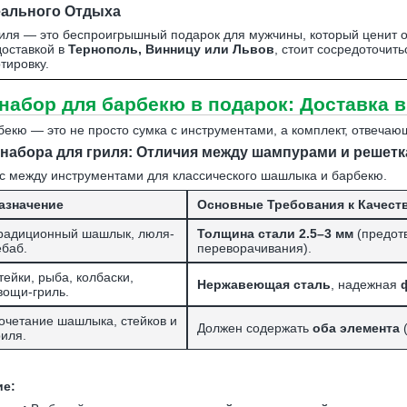
еального Отдыха
иля — это беспроигрышный подарок для мужчины, который ценит о
доставкой в
Тернополь, Винницу или Львов
, стоит сосредоточит
тировку.
абор для барбекю в подарок: Доставка в
екю — это не просто сумка с инструментами, а комплект, отвеча
набора для гриля: Отличия между шампурами и решет
с между инструментами для классического шашлыка и барбекю.
азначение
Основные Требования к Качест
радиционный шашлык, люля-
Толщина стали 2.5–3 мм
(предот
ебаб.
переворачивания).
тейки, рыба, колбаски,
Нержавеющая сталь
, надежная
вощи-гриль.
очетание шашлыка, стейков и
Должен содержать
оба элемента
(
риля.
ие: