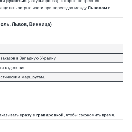
ой рукоятью
(латунь/бронза), которые не греются.
 защитить острые части при переездах между
Львовом
и
поль, Львов, Винница)
заказов в Западную Украину.
ти отделения.
истическим маршрутам.
заказывать
сразу с гравировкой
, чтобы сэкономить время.