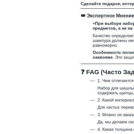
Сделайте подарок, кото
👑
Экспертное Мнение 
«При выборе набор
предметов, а не на
Качество определяе
шампура должны им
равномерно.
Особенности логис
саквояже
. Это защи
❓
FAG (Часто За
1. Чем отличаетс
Набор для шашлык
содержать щипцы,
2. Какой материал
Для частых перев
3. Можно ли заказ
Да, мы делаем ла
4. Какая толщина