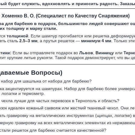
рый будет служить, вдохновлять и приносить радость. Заказы
Хоменко В. О. (Специалист по Качеству Снаряжения)
а для барбекю в подарок, большинство людей совершают ош
 их толщину и марку стали.
тся
толщиной
. Если шампур прогибается или решетка деформируе
еть сталь
2.5–3 мм
, а прутья решеток —
минимум 4 мм
. Только эт
тики:
Если вы отправляете подарок во
Львов
,
Винницу
или
Терн
тит хрупкие литые рукояти. Такой подарок демонстрирует, что вы це
даваемые Вопросы)
я набор для шашлыка от набора для барбекю?
а акцентируется на шампурах. Набор для барбекю более универсал
 лопатки и термометр.
 чехла лучше для частых перевозок в Тернополь и область?
озок идеален кожаный саквояж или жесткий тканевый чехол. Они ле
ать гравировку на металлических инструментах (щипцах, лопатке) 
зерную гравировку на всех металлических элементах из нержавеющ
 стали решеток для барбекю считается качественной?