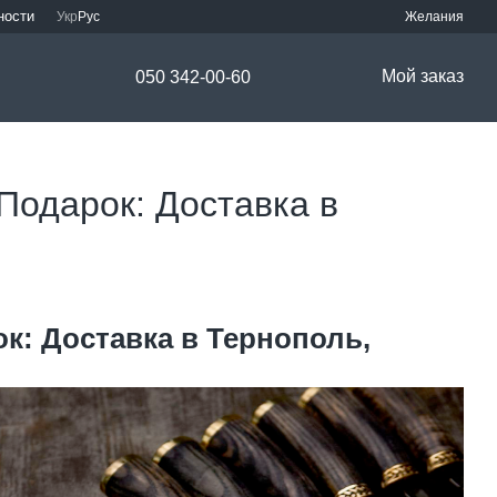
ности
Укр
Рус
Желания
Мой заказ
050 342-00-60
Подарок: Доставка в
ок
: Доставка в Тернополь,