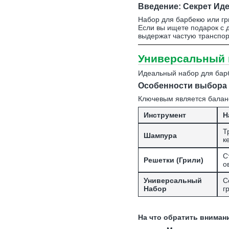
Введение: Секрет Ид
Набор для барбекю или гр
Если вы ищете подарок с 
выдержат частую транспор
Универсальный н
Идеальный набор для барб
Особенности выбора 
Ключевым является балан
Инструмент
Н
Т
Шампура
к
С
Решетки (Грили)
о
Универсальный
С
Набор
г
На что обратить вниман