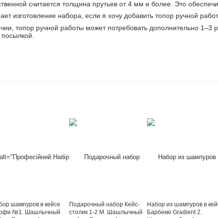
твенной считается толщина прутьев от 4 мм и более. Это обеспеч
мает изготовление набора, если я хочу добавить топор ручной рабо
ичии, топор ручной работы может потребовать дополнительно 1–3 
 посылкой.
бор шампуров в кейсе
Подарочный набор Кейс-
Набор из шампуров в кей
офи №1. Шашлычный
столик 1-2 M. Шашлычный
Барбекю Gradient 2.