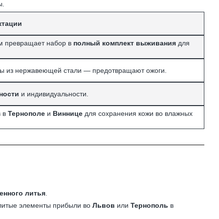
ы.
ктации
м превращает набор в
полный комплект выживания
для
ы из нержавеющей стали — предотвращают ожоги.
ности
и индивидуальности.
в в
Тернополе
и
Виннице
для сохранения кожи во влажных
енного литья
.
 литые элементы прибыли во
Львов
или
Тернополь
в