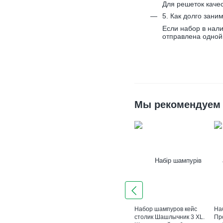
Для решеток качес
5. Как долго зани
Если набор в нал
отправлена одной
Мы рекомендуем
Набор шампуров кейс
На
столик Шашлычник 3 XL.
Пр