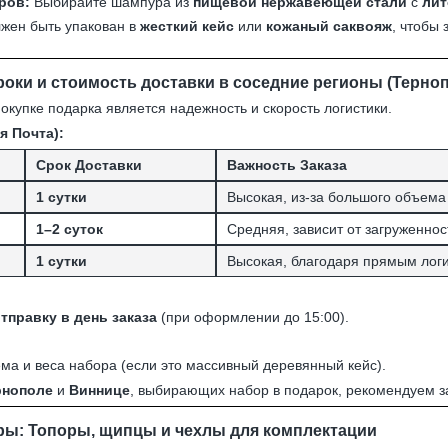
ров:
Выбирайте шампура из
пищевой нержавеющей стали
с
лит
жен быть упакован в
жесткий кейс
или
кожаный саквояж
, чтобы
роки и стоимость доставки в соседние регионы (Терно
купке подарка является надежность и скорость логистики.
я Почта):
Срок Доставки
Важность Заказа
1 сутки
Высокая, из-за большого объема 
1–2 суток
Средняя, зависит от загруженнос
1 сутки
Высокая, благодаря прямым лог
тправку в день заказа
(при оформлении до 15:00).
ема и веса набора (если это массивный деревянный кейс).
рнополе
и
Виннице
, выбирающих набор в подарок, рекомендуем 
ы: Топоры, щипцы и чехлы для комплектации