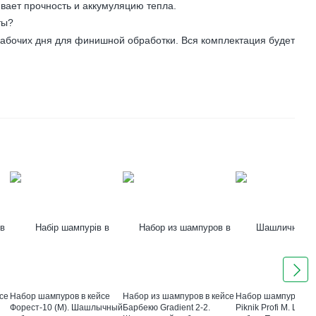
ивает прочность и аккумуляцию тепла.
ты?
рабочих дня для финишной обработки. Вся комплектация будет
се
Набор шампуров в кейсе
Набор из шампуров в кейсе
Набор шампуров в к
Форест-10 (М). Шашлычный
Барбекю Gradient 2-2.
Piknik Profi M. Ша