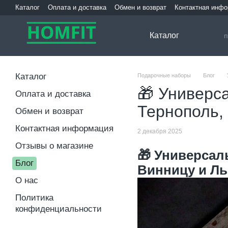
Перейти к основному контенту
Каталог
Оплата и доставка
Обмен и возврат
Контактная инф
Каталог
Каталог
Подарочные наборы
Блог
🎁 Универс
Оплата и доставка
Тернополь,
Обмен и возврат
Контактная информация
2 декабря 2025
Отзывы о магазине
🎁
Универсал
Блог
Винницу и Л
О нас
Политика
конфиденциальности