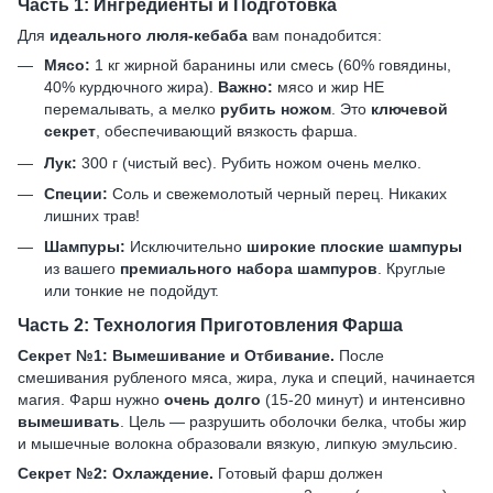
Часть 1: Ингредиенты и Подготовка
Для
идеального люля-кебаба
вам понадобится:
Мясо:
1 кг жирной баранины или смесь (60% говядины,
40% курдючного жира).
Важно:
мясо и жир НЕ
перемалывать, а мелко
рубить ножом
. Это
ключевой
секрет
, обеспечивающий вязкость фарша.
Лук:
300 г (чистый вес). Рубить ножом очень мелко.
Специи:
Соль и свежемолотый черный перец. Никаких
лишних трав!
Шампуры:
Исключительно
широкие плоские шампуры
из вашего
премиального набора шампуров
. Круглые
или тонкие не подойдут.
Часть 2: Технология Приготовления Фарша
Секрет №1: Вымешивание и Отбивание.
После
смешивания рубленого мяса, жира, лука и специй, начинается
магия. Фарш нужно
очень долго
(15-20 минут) и интенсивно
вымешивать
. Цель — разрушить оболочки белка, чтобы жир
и мышечные волокна образовали вязкую, липкую эмульсию.
Секрет №2: Охлаждение.
Готовый фарш должен