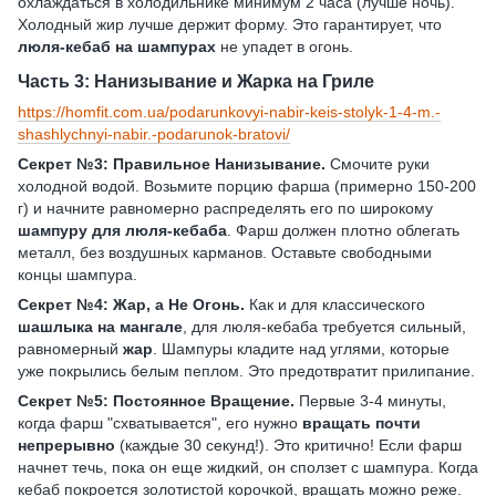
охлаждаться в холодильнике минимум 2 часа (лучше ночь).
Холодный жир лучше держит форму. Это гарантирует, что
люля-кебаб на шампурах
не упадет в огонь.
Часть 3: Нанизывание и Жарка на Гриле
https://homfit.com.ua/podarunkovyi-nabir-keis-stolyk-1-4-m.-
shashlychnyi-nabir.-podarunok-bratovi/
Секрет №3: Правильное Нанизывание.
Смочите руки
холодной водой. Возьмите порцию фарша (примерно 150-200
г) и начните равномерно распределять его по широкому
шампуру для люля-кебаба
. Фарш должен плотно облегать
металл, без воздушных карманов. Оставьте свободными
концы шампура.
Секрет №4: Жар, а Не Огонь.
Как и для классического
шашлыка на мангале
, для люля-кебаба требуется сильный,
равномерный
жар
. Шампуры кладите над углями, которые
уже покрылись белым пеплом. Это предотвратит прилипание.
Секрет №5: Постоянное Вращение.
Первые 3-4 минуты,
когда фарш "схватывается", его нужно
вращать почти
непрерывно
(каждые 30 секунд!). Это критично! Если фарш
начнет течь, пока он еще жидкий, он сползет с шампура. Когда
кебаб покроется золотистой корочкой, вращать можно реже.