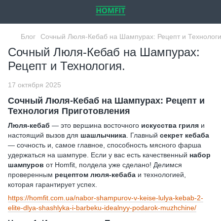
Блог
Сочный Люля-Кебаб на Шампурах: Рецепт и Технологи
Сочный Люля-Кебаб на Шампурах:
Рецепт и Технология.
17 октября 2025
Сочный Люля-Кебаб на Шампурах: Рецепт и
Технология Приготовления
Люля-кебаб
— это вершина восточного
искусства гриля
и
настоящий вызов для
шашлычника
. Главный
секрет кебаба
— сочность и, самое главное, способность мясного фарша
удержаться на шампуре. Если у вас есть качественный
набор
шампуров
от Homfit, полдела уже сделано! Делимся
проверенным
рецептом люля-кебаба
и технологией,
которая гарантирует успех.
https://homfit.com.ua/nabor-shampurov-v-keise-lulya-kebab-2-
elite-dlya-shashlyka-i-barbeku-idealnyy-podarok-muzhchine/