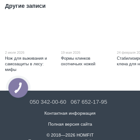
Другие записи
2 июля 2026
19 мая 2026
24 февраля 2
Нож для выживания и
Формы клинков
Стабилизир
самозащиты в лесу:
охотничьих ножей
клена для 
мифы
050 342-00-60
067 652-17-95
Контактная информация
Полная версия сайта
© 2018—2026 HOMFIT