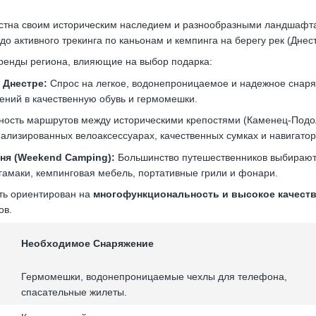
стна своим историческим наследием и разнообразными ландшафтам
 до активного трекинга по каньонам и кемпинга на берегу рек (Днес
ренды региона, влияющие на выбор подарка:
а Днестре:
Спрос на легкое, водонепроницаемое и надежное снаря
жений в качественную обувь и гермомешки.
ость маршрутов между историческими крепостями (Каменец-Подол
ализированных велоаксессуарах, качественных сумках и навигатор
ня (Weekend Camping):
Большинство путешественников выбирают 
амаки, кемпинговая мебель, портативные грили и фонари.
ть ориентирован на
многофункциональность и высокое качест
ов.
Необходимое Снаряжение
Гермомешки, водонепроницаемые чехлы для телефона,
спасательные жилеты.