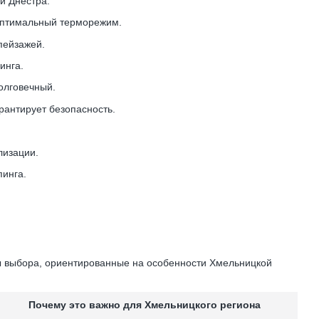
и Днестра.
оптимальный терморежим.
пейзажей.
инга.
олговечный.
рантирует безопасность.
лизации.
инга.
ты выбора, ориентированные на особенности Хмельницкой
Почему это важно для Хмельницкого региона