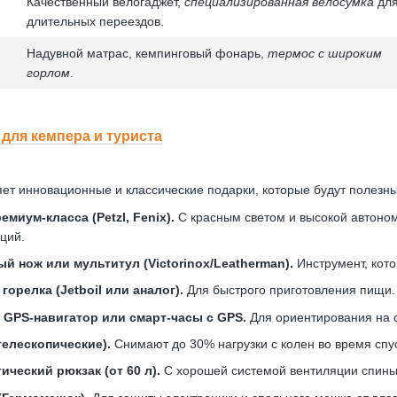
Качественный велогаджет,
специализированная велосумка
дл
длительных переездов.
Надувной матрас, кемпинговый фонарь,
термос с широким
горлом
.
для кемпера и туриста
ет инновационные и классические подарки, которые будут полезны
иум-класса (Petzl, Fenix).
С красным светом и высокой автоном
ций.
 нож или мультитул (Victorinox/Leatherman).
Инструмент, кото
горелка (Jetboil или аналог).
Для быстрого приготовления пищи.
GPS-навигатор или смарт-часы с GPS.
Для ориентирования на 
телескопические).
Снимают до 30% нагрузки с колен во время спу
ческий рюкзак (от 60 л).
С хорошей системой вентиляции спины,