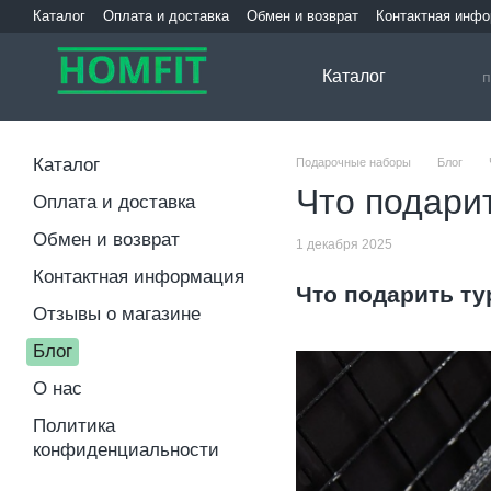
Перейти к основному контенту
Каталог
Оплата и доставка
Обмен и возврат
Контактная инф
Каталог
Каталог
Подарочные наборы
Блог
Что подари
Оплата и доставка
Обмен и возврат
1 декабря 2025
Контактная информация
Что подарить т
Отзывы о магазине
Блог
О нас
Политика
конфиденциальности