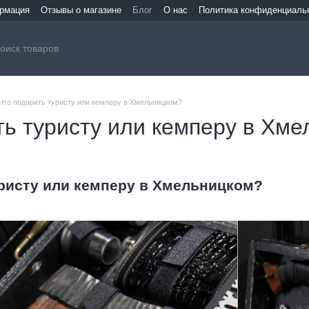
ормация
Отзывы о магазине
Блог
О нас
Политика конфиденциаль
Что подарить туристу или кемперу в Хмельницком?
ть туристу или кемперу в Хм
уристу или кемперу в Хмельницком?