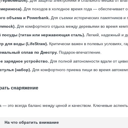
(Гермомешок).
Для защиты электроники и спального мешка от влаг
мериноса).
Для походов в холодное время года — обеспечивает 
го объема и Powerbank.
Для съемки исторических памятников и 
mmock).
Для комфортного отдыха между деревьями во время кемп
 посуды (титан или нержавеющая сталь).
Легкий, надежный и д
 для воды (LifeStraw).
Критически важен в полевых условиях, га
емальный сплав по Днестру.
Подарок-впечатление.
е зарядное устройство.
Для полной автономности вдали от циви
стулья (набор).
Для комфортного приема пищи во время автокемп
брать снаряжение
а — это всегда баланс между ценой и качеством. Ключевые аспек
На что обратить внимание