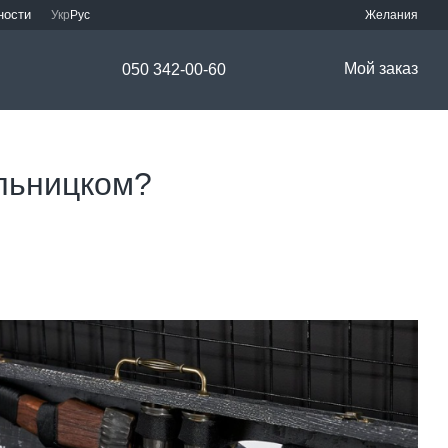
ности
Укр
Рус
Желания
Мой заказ
050 342-00-60
ельницком?