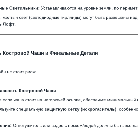
ные Светильники:
Устанавливаются на уровне земли, по перимет
 желтый свет (светодиодные гирлянды) могут быть развешаны над
ль
Лофт
.
ть Костровой Чаши и Финальные Детали
йн не стоит риска.
пасность Костровой Чаши
 если чаша стоит на негорючей основе, обеспечьте минимальный б
льзуйте специальную
защитную сетку (искрогаситель)
, особенн
ения:
Огнетушитель или ведро с песком/водой должны быть всегда