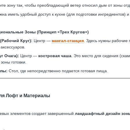
те зону так, чтобы преобладающий ветер относил дым от зоны отд
а иметь удобный доступ к кухне (для подготовки ингредиентов) и 
кциональные Зоны (Принцип «Трех Кругов»)
(Рабочий Круг):
Центр —
мангал-станция
. Здесь нужны рабочие
 аксессуаров.
г Очага):
Центр —
костровая чаша
. Это место для сидения (ска
 зоны готовки.
ппы:
Стол, где непосредственно подается готовая пища.
иля Лофт и Материалы
чевых элементов создает завершенный
ландшафтный дизайн зон