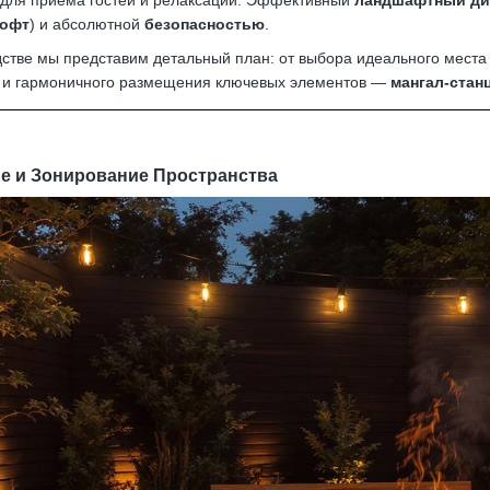
 для приема гостей и релаксации. Эффективный
ландшафтный ди
офт
) и абсолютной
безопасностью
.
дстве мы представим детальный план: от выбора идеального места
и гармоничного размещения ключевых элементов —
мангал-стан
ие и Зонирование Пространства