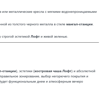
ев или металлические кресла с мягкими водонепроницаемыми
нной из толстого черного металла в стиле
мангал-станции
.
у строгой эстетикой
Лофт
и живой зеленью.
л-станции
), эстетики (
костровая чаша Лофт
) и абсолютной
правильное зонирование, выбор негорючего покрытия и
ое будет функциональным днем и атмосферным вечеро