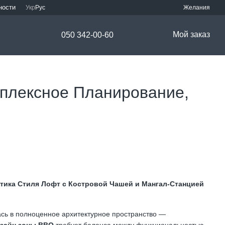
ности
Укр
Рус
Желания
Мой заказ
050 342-00-60
плексное Планирование,
тика Стиля Лофт с Костровой Чашей и Мангал-Станцией
сь в полноценное архитектурное пространство —