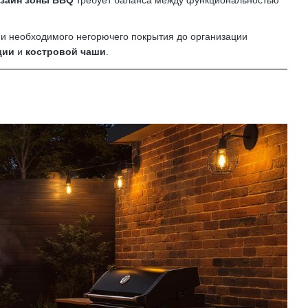
зайн зоны BBQ
требует баланса между функциональностью
 и необходимого негорючего покрытия до организации
ции
и
костровой чаши
.