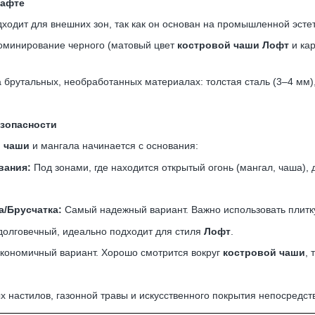
шафте
ходит для внешних зон, так как он основан на промышленной эсте
минирование черного (матовый цвет
костровой чаши Лофт
и ка
 брутальных, необработанных материалах: толстая сталь (3–4 мм), б
езопасности
й чаши
и мангала начинается с основания:
вания:
Под зонами, где находится открытый огонь (мангал, чаша),
а/Брусчатка:
Самый надежный вариант. Важно использовать плитку
олговечный, идеально подходит для стиля
Лофт
.
кономичный вариант. Хорошо смотрится вокруг
костровой чаши
,
 настилов, газонной травы и искусственного покрытия непосредст