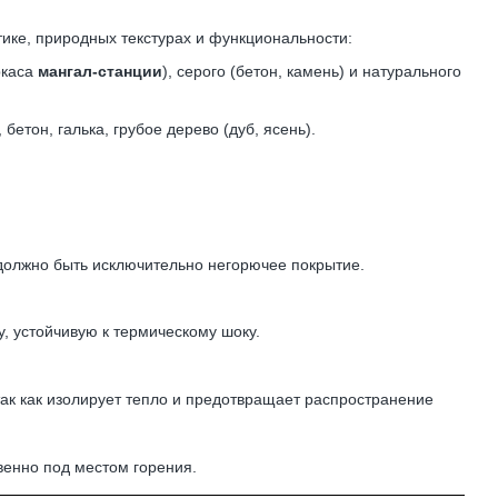
тике, природных текстурах и функциональности:
ркаса
мангал-станции
), серого (бетон, камень) и натурального
етон, галька, грубое дерево (дуб, ясень).
 должно быть исключительно негорючее покрытие.
, устойчивую к термическому шоку.
 так как изолирует тепло и предотвращает распространение
венно под местом горения.