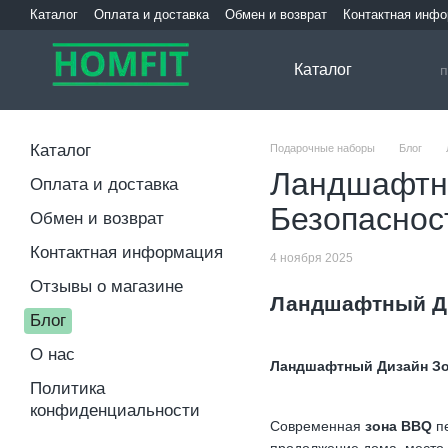
Перейти к основному контенту
Каталог
Оплата и доставка
Обмен и возврат
Контактная инф
Каталог
Каталог
Подарочные наборы
Блог
Ландшафтны
Оплата и доставка
Безопаснос
Обмен и возврат
Контактная информация
4 ноября 2025
Отзывы о магазине
Ландшафтный Д
Блог
О нас
Ландшафтный Дизайн Зон
Политика
конфиденциальности
Современная
зона BBQ
пе