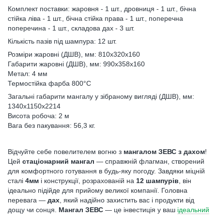
Комплект поставки: жаровня - 1 шт., дровниця - 1 шт., бічна
стійка ліва - 1 шт., бічна стійка права - 1 шт., поперечна
поперечина - 1 шт., складова дах - 3 шт.
Кількість пазів під шампура: 12 шт.
Розміри жаровні (ДШВ), мм: 810х320х160
Габарити жаровні (ДШВ), мм: 990х358х160
Метал: 4 мм
Термостійка фарба 800°С
Загальні габарити мангалу у зібраному вигляді (ДШВ), мм:
1340х1150х2214
Висота робоча: 2 м
Вага без пакування: 56,3 кг.
Відчуйте себе повелителем вогню з
мангалом ЗЕВС з дахом
!
Цей
стаціонарний мангал
— справжній флагман, створений
для комфортного готування в будь-яку погоду. Завдяки міцній
сталі
4мм
і конструкції, розрахованій на
12 шампурів
, він
ідеально підійде для прийому великої компанії. Головна
перевага —
дах
, який надійно захистить вас і продукти від
дощу чи сонця.
Мангал ЗЕВС
— це інвестиція у ваш
ідеальний