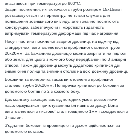
властивості при температурі до 800°C.
Зварні посилення, які включають труби розміром 15х15мм і
розташовуються по периметру, не тільки служать для
поліпшення зовнішнього вигляду, але і значно посилюють
конструкцію, забезпечуючи її жорсткість і здатність
витримувати температурні деформації під час нагрівання.
Несучі частини посиленої зварної дровниці, на відміну від
стандартних, виготовляються із профільної сталевої труби
20х20мм. За бажанням дровницю можна закріпити на підлозі
або землі, для цього з кожного боку передбачені по 3 анкерні
отвори. Також до дровниці можуть додатково кріпитися дві
знімні бічні полиці та знімний столик на всю довжину дровниці.
Боковини та поперечка також виготовлені з профільної
сталевої труби 20х20мм. Поперечка кріпиться до боковин за
допомогою болтів по 2 з кожного боку.
Дах мангалу захищає вас від погодних умов, дозволяючи
насолоджуватися приготуванням їжі навіть за дощу. Вона
виготовляється з листової сталі товщиною 1мм і складається з
3 частин.
З'єднання боковин із дровницею та дахом здійснюється за
допомогою вставок.