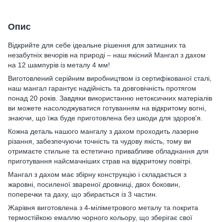
Опис
Відкрийте для себе ідеальне рішення для затишних та
незабутніх вечорів на природі – наш якісний Мангал з дахом
на 12 шампурів із металу 4 мм!
Виготовлений серійним виробництвом із сертифікованої сталі,
наш мангал гарантує надійність та довговічність протягом
понад 20 років. Завдяки використанню нетоксичних матеріалів
ви можете насолоджуватися готуванням на відкритому вогні,
знаючи, що їжа буде приготовлена ​​без шкоди для здоров'я.
Кожна деталь нашого мангалу з дахом проходить лазерне
різання, забезпечуючи точність та чудову якість, тому ви
отримаєте стильне та естетично привабливе обладнання для
приготування найсмачніших страв на відкритому повітрі.
Мангал з дахом має збірну конструкцію і складається з
жаровні, посиленої звареної дровниці, двох боковин,
поперечки та даху, що збирається із 3 частин.
Жарівня виготовлена ​​з 4-міліметрового металу та покрита
термостійкою емаллю чорного кольору, що зберігає свої