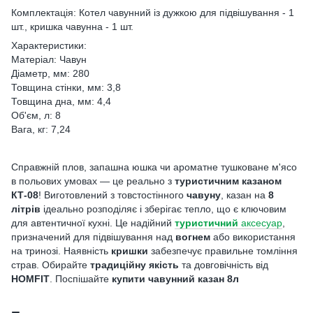
Комплектація: Котел чавунний із дужкою для підвішування - 1
шт., кришка чавунна - 1 шт.
Характеристики:
Матеріал: Чавун
Діаметр, мм: 280
Товщина стінки, мм: 3,8
Товщина дна, мм: 4,4
Об'єм, л: 8
Вага, кг: 7,24
Справжній плов, запашна юшка чи ароматне тушковане м'ясо
в польових умовах — це реально з
туристичним казаном
КТ-08
! Виготовлений з товстостінного
чавуну
, казан на
8
літрів
ідеально розподіляє і зберігає тепло, що є ключовим
для автентичної кухні. Це надійний
туристичний
аксесуар
,
призначений для підвішування над
вогнем
або використання
на тринозі. Наявність
кришки
забезпечує правильне томління
страв. Обирайте
традиційну якість
та довговічність від
HOMFIT
. Поспішайте
купити чавунний казан 8л