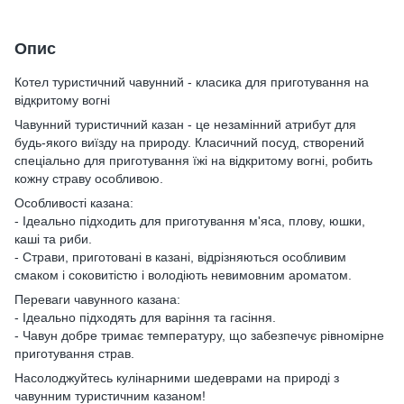
Опис
Котел туристичний чавунний - класика для приготування на
відкритому вогні
Чавунний туристичний казан - це незамінний атрибут для
будь-якого виїзду на природу. Класичний посуд, створений
спеціально для приготування їжі на відкритому вогні, робить
кожну страву особливою.
Особливості казана:
- Ідеально підходить для приготування м'яса, плову, юшки,
каші та риби.
- Страви, приготовані в казані, відрізняються особливим
смаком і соковитістю і володіють невимовним ароматом.
Переваги чавунного казана:
- Ідеально підходять для варіння та гасіння.
- Чавун добре тримає температуру, що забезпечує рівномірне
приготування страв.
Насолоджуйтесь кулінарними шедеврами на природі з
чавунним туристичним казаном!