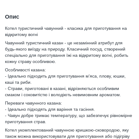
Опис
Котел туристичний чавунний - класика для приготування на
відкритому вогні
Чавунний туристичний казан - це незамінний атрибут для
будь-якого виїзду на природу. Класичний посуд, створений
спеціально для приготування їжі на відкритому вогні, робить
кожну страву особливою.
Особливості казана:
- Ідеально підходить для приготування м'яса, плову, юшки,
каші та риби.
- Страви, приготовані в казані, відрізняються особливим
смаком і соковитістю і володіють невимовним ароматом.
Переваги чавунного казана:
- Ідеально підходять для варіння та гасіння.
- Чавун добре тримає температуру, що забезпечує рівномірне
приготування страв.
Котел укомплектований чавунною кришкою-сковородою, яку
також можна використовувати для приготування або підігріву