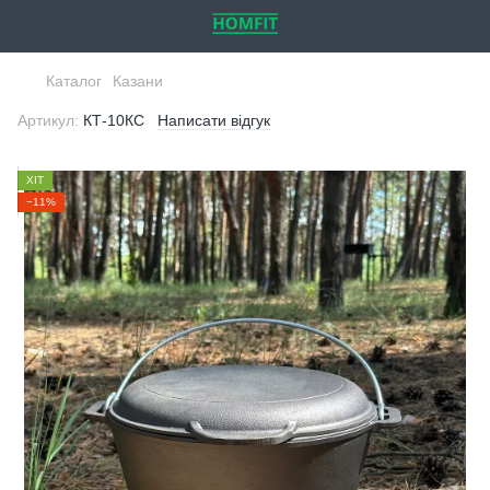
Каталог
Казани
Артикул:
КТ-10КС
Написати відгук
ХІТ
−11%