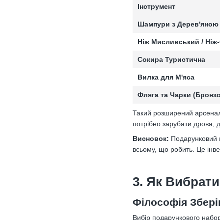
Інструмент
Шампури з Дерев'яною
Ніж Мисливський / Ніж-
Сокира Туристична
Вилка для М'яса
Фляга та Чарки (Бронзо
Такий розширений арсенал
потрібно зарубати дрова, 
Висновок:
Подарунковий н
всьому, що робить. Це інв
3. Як Вибрати
Філософія Зберіг
Вибір подарункового набор