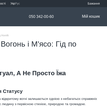
ості
Укр
Рус
Бажання
Мій кошик
050 342-00-60
 Homfit
огонь і М'ясо: Гід по
уал, А Не Просто Їжа
я Статусу
а відкритому вогні залишається однією з небагатьох справжніх
є людину з первісною стихією, природою та громадою.