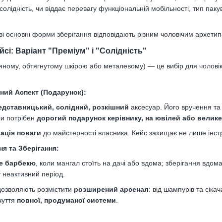
та солідність, чи віддає перевагу функціональній мобільності, тип п
ві основні форми зберігання відповідають різним чоловічим архети
йсі: Варіант "Преміум" і "Солідність"
в'яному, обтягнутому шкірою або металевому) — це вибір для чоловік
ьний Аспект (Подарунок):
едставницький, солідний, розкішний
аксесуар. Його вручення та
ли потрібен
дорогий подарунок керівнику, на ювілей або велике
ація поваги
до майстерності власника. Кейс захищає не лише інстр
ня та Зберігання:
е барбекю
, коли мангал стоїть на дачі або вдома; зберігання вдом
 неактивний період.
озволяють розмістити
розширений арсенал
: від шампурів та сік
дчуття
повної, продуманої системи
.