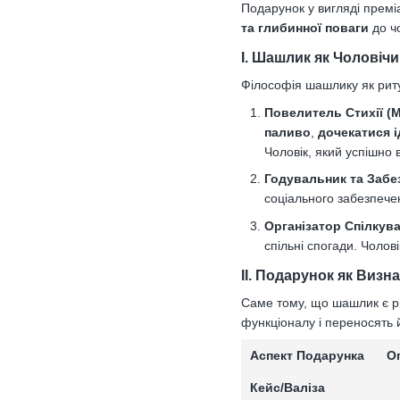
Подарунок у вигляді премі
та глибинної поваги
до чо
I. Шашлик як Чоловіч
Філософія шашлику як ритуа
Повелитель Стихії (М
паливо
,
дочекатися 
Чоловік, який успішно 
Годувальник та Забе
соціального забезпече
Організатор Спілкува
спільні спогади. Чолов
II. Подарунок як Визн
Саме тому, що шашлик є ри
функціоналу і переносять 
Аспект Подарунка
О
Кейс/Валіза