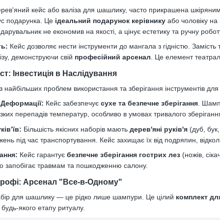
рев'яний кейс або валіза для шашлику, часто прикрашена шкіряни
ус подарунка. Це
ідеальний подарунок керівнику
або чоловіку на 
дарувальник не економив на якості, а цінує естетику та ручну робот
ть:
Кейс дозволяє нести інструменти до мангала з гідністю. Замість 
ізу, демонструючи свій
професійний арсенал
. Це елемент театралі
хист: Інвестиція в Наслідування
з найбільших проблем використання та зберігання інструментів для 
а Деформації:
Кейс забезпечує
сухе та безпечне зберігання
. Шамп
різких перепадів температур, особливо в умовах тривалого зберігання
ків’їв:
Більшість якісних наборів мають
дерев'яні руків'я
(дуб, бук
ень під час транспортування. Кейс захищає їх від подряпин, відкол
ання:
Кейс гарантує
безпечне зберігання гострих лез
(ножів, сіка
о запобігає травмам та пошкодженню салону.
 Профі: Арсенал "Все-в-Одному"
бір для шашлику — це рідко лише шампури. Це цілий
комплект для
 будь-якого етапу ритуалу.