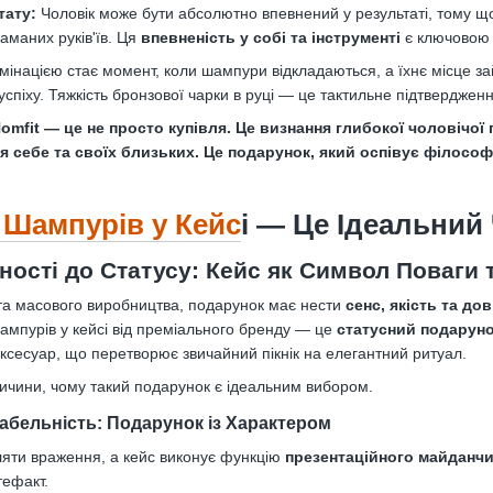
тату:
Чоловік може бути абсолютно впевнений у результаті, тому що
аманих руків'їв. Ця
впевненість у собі та інструменті
є ключовою 
мінацією стає момент, коли шампури відкладаються, а їхнє місце 
піху. Тяжкість бронзової чарки в руці — це тактильне підтвердженн
mfit — це не просто купівля. Це визнання глибокої чоловічої 
я себе та своїх близьких. Це подарунок, який оспівує філосо
 Шампурів у Кейс
і — Це Ідеальний
ності до Статусу: Кейс як Символ Поваги 
 та масового виробництва, подарунок має нести
сенс, якість та до
шампурів у кейсі від преміального бренду — це
статусний подарун
аксесуар, що перетворює звичайний пікнік на елегантний ритуал.
ичини, чому такий подарунок є ідеальним вибором.
нтабельність: Подарунок із Характером
яти враження, а кейс виконує функцію
презентаційного майданч
тефакт.