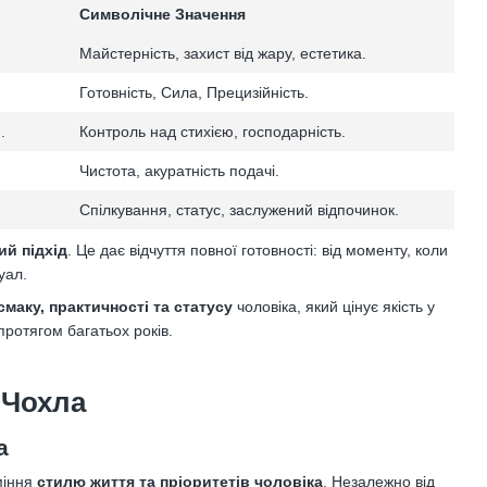
Символічне Значення
Майстерність, захист від жару, естетика.
Готовність, Сила, Прецизійність.
.
Контроль над стихією, господарність.
Чистота, акуратність подачі.
Спілкування, статус, заслужений відпочинок.
ий підхід
. Це дає відчуття повної готовності: від моменту, коли
уал.
смаку, практичності та статусу
чоловіка, який цінує якість у
ротягом багатьох років.
 Чохла
а
міння
стилю життя та пріоритетів чоловіка
. Незалежно від