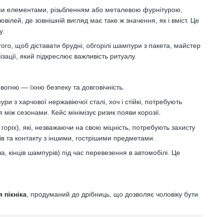
ми елементами, різьбленням або металевою фурнітурою,
ювілей, де зовнішній вигляд має таке ж значення, як і вміст. Це
у.
того, щоб діставати брудні, обгорілі шампури з пакета, майстер
зації, який підкреслює важливість ритуалу.
вогню — їхню безпеку та довговічність.
ури з харчової нержавіючої сталі, хоч і стійкі, потребують
 між сезонами. Кейс мінімізує ризик появи корозії.
, горіх), які, незважаючи на свою міцність, потребують захисту
ів та контакту з іншими, гострішими предметами.
ча, кінців шампурів) під час перевезення в автомобілі. Це
 пікніка
, продуманий до дрібниць, що дозволяє чоловіку бути