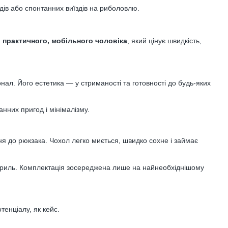
дів або спонтанних виїздів на риболовлю.
я
практичного, мобільного чоловіка
, який цінує швидкість,
нал. Його естетика — у стриманості та готовності до будь-яких
анних пригод і мінімалізму.
ння до рюкзака. Чохол легко миється, швидко сохне і займає
гриль. Комплектація зосереджена лише на найнеобхіднішому
тенціалу, як кейс.