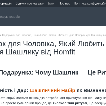
формація
Відгуки про магазин
Блог
Про нас
Політика конфіденційн
🔥 Подарунок для Чоловіка, Який Любить Вогонь і М'ясо: Гід по Наборах для Шашлику від
к для Чоловіка, Який Любить В
я Шашлику від Homfit
 Подарунка: Чому Шашлик — Це Рит
ність і Дар:
Шашличний Набір
як Визнанн
 часто сприймається як швидка потреба, акт приготування шашлику н
е не просто кулінарний процес, це
тисячолітній ритуал
, що поєдну