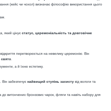
акування (кейс чи чохол) визначає філософію використання цього
пам.
а, який цінує
статус, церемоніальність та довговічне
 відкриття перетворюється на невелику церемонію. Він
 свято
.
ументи, а й їхню естетику.
а. Він забезпечує
найвищий ступінь захисту
від вологи та
ача до витончених бронзових чарок, фляги та навіть набору для