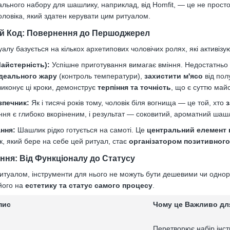
ального набору для шашлику, наприклад, від Homfit, — це не просто
ловіка, який здатен керувати цим ритуалом.
ий Код: Повернення до Першоджерел
лу базується на кількох архетипових чоловічих ролях, які активізу
айстерність):
Успішне приготування вимагає вміння. Недостатньо 
ідеального жару
(контроль температури),
захистити м'ясо
від пол
виконує ці кроки, демонструє
терпіння та точність
, що є суттю майс
зпечник:
Як і тисячі років тому, чоловік біля вогнища — це той, хто
з
ння є глибоко вкоріненим, і результат — соковитий, ароматний ша
ння:
Шашлик рідко готується на самоті. Це
центральний елемент 
ік, який бере на себе цей ритуал, стає
організатором позитивного
ання: Від Функціоналу до Статусу
туалом, інструменти для нього не можуть бути дешевими чи однора
його на
естетику та статус самого процесу
.
пис
Чому це Важливо дл
Перетворює набір інст