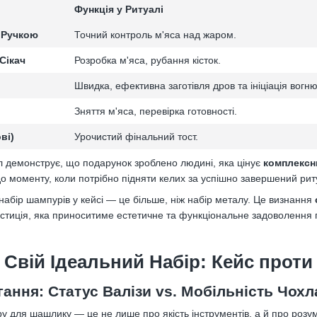
Функція у Ритуалі
 Ручкою
Точний контроль м'яса над жаром.
Сікач
Розробка м'яса, рубання кісток.
Швидка, ефективна заготівля дров та ініціація вогню
Зняття м'яса, перевірка готовності.
ві)
Урочистий фінальний тост.
 демонструє, що подарунок зроблено людині, яка цінує
комплексн
до моменту, коли потрібно підняти келих за успішно завершений рит
абір шампурів у кейсі — це більше, ніж набір металу. Це визнання
естиція, яка приноситиме естетичне та функціональне задоволення п
 Свій Ідеальний Набір: Кейс проти
ання: Статус Валізи vs. Мобільність Чохл
у для шашлику — це не лише про якість інструментів, а й про розу