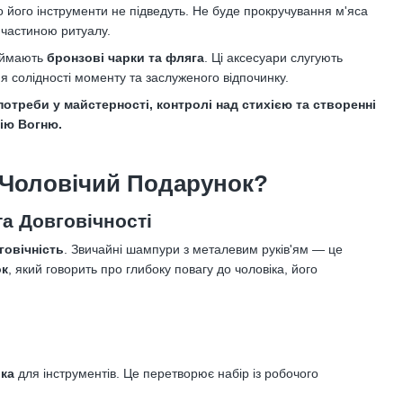
 його інструменти не підведуть. Не буде прокручування м'яса
частиною ритуалу.
займають
бронзові чарки та фляга
. Ці аксесуари слугують
я солідності моменту та заслуженого відпочинку.
потреби у майстерності, контролі над стихією та створенні
фію Вогню.
 Чоловічий Подарунок?
та Довговічності
вговічність
. Звичайні шампури з металевим руків'ям — це
ок
, який говорить про глибоку повагу до чоловіка, його
ика
для інструментів. Це перетворює набір із робочого