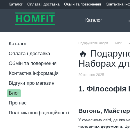
Перейти до основного контенту
Каталог
Оплата і доставка
Обмін та повернення
Контактна ін
Каталог
Каталог
Подарункові набори
Блог
🔥 Подаруно
Оплата і доставка
Наборах дл
Обмін та повернення
Контактна інформація
20 жовтня 2025
Відгуки про магазин
1. Філософія
Блог
Про нас
Вогонь, Майстер
Політика конфіденційності
У сучасному світі, де їжа
чоловічих церемоній
. Ц