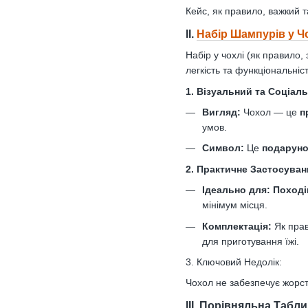
Кейс, як правило, важкий 
II.
Набір Шампурів у Ч
Набір у чохлі (як правило,
легкість та функціональніст
1. Візуальний та Соціал
Вигляд:
Чохол — це
п
умов.
Символ:
Це
подаруно
2. Практичне Застосуван
Ідеально для:
Поході
мінімум місця.
Комплектація:
Як пра
для приготування їжі.
3. Ключовий Недолік:
Чохол не забезпечує жорстк
III. Порівняльна Табли