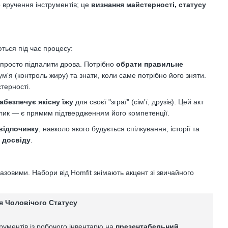
 вручення інструментів; це
визнання майстерності, статусу
ються під час процесу:
просто підпалити дрова. Потрібно
обрати правильне
ум'я (контроль жиру) та знати, коли саме потрібно його зняти.
терності.
абезпечує якісну їжу
для своєї "зграї" (сім'ї, друзів). Цей акт
шлик — є прямим підтвердженням його компетенції.
відпочинку
, навколо якого будується спілкування, історії та
 досвіду
.
зовими. Набори від Homfit знімають акцент зі звичайного
я Чоловічого Статусу
рументів із робочого інвентарю на
презентабельний