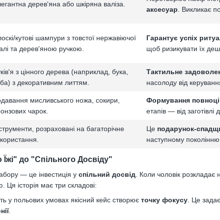
егантна дерев'яна або шкіряна валіза.
аксесуар
. Викликає по
оскі/кутові шампури з товстої нержавіючої
Гарантує успіх ритуа
алі та дерев'яною ручкою.
щоб ризикувати їх де
ків'я з цінного дерева (наприклад, бука,
Тактильне задоволе
ба) з декоративним литтям.
насолоду від керуванн
давання мисливського ножа, сокири,
Формування повноці
онзових чарок.
етапів — від заготівлі 
струменти, розраховані на багаторічне
Це
подарунок-спадщ
користання.
наступному поколінню
то Їжі" до "Спільного Досвіду"
абору — це інвестиція у
спільний досвід
. Коли чоловік розкладає 
ю. Ця історія має три складові:
ть у польових умовах якісний кейс створює
точку фокусу
. Це зада
нії
.