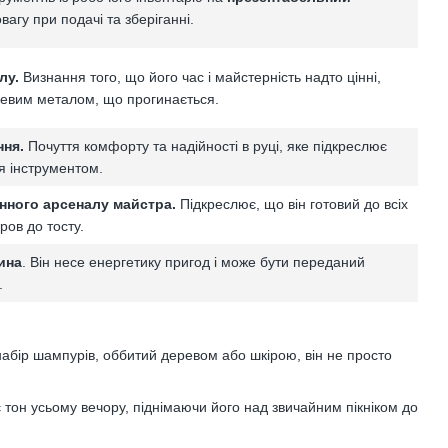
вагу при подачі та зберіганні.
лу.
Визнання того, що його час і майстерність надто цінні,
шевим металом, що прогинається.
ння.
Почуття комфорту та надійності в руці, яке підкреслює
я інструментом.
нного арсеналу майстра.
Підкреслює, що він готовий до всіх
дров до тосту.
ина
. Він несе енергетику пригод і може бути переданий
.
набір шампурів, оббитий деревом або шкірою, він не просто
є тон усьому вечору, піднімаючи його над звичайним пікніком до