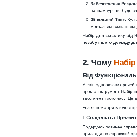
Забезпечення Резуль
на шампурі, не буде зл
Фінальний Тост:
Куль
мовчазним визнанням ус
Набір для шашлику від Ho
незабутнього досвіду дл
2. Чому
Набір
Від Функціональ
У світі одноразових речей
просто інструмент. Набір 
захоплень і його часу. Це 
Розглянемо три ключові пр
I. Солідність і Презе
Подарунок повинен справл
приладдя на справжній ар