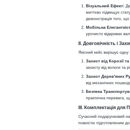
Візуальний Ефект:
Де
миттєво підвищує стат
демонстрація того, що 
Мобільна Елегантніс
урочисто відкриває вал
II. Довговічність і За
Якісний кейс вирішує одну 
Захист від Корозії т
захисту від вологи та 
Захист Дерев'яних Ру
від механічних пошкодж
Безпека Транспортув
практична перевага, щ
III. Комплектація для
Сучасний подарунковий на
повністю підготовленим до