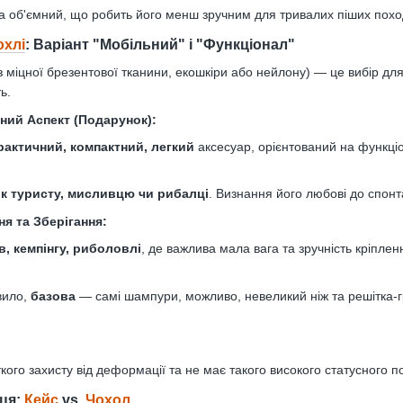
та об'ємний, що робить його менш зручним для тривалих піших похо
охлі
: Варіант "Мобільний" і "Функціонал"
 з міцної брезентової тканини, екошкіри або нейлону) — це вибір дл
ь.
ьний Аспект (Подарунок):
рактичний, компактний, легкий
аксесуар, орієнтований на функціо
к туристу, мисливцю чи рибалці
. Визнання його любові до спонт
ня та Зберігання:
в, кемпінгу, риболовлі
, де важлива мала вага та зручність кріпле
вило,
базова
— самі шампури, можливо, невеликий ніж та решітка-
ого захисту від деформації та не має такого високого статусного по
ця:
Кейс
vs.
Чохол