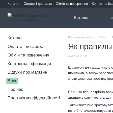
Перейти до основного контенту
Каталог
Оплата і доставка
Обмін та повернення
Контактна ін
Каталог
Каталог
Подарункові набори
Блог
Як правиль
Оплата і доставка
Обмін та повернення
4 квітня 2023
Контактна інформація
Шампури для шашликів є о
Відгуки про магазин
шашликів, а також забезпе
знати декілька простих пра
Блог
Про нас
Перш за все, потрібно вра
двадцять сантиметрів. Для
Політика конфіденційності
Також потрібно враховуват
потрібно використовувати 