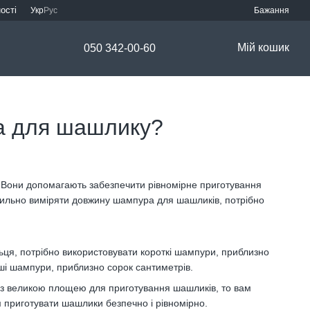
ості
Укр
Рус
Бажання
Мій кошик
050 342-00-60
а для шашлику?
 Вони допомагають забезпечити рівномірне приготування
авильно виміряти довжину шампура для шашликів, потрібно
ьця, потрібно використовувати короткі шампури, приблизно
вші шампури, приблизно сорок сантиметрів.
ь з великою площею для приготування шашликів, то вам
 приготувати шашлики безпечно і рівномірно.