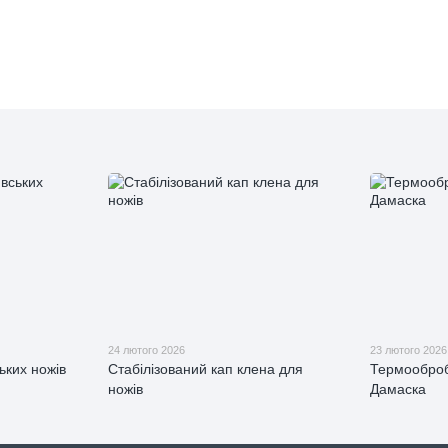
24 лютого 2026
23 лютого 2026
ьких ножів
Стабілізований кап клена для
Термооброб
ножів
Дамаска