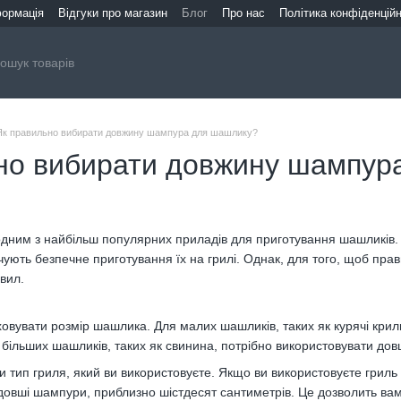
формація
Відгуки про магазин
Блог
Про нас
Політика конфіденційн
Як правильно вибирати довжину шампура для шашлику?
но вибирати довжину шампур
дним з найбільш популярних приладів для приготування шашликів.
чують безпечне приготування їх на грилі. Однак, для того, щоб пр
вил.
ховувати розмір шашлика. Для малих шашликів, таких як курячі крил
 більших шашликів, таких як свинина, потрібно використовувати до
и тип гриля, який ви використовуєте. Якщо ви використовуєте грил
довші шампури, приблизно шістдесят сантиметрів. Це дозволить вам