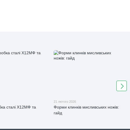
21 лютого 2026
ка сталі Х12МФ та
Форми клинків мисливських ножів:
гайд