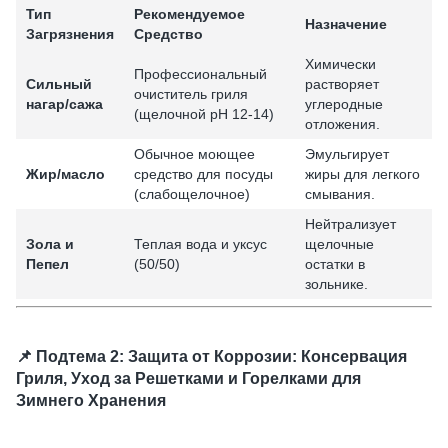
Тип
Рекомендуемое
Назначение
Загрязнения
Средство
Химически
Профессиональный
Сильный
растворяет
очиститель гриля
нагар/сажа
углеродные
(щелочной pH 12-14)
отложения.
Обычное моющее
Эмульгирует
Жир/масло
средство для посуды
жиры для легкого
(слабощелочное)
смывания.
Нейтрализует
Зола и
Теплая вода и уксус
щелочные
Пепел
(50/50)
остатки в
зольнике.
📌 Подтема 2: Защита от Коррозии: Консервация
Гриля, Уход за Решетками и Горелками для
Зимнего Хранения