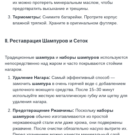
их можно протереть минеральным маслом, чтобы
предотвратить высыхание и трещины.
Термометры:
Снимите батарейки. Протрите корпус
влажной тряпкой. Храните в оригинальном футляре.
II. Реставрация Шампуров и Сеток
Традиционные
шампура
и
наборы шампуров
используются
непосредственно над жаром и часто покрываются стойким
нагаром.
Удаление Нагара:
Самый эффективный способ —
замочить
шампура
в очень горячей воде с добавлением
щелочного моющего средства. После 15–30 минут
используйте жесткую металлическую губку или щетку для
удаления нагара.
Предотвращение Ржавчины:
Поскольку
наборы
шампуров
обычно изготавливаются из простой
нержавеющей стали или даже хрома, они подвержены
ржавчине. После очистки обязательно насухо вытрите их.
Перед хранением можно нанести минимальный слой