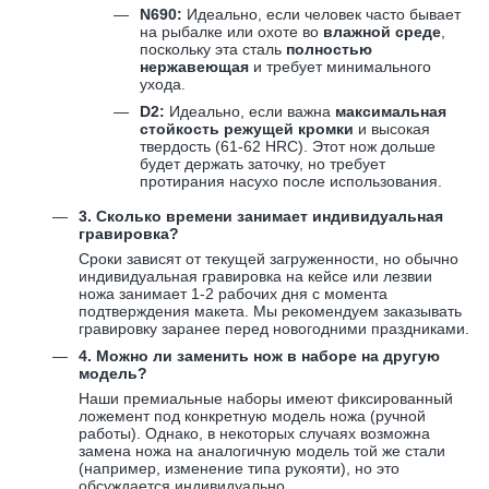
N690:
Идеально, если человек часто бывает
на рыбалке или охоте во
влажной среде
,
поскольку эта сталь
полностью
нержавеющая
и требует минимального
ухода.
D2:
Идеально, если важна
максимальная
стойкость режущей кромки
и высокая
твердость (
61-62
HRC). Этот нож дольше
будет держать заточку, но требует
протирания насухо после использования.
3. Сколько времени занимает индивидуальная
гравировка?
Сроки зависят от текущей загруженности, но обычно
индивидуальная гравировка на кейсе или лезвии
ножа занимает 1-2 рабочих дня с момента
подтверждения макета. Мы рекомендуем заказывать
гравировку заранее перед новогодними праздниками.
4. Можно ли заменить нож в наборе на другую
модель?
Наши премиальные наборы имеют фиксированный
ложемент под конкретную модель ножа (ручной
работы). Однако, в некоторых случаях возможна
замена ножа на аналогичную модель той же стали
(например, изменение типа рукояти), но это
обсуждается индивидуально.