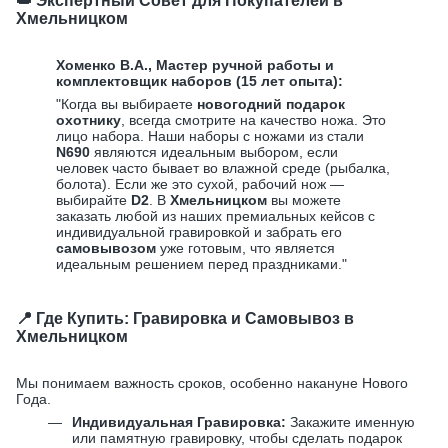
👑 Экспертный Совет для Покупателей в
Хмельницком
Хоменко В.А., Мастер ручной работы и
комплектовщик наборов (15 лет опыта):
"Когда вы выбираете
новогодний подарок
охотнику
, всегда смотрите на качество ножа. Это
лицо набора. Наши наборы с ножами из стали
N690
являются идеальным выбором, если
человек часто бывает во влажной среде (рыбалка,
болота). Если же это сухой, рабочий нож —
выбирайте
D2
. В
Хмельницком
вы можете
заказать любой из наших премиальных кейсов с
индивидуальной гравировкой и забрать его
самовывозом
уже готовым, что является
идеальным решением перед праздниками."
📍 Где Купить: Гравировка и Самовывоз в
Хмельницком
Мы понимаем важность сроков, особенно накануне Нового
Года.
Индивидуальная Гравировка:
Закажите именную
или памятную гравировку, чтобы сделать подарок