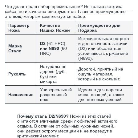
Что делает наш набор премиальным? Не только эстетика
кейса, но и качество инструментов. Главное преимущество —
это
нож
, которым комплектуется набор.
Параметр
Качество
Преимущество для
Ножа
Наших Ножей
Подарка
Исключительная острота
D2
(61 HRC)
и долговечность заточки
Марка
или
N690
(60
(D2) или абсолютная
Стали
HRC)
устойчивость к ржавчине
(N690).
Натуральное
Дорогой, приятный на
дерево (дуб,
Рукоять
ощупь материал,
бук) или
который не скользит.
микарта
Универсальный
Идеален для нарезки
Назначение
разделочный
мяса, овощей, а также
нож
для полевых условий.
Почему сталь D2/N690?
Ножи из этих сталей
считаются элитными среди любителей активного
отдыха. В отличие от обычных кухонных ножей,
они держат остроту месяцами и не подведут в
критический момент.