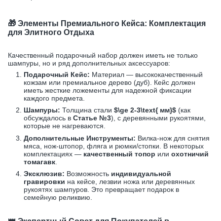
🎁 Элементы Премиального Кейса: Комплектация
для Элитного Отдыха
Качественный подарочный набор должен иметь не только
шампуры, но и ряд дополнительных аксессуаров:
Подарочный Кейс:
Материал — высококачественный
кожзам или премиальное дерево (дуб). Кейс должен
иметь жесткие ложементы для надежной фиксации
каждого предмета.
Шампуры:
Толщина стали
$\ge 2-3\text{ мм}$
(как
обсуждалось в
Статье №3
), с деревянными рукоятями,
которые не нагреваются.
Дополнительные Инструменты:
Вилка-нож для снятия
мяса, нож-штопор, фляга и рюмки/стопки. В некоторых
комплектациях —
качественный топор
или
охотничий
томагавк
.
Эксклюзив:
Возможность
индивидуальной
гравировки
на кейсе, лезвии ножа или деревянных
рукоятях шампуров. Это превращает подарок в
семейную реликвию.