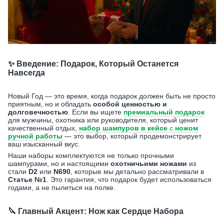
✨ Введение: Подарок, Который Останется
Навсегда
Новый Год — это время, когда подарок должен быть не просто
приятным, но и обладать
особой ценностью и
долговечностью
. Если вы ищете
премиальный подарок
для мужчины, охотника или руководителя, который ценит
качественный отдых,
набор шампуров в кейсе
с
ножом
ручной работы
— это выбор, который продемонстрирует
ваш изысканный вкус.
Наши наборы комплектуются не только прочными
шампурами, но и настоящими
охотничьими ножами
из
стали
D2
или
N690
, которые мы детально рассматривали в
Статье №1
. Это гарантия, что подарок будет использоваться
годами, а не пылиться на полке.
🔪 Главный Акцент: Нож как Сердце Набора