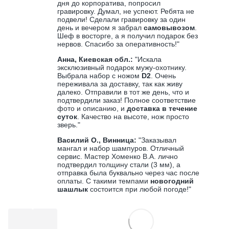
дня до корпоратива, попросил
гравировку. Думал, не успеют. Ребята не
подвели! Сделали гравировку за один
день и вечером я забрал
самовывозом
.
Шеф в восторге, а я получил подарок без
нервов. Спасибо за оперативность!"
Анна, Киевская обл.:
"Искала
эксклюзивный подарок мужу-охотнику.
Выбрала набор с ножом
D2
. Очень
переживала за доставку, так как живу
далеко. Отправили в тот же день, что и
подтвердили заказ! Полное соответствие
фото и описанию, и
доставка в течение
суток
. Качество на высоте, нож просто
зверь."
Василий О., Винница:
"Заказывал
мангал и набор шампуров. Отличный
сервис. Мастер Хоменко В.А. лично
подтвердил толщину стали (3 мм), а
отправка была буквально через час после
оплаты. С такими темпами
новогодний
шашлык
состоится при любой погоде!"