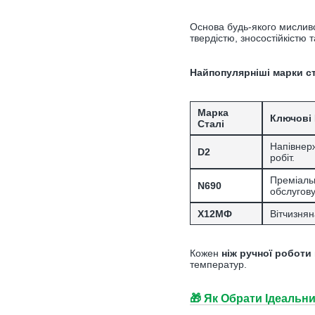
Основа будь-якого мислив
твердістю, зносостійкістю та
Найпопулярніші марки ст
Марка
Ключові
Сталі
Напівнерж
D2
робіт.
Преміальн
N690
обслугову
Х12МФ
Вітчизнян
Кожен
ніж ручної роботи
температур.
🎁 Як Обрати Ідеальн