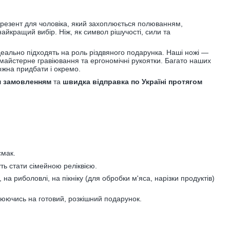
 презент для чоловіка, який захоплюється полюванням,
айкращий вибір. Ніж, як символ рішучості, сили та
 ідеально підходять на роль різдвяного подарунка. Наші ножі —
 майстерне гравіювання та ергономічні рукоятки. Багато наших
ожна придбати і окремо.
м замовленням
та
швидка відправка по Україні протягом
смак.
ть стати сімейною реліквією.
на риболовлі, на пікніку (для обробки м'яса, нарізки продуктів)
рюючись на готовий, розкішний подарунок.