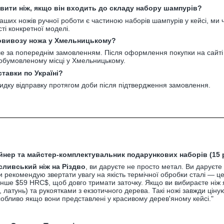
вити ніж, якщо він входить до складу набору шампурів?
наших ножів ручної роботи є частиною наборів шампурів у кейсі, ми 
ті конкретної моделі.
мовивозу ножа у Хмельницькому?
 за попереднім замовленням. Після оформлення покупки на сайті м
обумовленому місці у Хмельницькому.
ставки по Україні?
дку відправку протягом доби після підтвердження замовлення.
йнер та майстер-комплектувальник подарункових наборів (15 р
сливський ніж на Різдво
, ви даруєте не просто метал. Ви даруєте
и рекомендую звертати увагу на якість термічної обробки сталі — ц
менше
$59 HRC$
, щоб довго тримати заточку. Якщо ви вибираєте ніж 
латунь) та рукоятками з екзотичного дерева. Такі ножі завжди ціну
особливо якщо вони представлені у красивому дерев'яному кейсі."