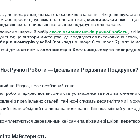
час для подарунків, які мають особливе значення. Якщо ви шукаєте
 або просто цінує якість та елегантність,
мисливський ніж
— це н
найдавніших та найбільш шанованих подарунків для чоловіка.
понуємо широкий вибір
ексклюзивних ножів ручної роботи
, які
трументи; це витвори мистецтва, де поєднуються високоякісна сталь,
борів шампурів у кейсі
(приклад на Image 6 та Image 7), але їх м
 ножі діє можливість
самовивозу в Хмельницькому за попередні
Ніж Ручної Роботи — Ідеальний Різдвяний Подарунок?
ний на Різдво, несе особливий сенс:
ої роботи підкреслює високий статус власника та його витончений 
влені з преміальних сталей, такі ножі служать десятиліттями і можу
сний ніж необхідний не лише на полюванні. Він незамінний у поході, 
і.
комплектуються дерев'яними кейсами та піхвами зі шкіри, перетво
алі та Майстерність