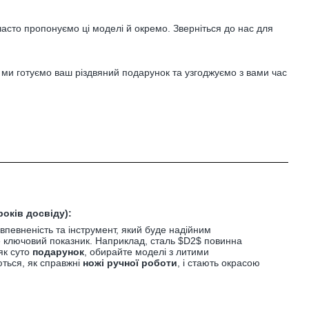
часто пропонуємо ці моделі й окремо. Зверніться до нас для
и готуємо ваш різдвяний подарунок та узгоджуємо з вами час
оків досвіду):
 впевненість та інструмент, який буде надійним
е ключовий показник. Наприклад, сталь
$D2$
повинна
як суто
подарунок
, обирайте моделі з литими
ються, як справжні
ножі ручної роботи
, і стають окрасою