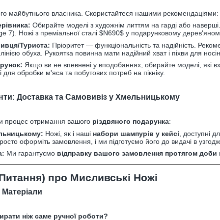
його майбутнього власника. Скористайтеся нашими рекомендаціями:
ерівника:
Обирайте моделі з художнім литтям на гарді або наверші.
e 7). Ножі з преміальної сталі
$N690$
у подарунковому дерев'яном
ивця/Туриста:
Пріоритет — функціональність та надійність. Рекоме
інією обуха. Рукоятка повинна мати надійний хват і піхви для носін
рунок:
Якщо ви не впевнені у вподобаннях, обирайте моделі, які в
 для обробки м'яса та побутових потреб на пікніку.
енти: Доставка та Самовивіз у Хмельницькому
и процес отримання вашого
різдвяного подарунка
:
льницькому:
Ножі, як і наші
набори шампурів у кейсі
, доступні д
осто оформіть замовлення, і ми підготуємо його до видачі в узгодж
а:
Ми гарантуємо
відправку вашого замовлення протягом доби
 Питання) про Мисливські Ножі
а Матеріали
ирати ніж саме ручної роботи?