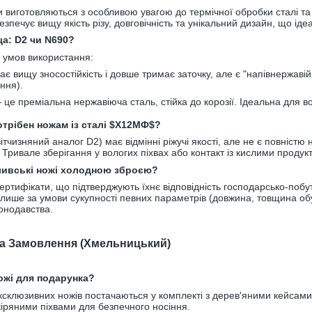
и виготовляються з особливою увагою до термічної обробки сталі та
зпечує вищу якість різу, довговічність та унікальний дизайн, що ід
ща: D2 чи N690?
д умов використання:
є вищу зносостійкість і довше тримає заточку, але є "напівнержавій
ння).
це преміальна нержавіюча сталь, стійка до корозії. Ідеальна для 
отрібен ножам із сталі $Х12МФ$?
тчизняний аналог D2) має відмінні ріжучі якості, але не є повніст
 Тривале зберігання у вологих піхвах або контакт із кислими прод
сливські ножі холодною зброєю?
ертифікати, що підтверджують їхнє відповідність господарсько-поб
ише за умови сукупності певних параметрів (довжина, товщина обух
онодавства.
та Замовлення (Хмельницький)
ножі для подарунка?
ксклюзивних ножів постачаються у комплекті з дерев'яними кейсам
іряними піхвами для безпечного носіння.