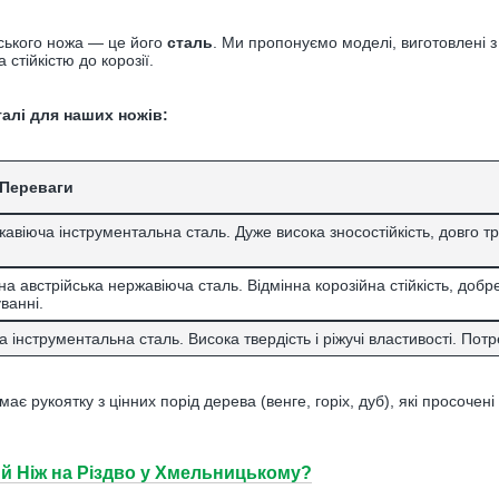
ського ножа — це його
сталь
. Ми пропонуємо моделі, виготовлені 
 стійкістю до корозії.
алі для наших ножів:
 Переваги
авіюча інструментальна сталь. Дуже висока зносостійкість, довго т
а австрійська нержавіюча сталь. Відмінна корозійна стійкість, добре
ванні.
а інструментальна сталь. Висока твердість і ріжучі властивості. Пот
має рукоятку з цінних порід дерева (венге, горіх, дуб), які просочен
ий Ніж на Різдво у Хмельницькому?