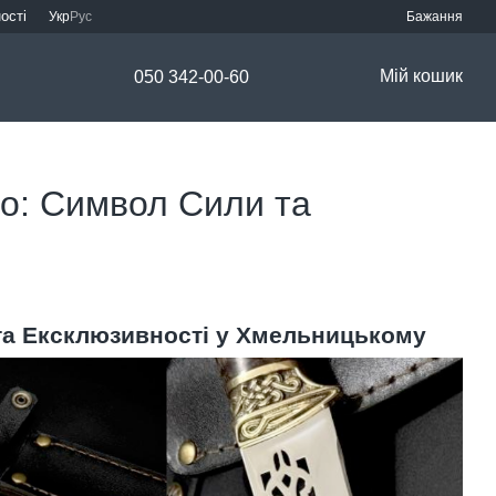
ості
Укр
Рус
Бажання
Мій кошик
050 342-00-60
во: Символ Сили та
 та Ексклюзивності у Хмельницькому