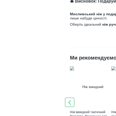
🎄 Висновок: Подаруй
Мисливський ніж у подар
лише набуде цінності.
Оберіть ідеальний
ніж руч
Ми рекомендуєм
Ніж викидний тактичний
Ніж