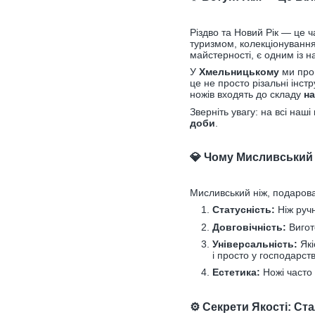
Різдво та Новий Рік — це 
туризмом, колекціонуванням
майстерності, є одним із 
У
Хмельницькому
ми про
це не просто різальні інс
ножів входять до складу
на
Зверніть увагу: на всі наші
доби
.
💎 Чому Мисливський 
Мисливський ніж, подарова
Статусність:
Ніж ручн
Довговічність:
Вигото
Універсальність:
Які
і просто у господарств
Естетика:
Ножі часто 
⚙️ Секрети Якості: Ст