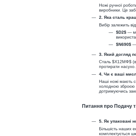
Ножі ручної робот
виробники. Це забе
2. Яка сталь кра
Вибір залежить ві
$D2$
— ма
використа
$N690$
— 
3. Який догляд п
Сталь $Х12МФ$ (ві
протирати насухо.
4. Чи є ваші ми
Наші ножі мають с
холодною зброєю л
дотримуючись зак
Питання про Подачу 
5. Як упаковані 
Більшість наших е
комплектується шк