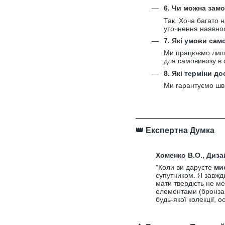
6. Чи можна замо
Так. Хоча багато 
уточнення наявнос
7. Які умови са
Ми працюємо лише
для самовивозу в 
8. Які терміни до
Ми гарантуємо шви
👑 Експертна Думка
Хоменко В.О., Диза
"Коли ви даруєте
ми
супутником. Я завжд
мати твердість не 
елементами (бронза, 
будь-якої колекції, 