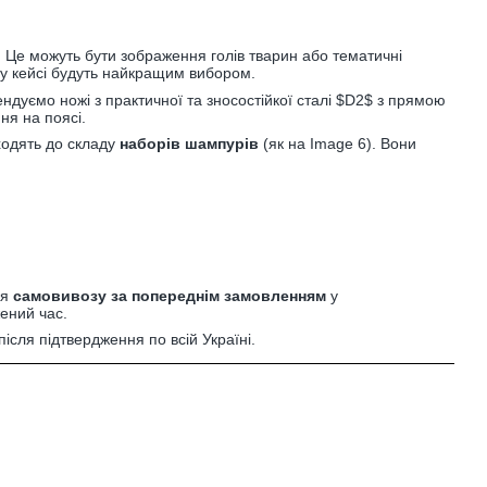
 Це можуть бути зображення голів тварин або тематичні
у кейсі будуть найкращим вибором.
ндуємо ножі з практичної та зносостійкої сталі
$D2$
з прямою
ня на поясі.
ходять до складу
наборів шампурів
(як на Image 6). Вони
ля
самовивозу за попереднім замовленням
у
ений час.
після підтвердження по всій Україні.