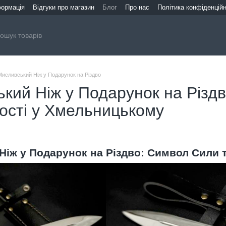
формація
Відгуки про магазин
Блог
Про нас
Політика конфіденційн
Мисливський Ніж у Подарунок на Різдво
ький Ніж у Подарунок на Різд
ості у Хмельницькому
Ніж у Подарунок на Різдво: Символ Сили