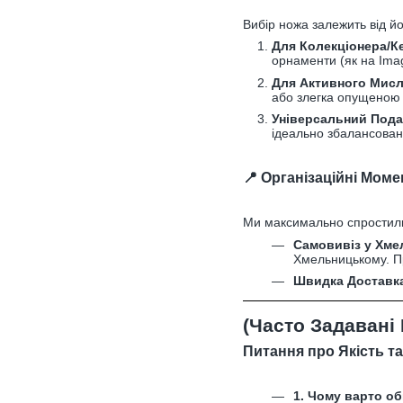
Вибір ножа залежить від 
Для Колекціонера/К
орнаменти (як на Imag
Для Активного Мисл
або злегка опущеною л
Універсальний Пода
ідеально збалансовані
📍 Організаційні Мом
Ми максимально спростил
Самовивіз у Хме
Хмельницькому. Пр
Швидка Доставк
(Часто Задавані
Питання про Якість т
1. Чому варто об