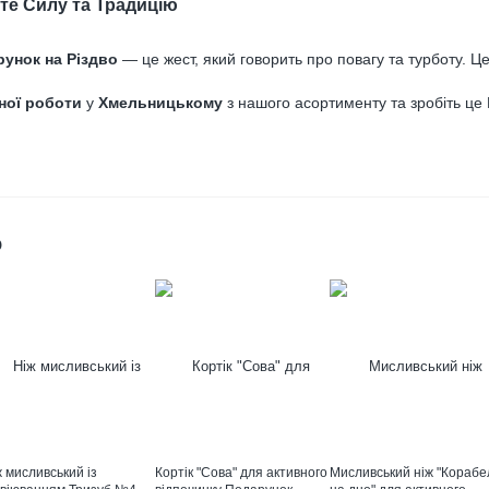
те Силу та Традицію
унок на Різдво
— це жест, який говорить про повагу та турботу. Це
ної роботи
у
Хмельницькому
з нашого асортименту та зробіть це 
о
 мисливський із
Кортік "Сова" для активного
Мисливський ніж "Корабе