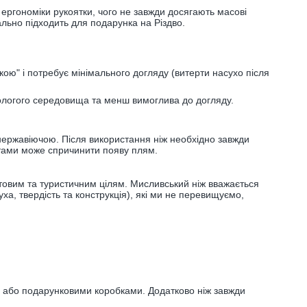
 ергономіки рукоятки, чого не завжди досягають масові
еально підходить для подарунка на Різдво.
кою" і потребує мінімального догляду (витерти насухо після
вологого середовища та менш вимоглива до догляду.
ю нержавіючою. Після використання ніж необхідно завжди
уктами може спричинити появу плям.
утовим та туристичним цілям. Мисливський ніж вважається
а, твердість та конструкція), які ми не перевищуємо,
и або подарунковими коробками. Додатково ніж завжди