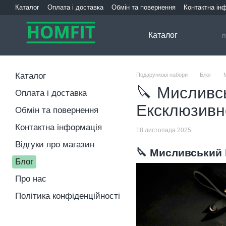
Перейти до основного контенту
Каталог
Оплата і доставка
Обмін та повернення
Контактна ін
Каталог
Каталог
Подарункові набори
Блог
🔪 Мисливс
Оплата і доставка
Ексклюзивн
Обмін та повернення
Контактна інформація
18 листопада 2025
Відгуки про магазин
🔪 Мисливський 
Блог
Про нас
Політика конфіденційності