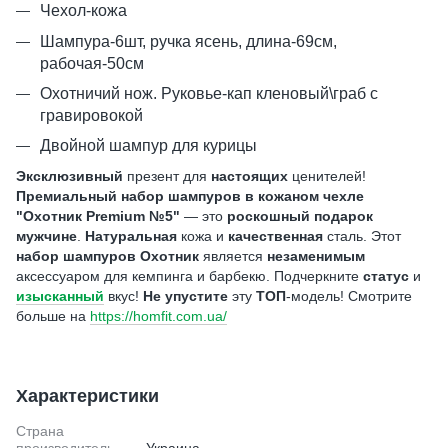
Чехол-кожа
Шампура-6шт, ручка ясень, длина-69см,
рабочая-50см
Охотничий нож. Руковье-кап кленовый\граб
с
гравировокой
Двойной шампур для курицы
Эксклюзивный
презент для
настоящих
ценителей!
Премиальный набор шампуров в кожаном чехле
"Охотник Premium №5"
— это
роскошный
подарок
мужчине
.
Натуральная
кожа и
качественная
сталь. Этот
набор шампуров Охотник
является
незаменимым
аксессуаром для кемпинга и барбекю. Подчеркните
статус
и
изысканный
вкус!
Не упустите
эту
ТОП
-модель! Смотрите
больше на
https://homfit.com.ua/
Характеристики
Страна
производитель
Украина