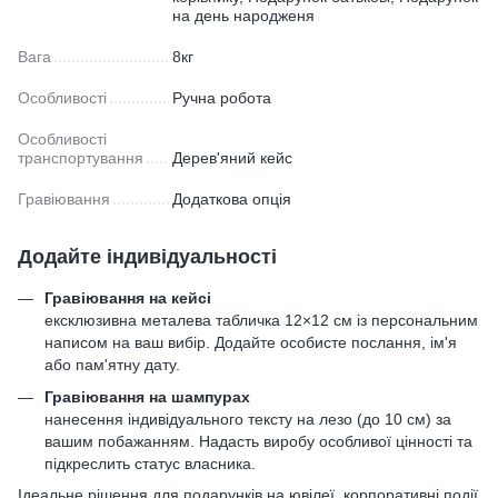
на день народженя
Вага
8кг
Особливості
Ручна робота
Особливості
транспортування
Дерев'яний кейс
Гравіювання
Додаткова опція
Додайте індивідуальності
Гравіювання на кейсі
ексклюзивна металева табличка 12×12 см із персональним
написом на ваш вибір. Додайте особисте послання, ім'я
або пам'ятну дату.
Гравіювання на шампурах
нанесення індивідуального тексту на лезо (до 10 см) за
вашим побажанням. Надасть виробу особливої цінності та
підкреслить статус власника.
Ідеальне рішення для подарунків на ювілеї, корпоративні події