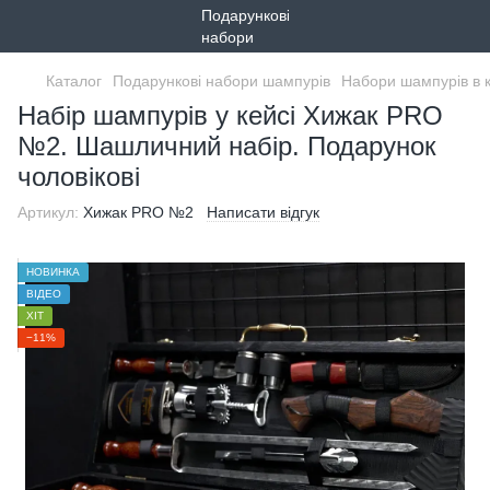
Каталог
Подарункові набори шампурів
Набори шампурів в 
Набір шампурів у кейсі Хижак PRO
№2. Шашличний набір. Подарунок
чоловікові
Артикул:
Хижак PRO №2
Написати відгук
НОВИНКА
ВІДЕО
ХІТ
−11%