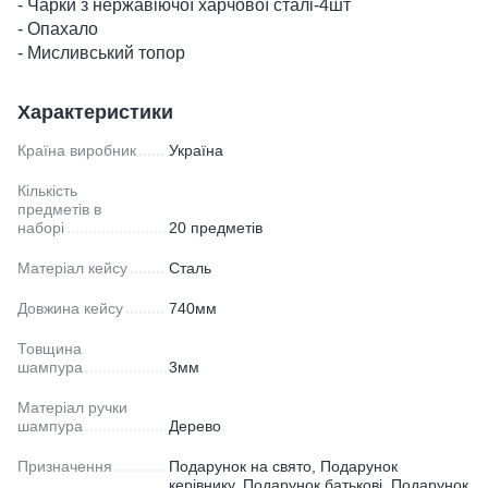
- Чарки з нержавіючої харчової сталі-4шт
- Опахало
- Мисливський топор
Характеристики
Країна виробник
Україна
Кількість
предметів в
наборі
20 предметів
Матеріал кейсу
Сталь
Довжина кейсу
740мм
Товщина
шампура
3мм
Матеріал ручки
шампура
Дерево
Призначення
Подарунок на свято, Подарунок
керівнику, Подарунок батькові, Подарунок