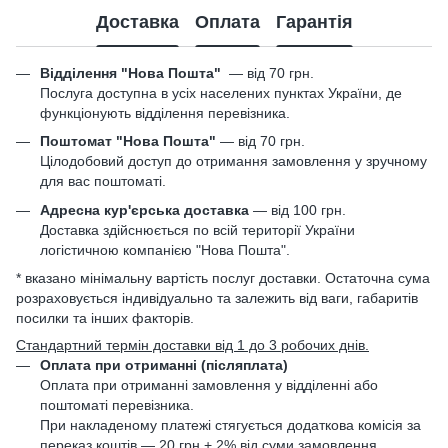
Доставка
Оплата
Гарантія
Відділення "Нова Пошта"
—
від 70 грн.
Послуга доступна в усіх населених пунктах України, де
функціонують відділення перевізника.
Поштомат "Нова Пошта"
— від 70 грн.
Цілодобовий доступ до отримання замовлення у зручному
для вас поштоматі.
Адресна кур'єрська доставка
— від 100 грн.
Доставка здійснюється по всій території України
логістичною компанією "Нова Пошта".
* вказано мінімальну вартість послуг доставки. Остаточна сума
розраховується індивідуально та залежить від ваги, габаритів
посилки та інших факторів.
Стандартний термін доставки від 1 до 3 робочих днів.
Оплата при отриманні (післяплата)
Оплата при отриманні замовлення у відділенні або
поштоматі перевізника.
При накладеному платежі стягується додаткова комісія за
переказ коштів — 20 грн + 2% від суми замовлення.