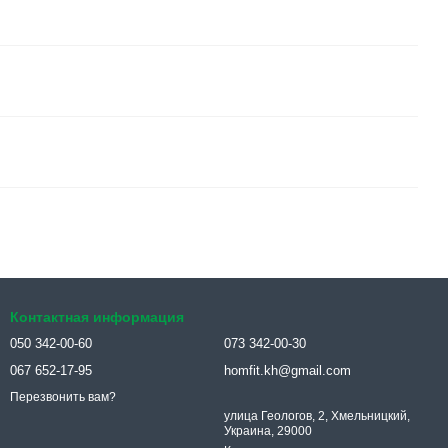
Контактная информация
050 342-00-60
073 342-00-30
067 652-17-95
homfit.kh@gmail.com
Перезвонить вам?
улица Геологов, 2, Хмельницкий,
Украина, 29000