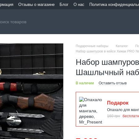
ормация
Отзывы о магазине
Блог
О нас
Политика конфиденциаль
Подарочные наборы
Каталог
П
Набор шампуров в кейсе Хижак PRO 
Набор шампуров 
Шашлычный набо
В наличии
Оставить отзыв
Подарок
Опахало для манг
160 грн
бесплат