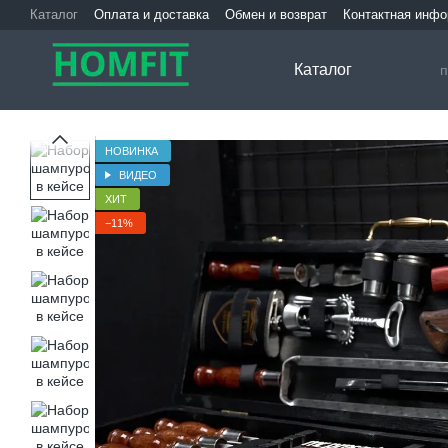
Перейти к основному контенту
Каталог
Оплата и доставка
Обмен и возврат
Контактная инф
Каталог
НОВИНКА
ВИДЕО
ХИТ
−11%