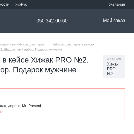
ности
Укр
Рус
Желания
Мой заказ
050 342-00-60
одарочные наборы шампуров
Наборы шампуров в кейсах
№2. Шашлычный набор. Подарок мужчине
в кейсе Хижак PRO №2.
Артикул
Хижак
р. Подарок мужчине
PRO
№2
ала, дерево, Mr_Present
но