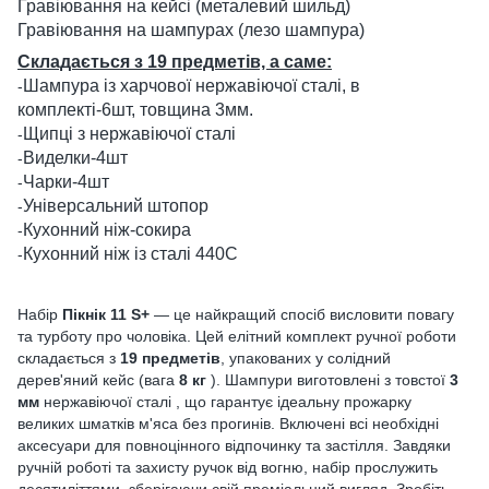
Гравіювання на кейсі (металевий шильд)
Гравіювання на шампурах (лезо шампура)
Складається з 19 предметів, а саме:
Шампура із харчової нержавіючої сталі, в
-
комплекті-6шт, товщина 3мм.
Щипці з нержавіючої сталі
-
Виделки-4шт
-
Чарки-4шт
-
Універсальний штопор
-
Кухонний ніж-сокира
-
Кухонний ніж із сталі 440С
-
Набір
Пікнік 11 S+
— це найкращий спосіб висловити повагу
та турботу про чоловіка. Цей елітний комплект ручної роботи
складається з
19 предметів
, упакованих у солідний
дерев'яний кейс (вага
8 кг
). Шампури виготовлені з товстої
3
мм
нержавіючої сталі , що гарантує ідеальну прожарку
великих шматків м'яса без прогинів. Включені всі необхідні
аксесуари для повноцінного відпочинку та застілля. Завдяки
ручній роботі та захисту ручок від вогню, набір прослужить