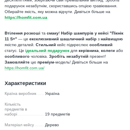
десятиліттями, зберігаючи свій преміальний вигляд. Зробіть
подарунок незабутнім, скориставшись опцією гравіювання.
Обирайте якість, яку можна відчути. Дивіться більше на
https://homfit.com.ua
Втілення
розкоші
та
смаку
!
Набір шампурів у кейсі "Пікнік
11 S+"
— це
ексклюзивний
шашличний набір
з
найвищою
якістю деталей.
Стильний
кейс підкреслює
особливий
статус. Це
ідеальний
подарунок
для
керівника
,
колеги
або
особливого
чоловіка.
Зробіть
незабутній
презент!
Замовляйте
цю
преміум
-модель! Дивіться більше на
https://homfit.com.ua/
Характеристики
Країна виробник
Україна
Кількість
предметів в
наборі
19 предметів
Матеріал кейсу
Дерево