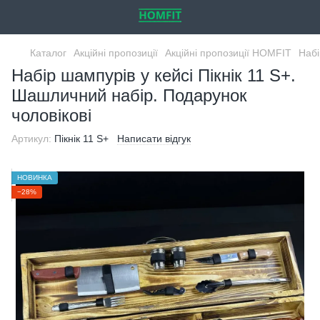
Каталог
Акційні пропозиції
Акційні пропозиції HOMFIT
Набі
Набір шампурів у кейсі Пікнік 11 S+.
Шашличний набір. Подарунок
чоловікові
Артикул:
Пікнік 11 S+
Написати відгук
НОВИНКА
−28%