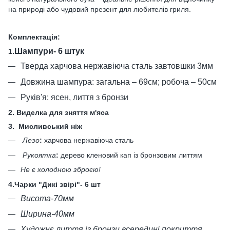
на природі або чудовий презент для любителів гриля.
Комплектація:
Шампури- 6 штук
1.
Тверда харчова нержавіюча сталь завтовшки 3мм
Довжина шампура: загальна – 69см; робоча – 50см
Руків'я: ясен, лиття з бронзи
2. Виделка для зняття м'яса
3.
Мисливський ніж
Лезо
:
харчова нержавіюча сталь
Рукоятка
:
дерево кленовий кап із бронзовим литтям
Не є холодною зброєю!
4.Чарки "Дикі звірі"- 6 шт
Висота-70мм
Ширина-40мм
Художнє лиття із бронзи всередині покриття