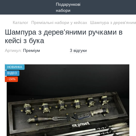
Каталог
Преміальні набори у кейсах
Шампура з дерев'яними
Шампура з дерев'яними ручками в
кейсі з бука
Артикул:
Преміум
3 відгуки
НОВИНКА
ВІДЕО
−24%