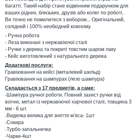
багатті. Такий набір стане відмінним подарунком для
ваших рідних, близьких, друзів або колег по роботі.
Ви точно не помилитеся з вибором... Оригінальний,
солідний і 100% необхідний кожному.
- Ручна робота
- Леза виконані з нержавіючої сталі
- Ручки з дерева та покриті товстим шаром лаку
- Кейс виготовлений з натурального дерева
Додаткові послуги:
Гравіювання на кейсі (металевий шильд)
Гравіювання на шампурах (лезо шампура)
Складається з 17 предметів, а саме:
Шампура ручної роботи. Повний захист ручки від
-
вогню, метал із нержавіючої харчової сталі, товщина 3
мм - 6 шт.
Виделка велика для зняття м'яса- 1шт
-
Сокира
-
Турбо-запальничка
-
Чарки-4шт
-