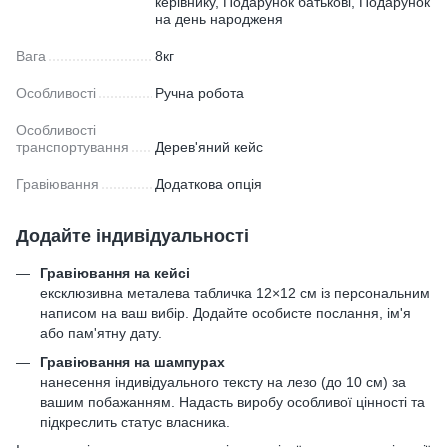
керівнику, Подарунок батькові, Подарунок
на день народженя
Вага
8кг
Особливості
Ручна робота
Особливості
транспортування
Дерев'яний кейс
Гравіювання
Додаткова опція
Додайте індивідуальності
Гравіювання на кейсі
ексклюзивна металева табличка 12×12 см із персональним
написом на ваш вибір. Додайте особисте послання, ім'я
або пам'ятну дату.
Гравіювання на шампурах
нанесення індивідуального тексту на лезо (до 10 см) за
вашим побажанням. Надасть виробу особливої цінності та
підкреслить статус власника.