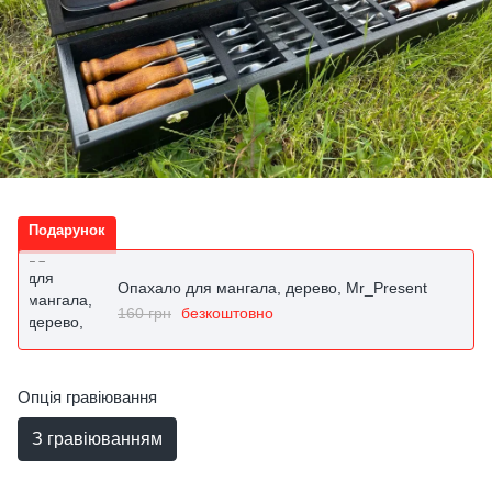
Подарунок
Опахало для мангала, дерево, Mr_Present
160 грн
безкоштовно
Опція гравіювання
З гравіюванням