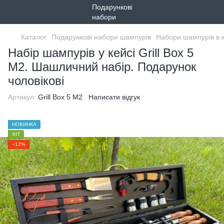
Каталог
Подарункові набори шампурів
Набори шампурів в 
Набір шампурів у кейсі Grill Box 5
M2. Шашличний набір. Подарунок
чоловікові
Артикул:
Grill Box 5 M2
Написати відгук
НОВИНКА
ХІТ
−12%