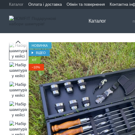
Перейти до основного контенту
Каталог
Оплата і доставка
Обмін та повернення
Контактна ін
Каталог
НОВИНКА
ВІДЕО
ХІТ
−10%