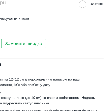
грн
В бажання
опичувальної знижки
Замовити швидко
і
личка 12×12 см із персональним написом на ваш
слання, ім'я або пам'ятну дату.
х
 тексту на лезо (до 10 см) за вашим побажанням. Надасть
та підкреслить статус власника.
в на ювілеї, корпоративні події або як знак уваги близьким