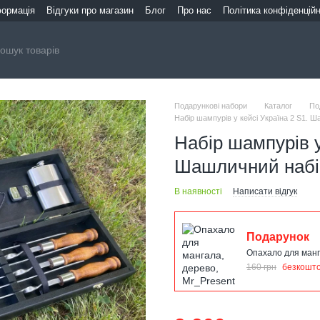
формація
Відгуки про магазин
Блог
Про нас
Політика конфіденційн
Подарункові набори
Каталог
По
Набір шампурів у кейсі Україна 2 S1. Ш
Набір шампурів у
Шашличний набір
В наявності
Написати відгук
Подарунок
Опахало для манг
160 грн
безкошт