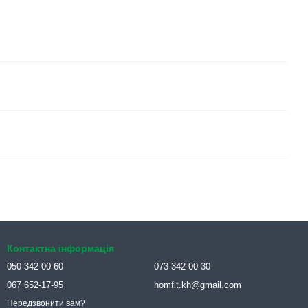
Контактна інформація
050 342-00-60
073 342-00-30
067 652-17-95
homfit.kh@gmail.com
Передзвонити вам?