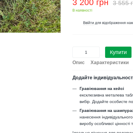
3 200 грн
3 555 
В наявності
Ввійти
для відображення нак
%
Купити
Опис
Характеристики
Додайте індивідуальност
Гравіювання на кейсі
ексклюзивна металева таб
вибір. Додайте особисте по
Гравіювання на шампура
нанесення індивідуального
виробу особливої цінності 
Ідеальне рішення для подарункі