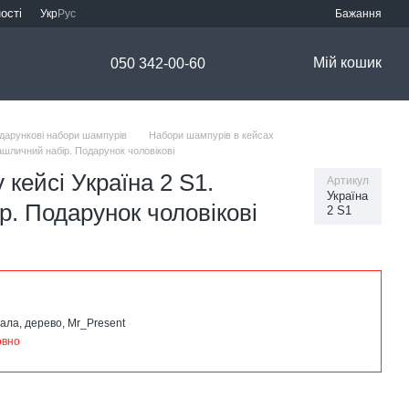
ості
Укр
Рус
Бажання
Мій кошик
050 342-00-60
дарункові набори шампурів
Набори шампурів в кейсах
ашличний набір. Подарунок чоловікові
 кейсі Україна 2 S1.
Артикул
Україна
. Подарунок чоловікові
2 S1
ала, дерево, Mr_Present
овно