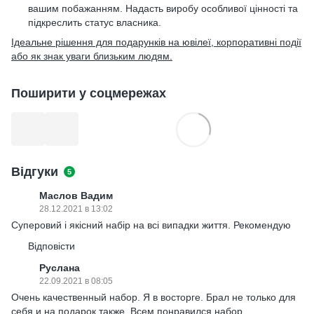
вашим побажанням. Надасть виробу особливої цінності та
підкреслить статус власника.
Ідеальне рішення для подарунків на ювілеї, корпоративні події
або як знак уваги близьким людям.
Поширити у соцмережах
Відгуки
5
Маслов Вадим
28.12.2021 в 13:02
Суперовий і якісний набір на всі випадки життя. Рекомендую
Відповісти
Руслана
22.09.2021 в 08:05
Очень качественный набор. Я в восторге. Брал не только для
себя и на подарок также. Всем понравился набор