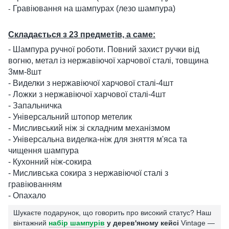
Гравіювання на шампурах (лезо шампура)
-
Складається з 23 предметів, а саме:
- Шампура ручної роботи. Повний захист ручки від
вогню, метал із нержавіючої харчової сталі, товщина
3мм-8шт
- Виделки з нержавіючої харчової сталі-4шт
- Ложки з нержавіючої харчової сталі-4шт
- Запальничка
- Універсальний штопор метелик
- Мисливський ніж зі складним механізмом
- Універсальна виделка-ніж для зняття м'яса та
чищення шампура
- Кухонний ніж-сокира
- Мисливська сокира з нержавіючої сталі з
гравіюванням
- Опахало
Шукаєте подарунок, що говорить про високий статус? Наш
вінтажний
набір шампурів
у дерев'яному кейсі
Vintage —