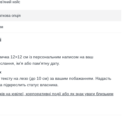
в'яний кейс
ткова опція
мм
і
личка 12×12 см із персональним написом на ваш
слання, ім'я або пам'ятну дату.
х
 тексту на лезо (до 10 см) за вашим побажанням. Надасть
та підкреслить статус власника.
в на ювілеї, корпоративні події або як знак уваги близьким