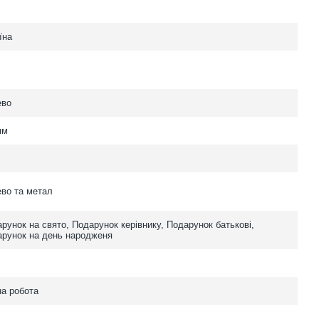
їна
ево
мм
во та метал
рунок на свято, Подарунок керівнику, Подарунок батькові,
рунок на день народженя
а робота