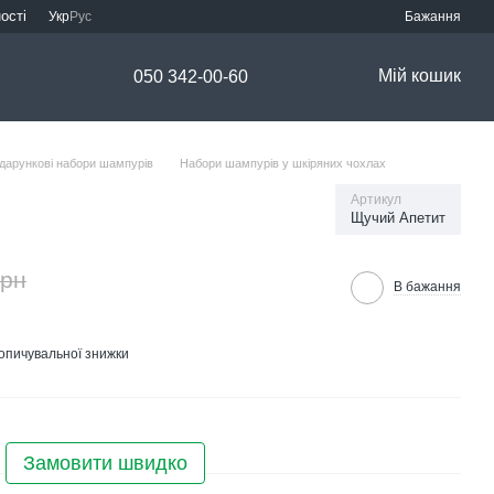
ості
Укр
Рус
Бажання
Мій кошик
050 342-00-60
дарункові набори шампурів
Набори шампурів у шкіряних чохлах
Артикул
Щучий Апетит
грн
В бажання
опичувальної знижки
Замовити швидко