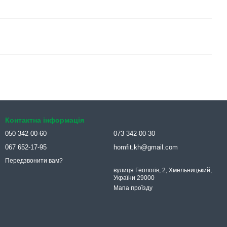
Контактна інформація
050 342-00-60
073 342-00-30
067 652-17-95
homfit.kh@gmail.com
Передзвонити вам?
вулиця Геологів, 2, Хмельницький,
України 29000
Мапа проїзду