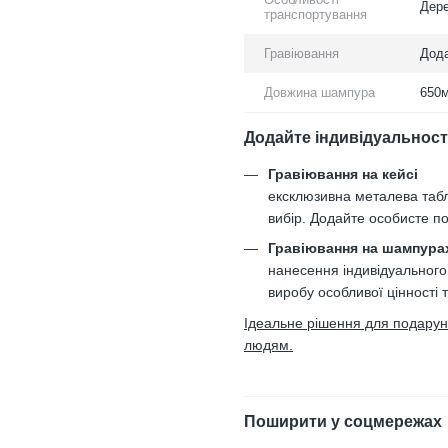
Дере
транспортування
Гравіювання
Дода
Довжина шампура
650
Додайте індивідуальност
Гравіювання на кейсі
ексклюзивна металева таб
вибір. Додайте особисте по
Гравіювання на шампура
нанесення індивідуального
виробу особливої цінності 
Ідеальне рішення для подарункі
людям.
Поширити у соцмережах