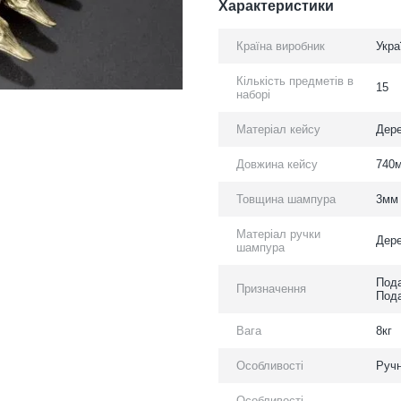
Характеристики
Країна виробник
Укра
Кількість предметів в
15
наборі
Матеріал кейсу
Дер
Довжина кейсу
740
Товщина шампура
3мм
Матеріал ручки
Дере
шампура
Пода
Призначення
Пода
Вага
8кг
Особливості
Ручн
Особливості