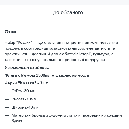
До обраного
Опис
Набір "Козаки" — це стильний і патріотичний комплект, який
поєднує в собі традиції козацької культури, елегантність та
практичність. Ідеальний для любителів історії, культури, а
також тих, хто цінує стильні та оригінальні подарунки
У комплект входять:
Фляга об'ємом 1500мл у шкіряному чохлі
Чарки "Козаки" - 3шт
Об'єм-30 мл
Висота-70мм
Ширина-40мм
Матеріал- бронза з художнім литтям, всередині- харчовий
булат